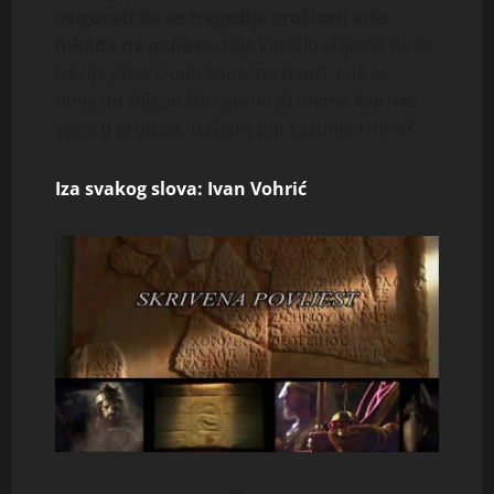
osigurati da se tragedije prošlosti više
nikada ne ponove.
Nije li došlo vrijeme da se
lekcija ptice Dodo konačno nauči, i da se
umjesto slijepe lakovjernosti onima koji nas
vode u propast, izabere put razuma i mira?
Iza svakog slova: Ivan Vohrić