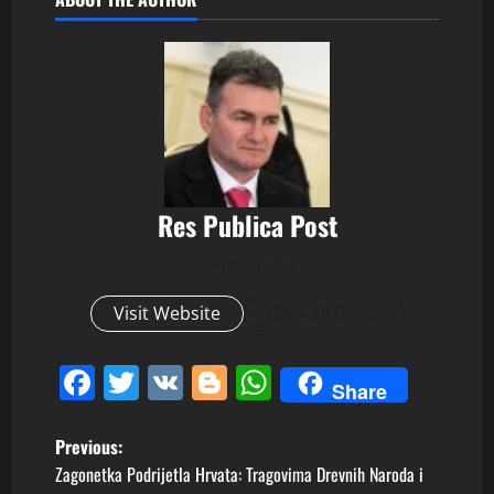
Res Publica Post
Administrator
Visit Website
View All Posts
Facebook
Twitter
VK
Blogger
WhatsApp
Share
P
Previous:
Zagonetka Podrijetla Hrvata: Tragovima Drevnih Naroda i