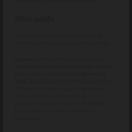
priznavanje osmanske vrhovne vlasti.
Akteri sukoba
Dvije ključne obitelji koje su se borile za
prevlast u preostaloj srpskoj državi bile su:
Lazarevići:
Predvođeni knezom (kasnije
despotom)
Stefanom Lazarevićem
, sinom
kneza Lazara. Oni su vladali u
Moravskoj
Srbiji
, koja je bila središte nekadašnje srpske
države. Stefan je bio izuzetno sposoban
vladar, diplomat i vojskovođa, ali i
pragmatičar koji je shvatio da je vazalstvo
jedini način da se očuva kakva-takva
autonomija.