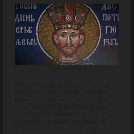
Političke ambicije
Borba za vlast nije ekskluzivnost nijednog
naroda, no u srpskoj povijesti ona je često
poprimala brutalne oblike. Još u srednjem
vijeku, nakon smrti kralja Uroša I. Njegovi
sinovi
Dragutin i Milutin
vodili su iscrpljujući
rat za prijestolje, oslabljujući državu. Kasnije,
nakon Kosovske bitke, sukobi između