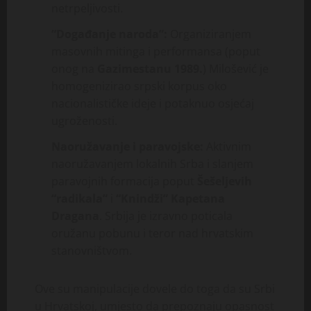
netrpeljivosti.
“Događanje naroda”:
Organiziranjem
masovnih mitinga i performansa (poput
onog na
Gazimestanu 1989.
) Milošević je
homogenizirao srpski korpus oko
nacionalističke ideje i potaknuo osjećaj
ugroženosti.
Naoružavanje i paravojske:
Aktivnim
naoružavanjem lokalnih Srba i slanjem
paravojnih formacija poput
Šešeljevih
“radikala”
i
“Knindži” Kapetana
Dragana
. Srbija je izravno poticala
oružanu pobunu i teror nad hrvatskim
stanovništvom.
Ove su manipulacije dovele do toga da su Srbi
u Hrvatskoj, umjesto da prepoznaju opasnost