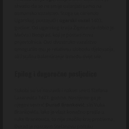
shvatio da se ne smije oslanjati samo na
osmansko vazalstvo. Stoga se okrenuo
Ugarskoj, postajući i
ugarski vazal
1403.
godine. Od ugarskog kralja Žigmunda dobio je
Mačvu i Beograd, koji je postao nova
prijestolnica. Ovo dvostruko vazalstvo
omogućilo mu je relativnu slobodu djelovanja,
ali i stalnu balansiranje između dvije sile.
Epilog i dugoročne posljedice
Sukobi su se nastavili i nakon smrti Stefana
Lazarevića 1427. godine. Naslijedio ga je
njegov sestrić
Đurađ Branković
, sin Vuka
Brankovića. Iako je vlast konačno prešla u
ruke Brankovića, to nije značilo kraj problema.
Đurađ je nastavio Stefanovu politiku