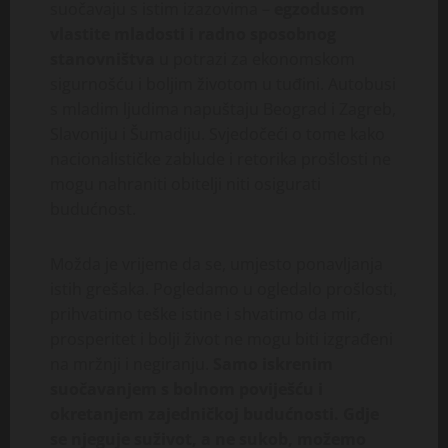
suočavaju s istim izazovima –
egzodusom
vlastite mladosti i radno sposobnog
stanovništva
u potrazi za ekonomskom
sigurnošću i boljim životom u tuđini. Autobusi
s mladim ljudima napuštaju Beograd i Zagreb,
Slavoniju i Šumadiju. Svjedočeći o tome kako
nacionalističke zablude i retorika prošlosti ne
mogu nahraniti obitelji niti osigurati
budućnost.
Možda je vrijeme da se, umjesto ponavljanja
istih grešaka. Pogledamo u ogledalo prošlosti,
prihvatimo teške istine i shvatimo da mir,
prosperitet i bolji život ne mogu biti izgrađeni
na mržnji i negiranju.
Samo iskrenim
suočavanjem s bolnom poviješću i
okretanjem zajedničkoj budućnosti. Gdje
se njeguje suživot, a ne sukob, možemo