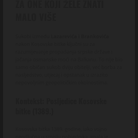
ZA ONE KOJI ŽELE ZNATI
MALO VIŠE
Sukobi između
Lazarevića i Brankovića
nakon Kosovske bitke ključni su za
razumijevanje propadanja srpske države i
jačanja osmanske moći na Balkanu. To nije bio
samo običan sukob dviju obitelji, već borba za
nasljedstvo, utjecaj i opstanak u izrazito
nepovoljnim geopolitičkim okolnostima.
Kontekst: Posljedice Kosovske
bitke (1389.)
Kosovska bitka 1389. godine, iako vojno
neodlučna u smislu pobjednika, imala je