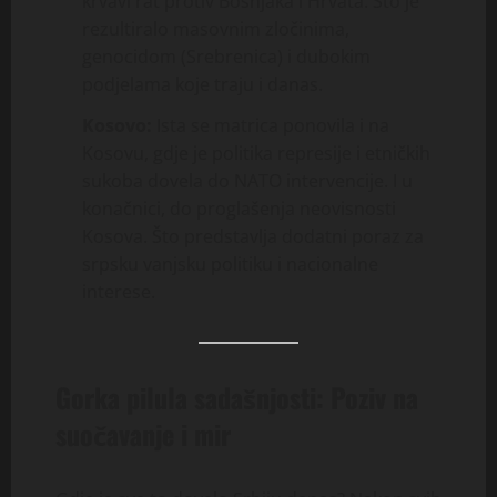
krvavi rat protiv Bošnjaka i Hrvata. Što je
rezultiralo masovnim zločinima,
genocidom (Srebrenica) i dubokim
podjelama koje traju i danas.
Kosovo:
Ista se matrica ponovila i na
Kosovu, gdje je politika represije i etničkih
sukoba dovela do NATO intervencije. I u
konačnici, do proglašenja neovisnosti
Kosova. Što predstavlja dodatni poraz za
srpsku vanjsku politiku i nacionalne
interese.
Gorka pilula sadašnjosti: Poziv na
suočavanje i mir