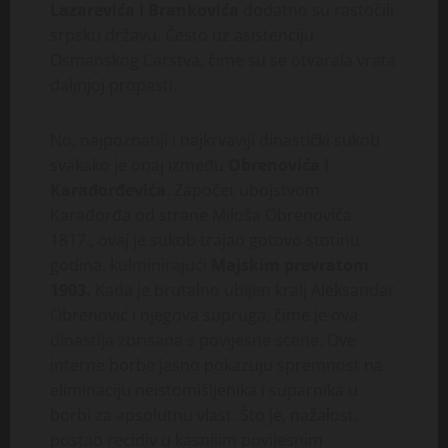
Lazarevića i Brankovića
dodatno su rastočili
srpsku državu. Često uz asistenciju
Osmanskog Carstva, čime su se otvarala vrata
daljnjoj propasti.
No, najpoznatiji i najkrvaviji dinastički sukob
svakako je onaj između
Obrenovića i
Karađorđevića
. Započet ubojstvom
Karađorđa od strane Miloša Obrenovića
1817., ovaj je sukob trajao gotovo stotinu
godina, kulminirajući
Majskim prevratom
1903.
Kada je brutalno ubijen kralj Aleksandar
Obrenović i njegova supruga, čime je ova
dinastija zbrisana s povijesne scene. Ove
interne borbe jasno pokazuju spremnost na
eliminaciju neistomišljenika i suparnika u
borbi za apsolutnu vlast. Što je, nažalost,
postao recidiv u kasnijim povijesnim