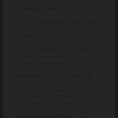
Teritorijalni sukobi:
Dvije obitelji su se
borile za kontrolu nad strateškim
teritorijima, rudnicima i gradovima, što je
dodatno poticalo međusobno
neprijateljstvo.
Uloga Osmanskog Carstva:
Osmanlije su
vješto koristile ovaj unutarnji srpski sukob.
Umjesto da direktno osvajaju sve srpske
zemlje, podržavali su jednu stranu protiv
druge, slabeći obje i osiguravajući svoju
dominantnu poziciju. Ponekad bi podržavali
Lazareviće kao pouzdanije vazale, a ponekad
Brankoviće kako bi destabilizirali Lazarevićevu
vlast. To je klasična taktika “zavadi pa vladaj”.
Približavanje Ugarskoj:
Stefan Lazarević je