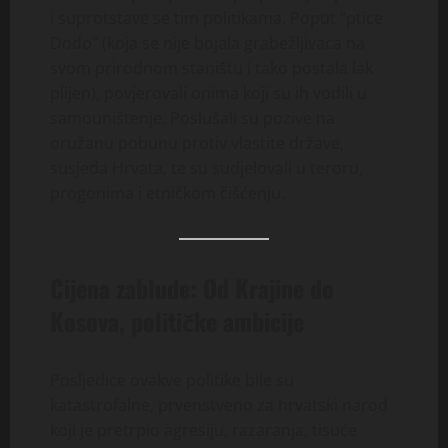
i suprotstave se tim politikama. Poput “ptice
Dodo” (koja se nije bojala grabežljivaca na
svom prirodnom staništu i tako postala lak
plijen), povjerovali onima koji su ih vodili u
samouništenje. Poslušali su pozive na
oružanu pobunu protiv vlastite države,
susjeda Hrvata, te su sudjelovali u teroru,
progonima i etničkom čišćenju.
Cijena zablude: Od Krajine do
Kosova, političke ambicije
Posljedice ovakve politike bile su
katastrofalne, prvenstveno za hrvatski narod
koji je pretrpio agresiju, razaranja, tisuće