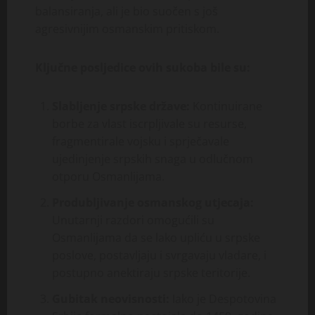
balansiranja, ali je bio suočen s još
agresivnijim osmanskim pritiskom.
Ključne posljedice ovih sukoba bile su:
Slabljenje srpske države:
Kontinuirane
borbe za vlast iscrpljivale su resurse,
fragmentirale vojsku i sprječavale
ujedinjenje srpskih snaga u odlučnom
otporu Osmanlijama.
Produbljivanje osmanskog utjecaja:
Unutarnji razdori omogućili su
Osmanlijama da se lako upliću u srpske
poslove, postavljaju i svrgavaju vladare, i
postupno anektiraju srpske teritorije.
Gubitak neovisnosti:
Iako je Despotovina