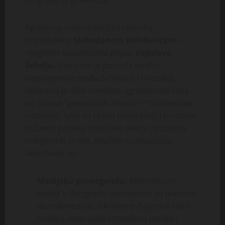
nit grubo je prekinuta.
Agresivna nacionalistička retorika,
predvođena
Slobodanom Miloševićem
i
njegovim saveznicima poput
Vojislava
Šešelja
. Sustavno je poticala strah i
nepovjerenje među Srbima u Hrvatskoj.
Stvorena je slika navodne ugroženosti Srba
od strane “genocidnih Hrvata” i “oživljavanja
ustaštva”. Iako su realni pokazatelji i hrvatska
državna politika nudili sve okvire za zaštitu
manjinskih prava. Ključne manipulacije
uključivale su:
Medijsku propagandu:
Kontrolirani
mediji u Beogradu danonoćno su plasirali
dezinformacije, iskrivljene činjenice i širili
mržnju, stvarajući atmosferu panike i