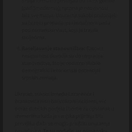
Srbija formalno postojala do 1459. godine
(pad Smedereva), njezina je neovisnost
bila sve manja. Unutarnji sukobi pridonijeli
su brzom propadanju i konačnom padu
pod osmansku vlast, koja je trajala
stoljećima.
Raseljavanje stanovništva:
Ratovi i
nesigurnost dovodili su do migracija
stanovništva, što je dodatno slabilo
demografski i ekonomski potencijal
srpskih zemalja.
Ukratko, sukobi između Lazarevića i
Brankovića nisu bili izolirani incidenti, već
odraz dubokih podjela i borbe za opstanak u
vremenima kada je vanjska prijetnja bila
prevelika da bi se moglo priuštiti unutarnje
nesuglasice.
Te su podjele, uz osmansku