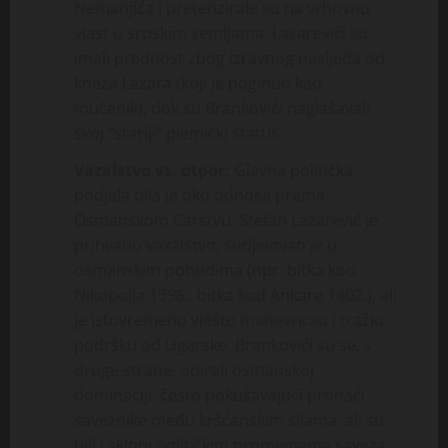
Nemanjića i pretenzirale su na vrhovnu
vlast u srpskim zemljama. Lazarevići su
imali prednost zbog izravnog nasljeđa od
kneza Lazara (koji je poginuo kao
mučenik), dok su Brankovići naglašavali
svoj “stariji” plemićki status.
Vazalstvo vs. otpor:
Glavna politička
podjela bila je oko odnosa prema
Osmanskom Carstvu. Stefan Lazarević je
prihvatio vazalstvo, sudjelovao je u
osmanskim pohodima (npr. bitka kod
Nikopolja 1396., bitka kod Ankare 1402.), ali
je istovremeno vješto manevrirao i tražio
podršku od Ugarske. Brankovići su se, s
druge strane, opirali osmanskoj
dominaciji, često pokušavajući pronaći
saveznike među kršćanskim silama, ali su
bili i skloni političkim promjenama saveza.