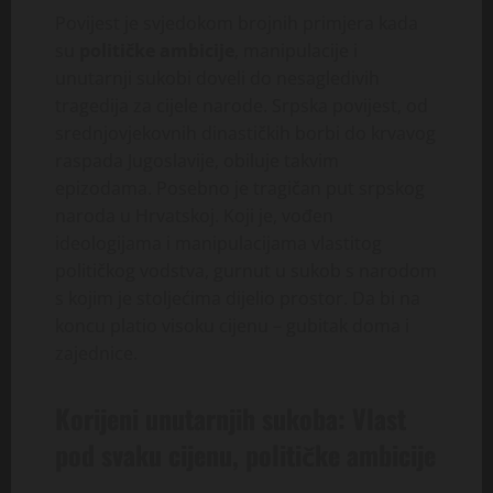
Povijest je svjedokom brojnih primjera kada
su
političke ambicije
, manipulacije i
unutarnji sukobi doveli do nesagledivih
tragedija za cijele narode. Srpska povijest, od
srednjovjekovnih dinastičkih borbi do krvavog
raspada Jugoslavije, obiluje takvim
epizodama. Posebno je tragičan put srpskog
naroda u Hrvatskoj. Koji je, vođen
ideologijama i manipulacijama vlastitog
političkog vodstva, gurnut u sukob s narodom
s kojim je stoljećima dijelio prostor. Da bi na
koncu platio visoku cijenu – gubitak doma i
zajednice.
Korijeni unutarnjih sukoba: Vlast
pod svaku cijenu, političke ambicije