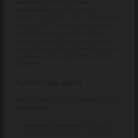
Brankovići:
Predvođeni
Vukom
Brankovićem
, gospodarom Kosova i
Metohije, zetom kneza Lazara. Nakon Vukove
smrti (oko 1397.), njegovi sinovi, posebno
Đurađ Branković
, nastavili su obiteljsku
politiku. Brankovići su bili poznati po svojoj
nepopustljivosti prema Osmanlijama i ambiciji
da preuzmu vodeću ulogu među srpskom
vlastelom.
Početak i tijek sukoba
Sukob između Lazarevića i Brankovića imao je
više dimenzija:
Nasljedstvo i legitimitet:
Obe obitelji
smatrale su se legitimnim nasljednicima