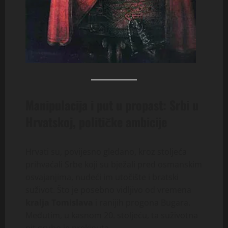
Manipulacija i put u propast: Srbi u
Hrvatskoj, političke ambicije
Hrvati su, povijesno gledano, kroz stoljeća
prihvaćali Srbe koji su bježali pred osmanskim
osvajanjima, nudeći im utočište i bratski
suživot. Što je posebno vidljivo od vremena
kralja Tomislava
i ranijih progona Bugara.
Međutim, u kasnom 20. stoljeću, ta suživotna