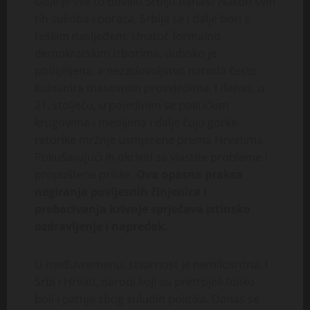
Gdje je sve to dovelo Srbiju danas? Nakon svih
tih sukoba i poraza, Srbija se i dalje bori s
teškim nasljeđem. Unatoč formalno
demokratskim izborima, duboko je
podijeljena, a nezadovoljstvo naroda često
kulminira masovnim prosvjedima. I danas, u
21. stoljeću, u pojedinim se političkim
krugovima i medijima i dalje čuju gorke
retorike mržnje usmjerene prema Hrvatima.
Pokušavajući ih okriviti za vlastite probleme i
propuštene prilike.
Ova opasna praksa
negiranja povijesnih činjenica i
prebacivanja krivnje sprječava istinsko
ozdravljenje i napredak.
U međuvremenu, stvarnost je nemilosrdna. I
Srbi i Hrvati, narodi koji su pretrpjeli toliko
boli i patnje zbog suludih politika. Danas se