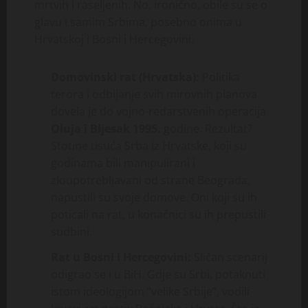
mrtvih i raseljenih. No, ironično, obile su se o
glavu i samim Srbima, posebno onima u
Hrvatskoj i Bosni i Hercegovini.
Domovinski rat (Hrvatska):
Politika
terora i odbijanje svih mirovnih planova
dovela je do vojno-redarstvenih operacija
Oluja i Bljesak 1995.
godine. Rezultat?
Stotine tisuća Srba iz Hrvatske, koji su
godinama bili manipulirani i
zloupotrebljavani od strane Beograda,
napustili su svoje domove. Oni koji su ih
poticali na rat, u konačnici su ih prepustili
sudbini.
Rat u Bosni i Hercegovini:
Sličan scenarij
odigrao se i u BiH. Gdje su Srbi, potaknuti
istom ideologijom “velike Srbije”, vodili