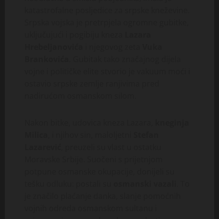
katastrofalne posljedice za srpske kneževine.
Srpska vojska je pretrpjela ogromne gubitke,
uključujući i pogibiju kneza
Lazara
Hrebeljanovića
i njegovog zeta
Vuka
Brankovića
. Gubitak tako značajnog dijela
vojne i političke elite stvorio je vakuum moći i
ostavio srpske zemlje ranjivima pred
nadirućom osmanskom silom.
Nakon bitke, udovica kneza Lazara,
kneginja
Milica
, i njihov sin, maloljetni
Stefan
Lazarević
, preuzeli su vlast u ostatku
Moravske Srbije. Suočeni s prijetnjom
potpune osmanske okupacije, donijeli su
tešku odluku: postali su
osmanski vazali
. To
je značilo plaćanje danka, slanje pomoćnih
vojnih odreda osmanskom sultanu i