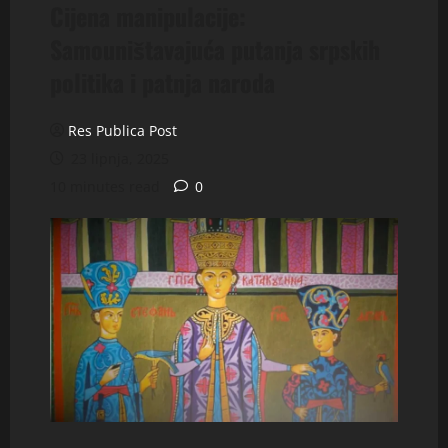
Cijena manipulacije:
Samouništavajuća putanja srpskih
politika i patnja naroda
Res Publica Post
23 lipnja, 2025
10 minutes read
0