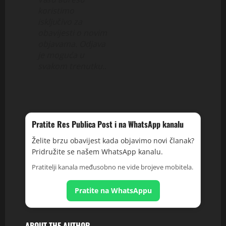
koristimo
isključivo za
obavijesti o novim
objavama. Odjava
je moguća u
svakom trenutku.
.
Pratite Res Publica Post i na WhatsApp kanalu
Želite brzu obavijest kada objavimo novi članak?
Pridružite se našem WhatsApp kanalu.
Pratitelji kanala međusobno ne vide brojeve mobitela.
Pratite na WhatsAppu
ABOUT THE AUTHOR