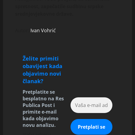
spretnost, zapečatile sudbinu srpske
srednjovjekovne države.
Autor:
Ivan Vohrić
Želite primiti
obavijest kada
objavimo novi
članak?
Pretplatite se
besplatno na Res
Publica Post i
primite e-mail
kada objavimo
novu analizu.
Vašu adresu