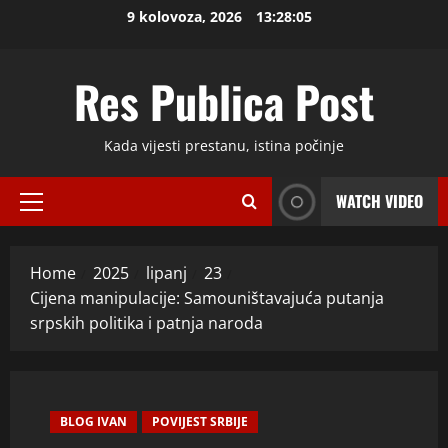
Skip
9 kolovoza, 2026
13:28:06
to
content
Res Publica Post
Kada vijesti prestanu, istina počinje
WATCH VIDEO
Primary
Menu
Home
2025
lipanj
23
Cijena manipulacije: Samouništavajuća putanja
srpskih politika i patnja naroda
BLOG IVAN
POVIJEST SRBIJE