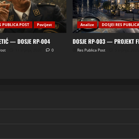
S PUBLICA POST
Povijest
Analize
DOSJEI RES PUBLIC
ETIĆ — DOSJE RP-004
DOSJE RP-003 — PROJEKT 
Post
11 srpnja, 2026
0
Res Publica Post
5 srpnja, 202