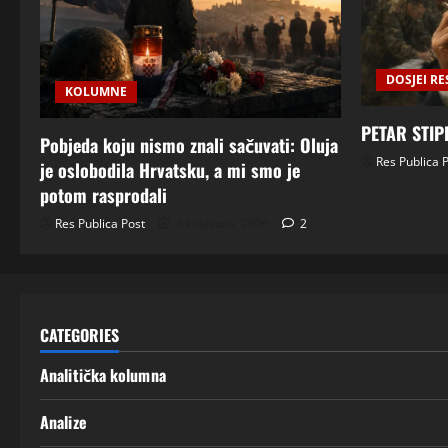
DOSJEI RE
KOLUMNE
PETAR STIP
Pobjeda koju nismo znali sačuvati: Oluja
Res Publica 
je oslobodila Hrvatsku, a mi smo je
potom rasprodali
Res Publica Post
5 kolovoza, 2026
2
CATEGORIES
Analitička kolumna
Analize