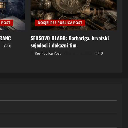
A POST
DOSJEI RES PUBLICA POST
FRANC
SEUSOVO BLAGO: Barbariga, hrvatski
svjedoci i dokazni tim
6
0
Res Publica Post
4 srpnja, 2026
0