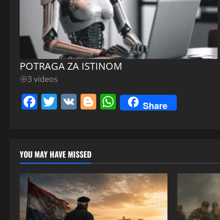
POTRAGA ZA ISTINOM
3 videos
Facebook
Twitter
VK
Blogger
WhatsApp
Share
YOU MAY HAVE MISSED