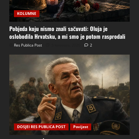
svjedoci i dokazni tim
KOLUMNE
4 srpnja, 2026
0
4
Pobjeda koju nismo znali sačuvati: Oluja je
Prijavili ste phishing s .hr domene.
oslobodila Hrvatsku, a mi smo je potom rasprodali
Sustav vam je odgovorio: neka se javi
Res Publica Post
5 kolovoza, 2026
2
vlasnik domene
29 lipnja, 2026
0
5
DOSJEI RES PUBLICA POST
Povijest