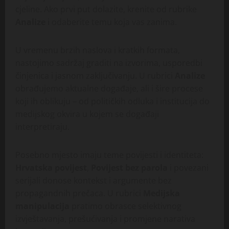
cjeline. Ako prvi put dolazite, krenite od rubrike
Analize
i odaberite temu koja vas zanima.
U vremenu brzih naslova i kratkih formata,
nastojimo sadržaj graditi na izvorima, usporedbi
činjenica i jasnom zaključivanju. U rubrici
Analize
obrađujemo aktualne događaje, ali i šire procese
koji ih oblikuju – od političkih odluka i institucija do
medijskog okvira u kojem se događaji
interpretiraju.
Posebno mjesto imaju teme povijesti i identiteta:
Hrvatska povijest
,
Povijest bez parola
i povezani
serijali donose kontekst i argumente bez
propagandnih prečaca. U rubrici
Medijska
manipulacija
pratimo obrasce selektivnog
izvještavanja, prešućivanja i promjene narativa