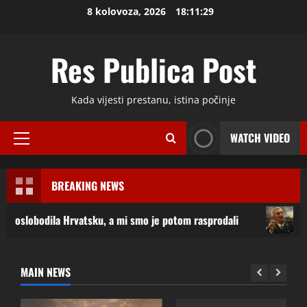
Skip
8 kolovoza, 2026
18:11:30
to
content
Res Publica Post
Kada vijesti prestanu, istina počinje
WATCH VIDEO
Primary
Menu
BREAKING NEWS
dila Hrvatsku, a mi smo je potom rasprodali
PETAR STIPE
MAIN NEWS