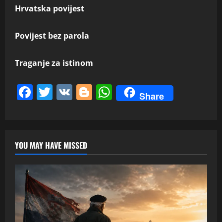
Hrvatska povijest
Povijest bez parola
Traganje za istinom
Facebook
Twitter
VK
Blogger
WhatsApp
Share
YOU MAY HAVE MISSED