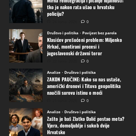
Mirna reintegracija i pitanje lojalnosti:
tko je nakon rata ušao u hrvatsku
policiju?
24 lipnja, 2026
0
Društvo i politika
Povijest bez parola
Klasićev prešućeni problem: Miljenko
Hrkać, montirani procesi i
jugoslavenski državni teror
22 lipnja, 2026
0
Analize
Društvo i politika
ZAKON PAUČINE: Kako su nas ustaše,
američki dronovi i Titova geopolitika
naučili surovu istinu o moći
21 lipnja, 2026
0
Analize
Društvo i politika
Zašto je baš Zlatko Dalić postao meta?
Vjera, domoljublje i sukob dvije
Hrvatske