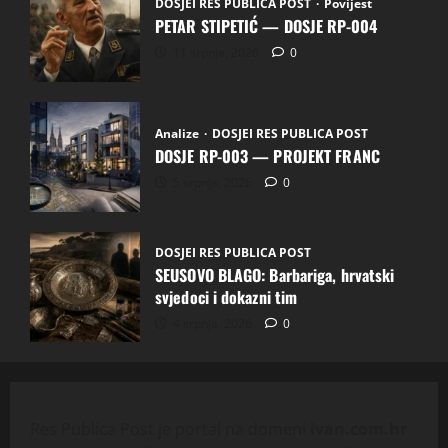
DOSJEI RES PUBLICA POST
Povijest
PETAR STIPETIĆ — DOSJE RP-004
11 srpnja, 2026
0
Analize
DOSJEI RES PUBLICA POST
DOSJE RP-003 — PROJEKT FRANC
5 srpnja, 2026
0
DOSJEI RES PUBLICA POST
SEUSOVO BLAGO: Barbariga, hrvatski
svjedoci i dokazni tim
4 srpnja, 2026
0
Res Publica Post je portal na domeni
ivan.com.hr