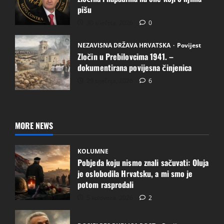
pišu
30 siječnja, 2026
0
NEZAVISNA DRŽAVA HRVATSKA
Povijest
Zločin u Prebilovcima 1941. –
dokumentirana povijesna činjenica
29 siječnja, 2026
6
MORE NEWS
KOLUMNE
Pobjeda koju nismo znali sačuvati: Oluja
je oslobodila Hrvatsku, a mi smo je
potom rasprodali
5 kolovoza, 2026
2