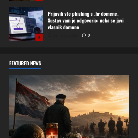
Pobjeda koju nismo znali sačuvati: Oluja
je oslobodila Hrvatsku, a mi smo je
potom rasprodali
5 kolovoza, 2026
2
1
PETAR STIPETIĆ — DOSJE RP-004
FEATURED NEWS
11 srpnja, 2026
0
2
DOSJE RP-003 — PROJEKT FRANC
5 srpnja, 2026
0
3
SEUSOVO BLAGO: Barbariga, hrvatski