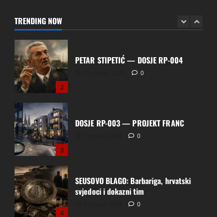
11 srpnja, 2026
0
TRENDING NOW
2
DOSJE RP-003 — PROJEKT FRANC
5 srpnja, 2026
0
3
SEUSOVO BLAGO: Barbariga, hrvatski
svjedoci i dokazni tim
4 srpnja, 2026
0
4
Prijavili ste phishing s .hr domene.
Sustav vam je odgovorio: neka se javi
vlasnik domene
29 lipnja, 2026
0
5