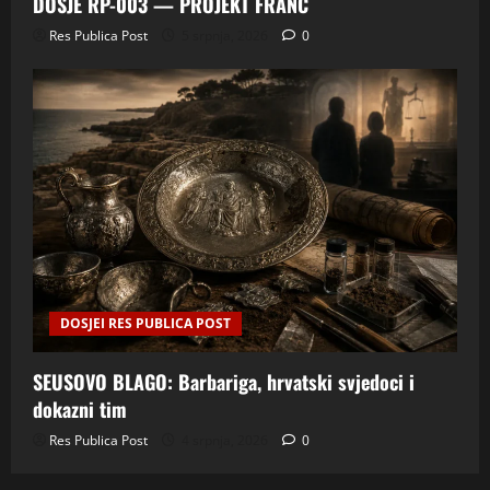
DOSJE RP-003 — PROJEKT FRANC
Res Publica Post
5 srpnja, 2026
0
DOSJEI RES PUBLICA POST
SEUSOVO BLAGO: Barbariga, hrvatski svjedoci i
dokazni tim
Res Publica Post
4 srpnja, 2026
0