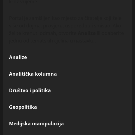
kroz vrijeme.
Portal je zamišljen kao mjesto za čitatelje koji žele
više od dojma: provjeru, usporedbu i smisao. Ako
želite krenuti odmah, otvorite
Analize
ili odaberite
jednu od tematskih cjelina u nastavku.
Analize
Analitička kolumna
Društvo i politika
Geopolitika
Medijska manipulacija