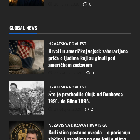
20 lipnja, 2026
0
GLOBAL NEWS
HRVATSKA POVIJEST
Hrvati u američkoj vojsci: zaboravljena
priča o ljudima koji su ginuli pod
američkom zastavom
27 svibnja, 2026
0
HRVATSKA POVIJEST
Što je prethodilo Oluji: od Benkovca
1991. do Gline 1995.
29 ožujka, 2026
2
NEZAVISNA DRŽAVA HRVATSKA
Kad istina postane uvreda – o poricanju
zločina i napadima na one koji o njima