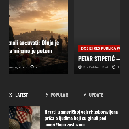
DOSJEI RES PUBLICA POST
Povijest
PETAR STIPETIĆ — DOSJE RP-004
Res Publica Post
11 srpnja, 2026
0
PETAR STIPETIĆ — DOSJE RP-004
11 srpnja, 2026
0
2
LATEST
POPULAR
UPDATE
DOSJE RP-003 — PROJEKT FRANC
Hrvati u američkoj vojsci: zaboravljena
5 srpnja, 2026
0
priča o ljudima koji su ginuli pod
3
američkom zastavom