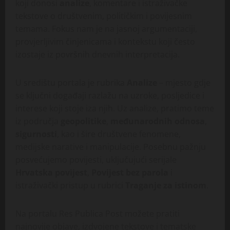
koji donosi
analize
, komentare i istraživačke
tekstove o društvenim, političkim i povijesnim
temama. Fokus nam je na jasnoj argumentaciji,
provjerljivim činjenicama i kontekstu koji često
izostaje iz površnih dnevnih interpretacija.
U središtu portala je rubrika
Analize
– mjesto gdje
se ključni događaji razlažu na uzroke, posljedice i
interese koji stoje iza njih. Uz analize, pratimo teme
iz područja
geopolitike
,
međunarodnih odnosa
,
sigurnosti
, kao i šire društvene fenomene,
medijske narative i manipulacije. Posebnu pažnju
posvećujemo povijesti, uključujući serijale
Hrvatska povijest
,
Povijest bez parola
i
istraživački pristup u rubrici
Traganje za istinom
.
Na portalu Res Publica Post možete pratiti
najnovije objave, izdvojene tekstove i tematske