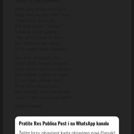
Odanost ti rodu preduboku.”
Plače baka, hladan obraz ljubi,
Zadnji zbogom svom didici broji:
”Izumiru vrli domoljubi,
Mili dido, ostade l’ još koji?”
Iz nebesa glasak govorio:
”Pali, mila, svijeću na oltaru;
Nije Bleiburg traga izgubio,
Nit će nestat spoma Vukovaru.
Ima, dušo, domoljuba, ima,
Sjeme djeda ne može propasti.
Zalud dušman grobove nam kopa,
Novo cvijeće iz groba će cvasti.
Ja sam, bako, ratovao časno,
Mirne duše zaklopio oči.
Naša mladost, svoje ime krasno,
Branit će sve dok joj noga kroči.”
Marija Dubravac
Pratite Res Publica Post i na WhatsApp kanalu
Želite brzu obavijest kada objavimo novi članak?