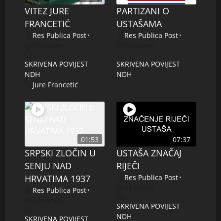
VITEZ JURE
PARTIZANI O
FRANCETIĆ
USTAŠAMA
Res Publica Post
•
Res Publica Post
•
358
views
768
views
SKRIVENA POVIJEST
SKRIVENA POVIJEST
NDH
NDH
Jure Francetić
01:53
07:37
SRPSKI ZLOČIN U
USTAŠA ZNAČAJ
SENJU NAD
RIJEČI
HRVATIMA 1937
Res Publica Post
•
617
views
Res Publica Post
•
206
views
SKRIVENA POVIJEST
NDH
SKRIVENA POVIJEST