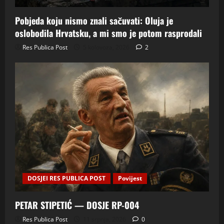
Pobjeda koju nismo znali sačuvati: Oluja je
oslobodila Hrvatsku, a mi smo je potom rasprodali
Res Publica Post
5 kolovoza, 2026
2
DOSJEI RES PUBLICA POST
Povijest
PETAR STIPETIĆ — DOSJE RP-004
Res Publica Post
11 srpnja, 2026
0