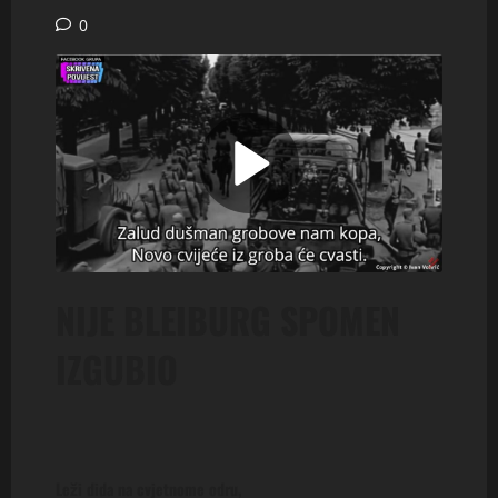
0
NIJE BLEIBURG SPOMEN
IZGUBIO
Leži dida na cvjetnome odru,