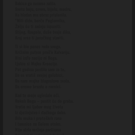
Bakica ga suzama zalila.
Svetu boju, crven, bijelu, modru,
Na hladan mu obraz prislonila.
”Mili dido, borče Poglavnika,
Želju ću ti zadnju ispuniti:
Stijeg, Raspelo, duše tvoje dika,
Kraj srca ti junačkog staviti.
Ti si bio ponos roda svoga,
Križnim putem proš’o Kalvariju.
Nisi izd’o naciju ni Boga,
Ljubio si Majku Kroaciju.
Pet godina postila sam za te,
Da se vratiš svojoj golubici,
Da nam majke blagoslove svate,
Da oremo brazdu u ravnici.
Kad te moje ugledale oči,
Rekoh Bogu – postit ću do groba.
Vratio mi ljubav mog života
Iz djetinjstva i đačkoga doba.
Bilo muka i preteških rana
I tamnice na Golom otoku.
Nije strla mržnja partizana