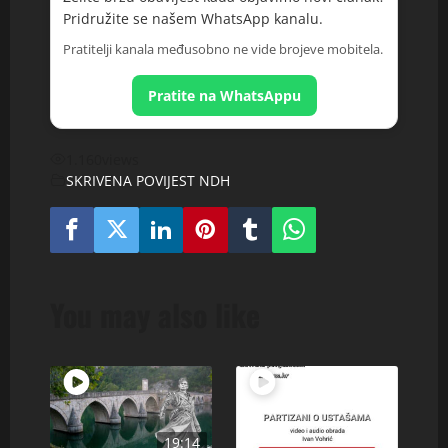
Pridružite se našem WhatsApp kanalu.
Pratitelji kanala međusobno ne vide brojeve mobitela.
Pratite na WhatsAppu
1.160
views
SKRIVENA POVIJEST NDH
You may also like
19:14