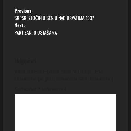
P
Previous:
SRPSKI ZLOČIN U SENJU NAD HRVATIMA 1937
o
Next:
PARTIZANI O USTAŠAMA
s
t
n
Odgovori
a
Vaša adresa e-pošte neće biti objavljena.
Obavezna polja su označena sa
* (obavezno)
v
Komentar
* (obavezno)
i
g
a