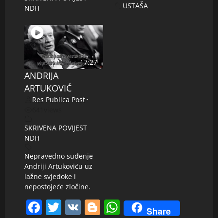
USTAŠA
NDH
17:27
ANDRIJA
ARTUKOVIĆ
Res Publica Post
•
641
views
SKRIVENA POVIJEST
NDH
Nepravedno suđenje
Andriji Artukoviću uz
lažne svjedoke i
nepostojeće zločine.
Facebook
Twitter
VK
Blogger
WhatsApp
Share