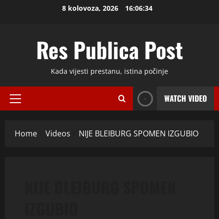
Skip
8 kolovoza, 2026
16:06:34
to
content
Res Publica Post
Kada vijesti prestanu, istina počinje
WATCH VIDEO
Primary
Menu
Home
Videos
NIJE BLEIBURG SPOMEN IZGUBIO
NIJE BLEIBURG SPOMEN
IZGUBIO