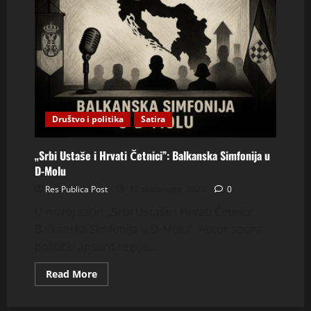
Društvo i politika
Satira
„Srbi Ustaše i Hrvati Četnici”: Balkanska Simfonija u
D-Molu
Res Publica Post
12 studenoga, 2025
0
U novoj satiri „Srbi Ustaše i Hrvati Četnici:
Balkanska Simfonija u D-Molu“. Autor secira
politički apsurd regije...
Read
Read More
more
about
„Srbi