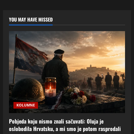
Ustaše
i
Hrvati
Četnici”:
Balkanska
YOU MAY HAVE MISSED
Simfonija
u
D-
Molu
KOLUMNE
Pobjeda koju nismo znali sačuvati: Oluja je
oslobodila Hrvatsku, a mi smo je potom rasprodali