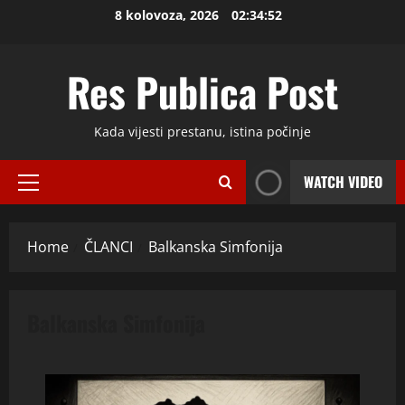
Skip
8 kolovoza, 2026
02:34:53
to
content
Res Publica Post
Kada vijesti prestanu, istina počinje
WATCH VIDEO
Primary
Menu
Home
ČLANCI
Balkanska Simfonija
Balkanska Simfonija