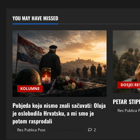
YOU MAY HAVE MISSED
DOSJEI RE
KOLUMNE
PETAR STIP
Pobjeda koju nismo znali sačuvati: Oluja
Res Publica 
je oslobodila Hrvatsku, a mi smo je
potom rasprodali
Res Publica Post
5 kolovoza, 2026
2