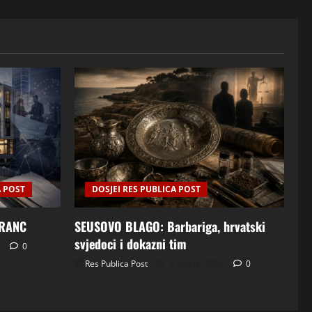
A POST
DOSJEI RES PUBLICA POST
FRANC
SEUSOVO BLAGO: Barbariga, hrvatski
svjedoci i dokazni tim
6
0
Res Publica Post
4 srpnja, 2026
0