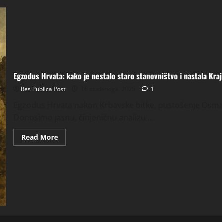
Egzodus Hrvata: kako je nestalo staro stanovništvo i nastala Kraj
Res Publica Post
16 studenoga, 2025
1
Egzodus Hrvata nakon Krbavske bitke, pustošenje Osmanli
Donosimo jasnu, činjeničnu analizu....
Read
Read More
more
about
Egzodus
Hrvata:
kako
je
nestalo
staro
stanovništvo
i
nastala
Krajina