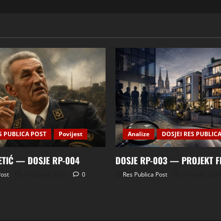
S PUBLICA POST
Povijest
Analize
DOSJEI RES PUBLIC
ETIĆ — DOSJE RP-004
DOSJE RP-003 — PROJEKT 
Post
11 srpnja, 2026
0
Res Publica Post
5 srpnja, 202