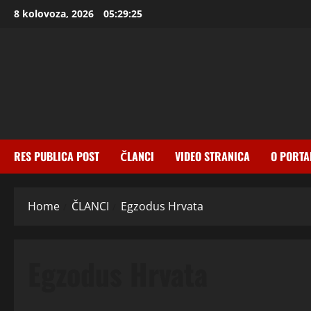
Skip
8 kolovoza, 2026
05:29:26
to
content
RES PUBLICA POST
ČLANCI
VIDEO STRANICA
O PORTA
Home
ČLANCI
Egzodus Hrvata
Egzodus Hrvata