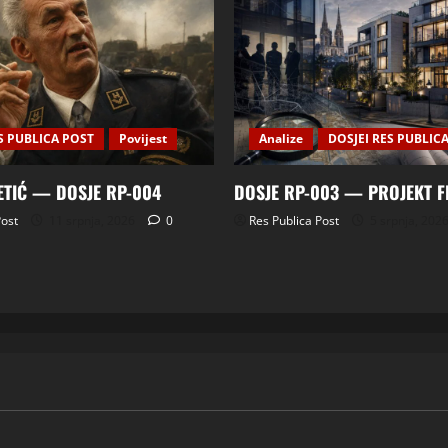
S PUBLICA POST
Povijest
Analize
DOSJEI RES PUBLIC
ETIĆ — DOSJE RP-004
DOSJE RP-003 — PROJEKT 
Post
11 srpnja, 2026
0
Res Publica Post
5 srpnja, 202