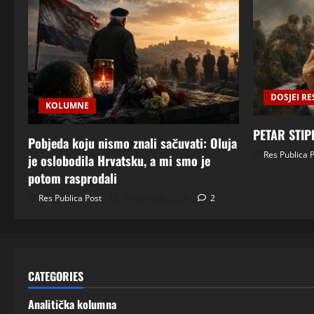
DOSJEI RE
KOLUMNE
PETAR STIP
Pobjeda koju nismo znali sačuvati: Oluja
Res Publica 
je oslobodila Hrvatsku, a mi smo je
potom rasprodali
Res Publica Post
5 kolovoza, 2026
2
CATEGORIES
Analitička kolumna