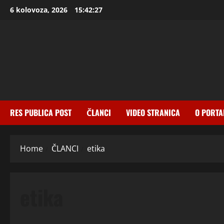
Skip
6 kolovoza, 2026
15:42:28
to
content
RES PUBLICA POST
ČLANCI
VIDEO STRANICA
O PORTA
Home
ČLANCI
etika
etika