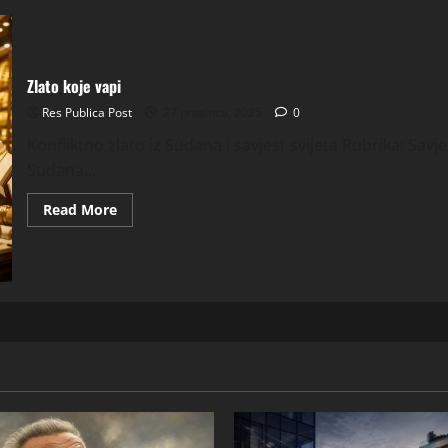
Zlato koje vapi
Res Publica Post
27 prosinca, 2025
0
Konfliktno zlato iz Sudana i savjest svijeta Rubrika: Savje
Sudana...
Read
Read More
more
about
Zlato
koje
vapi