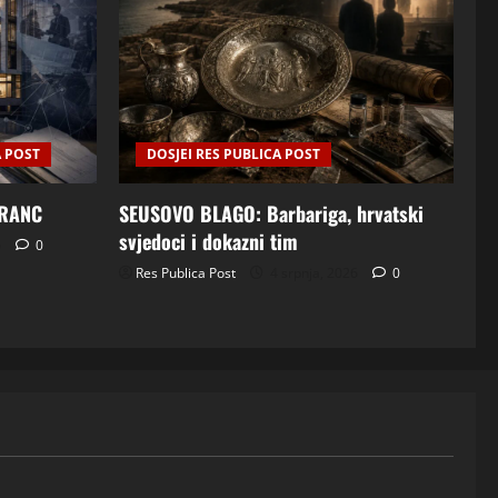
A POST
DOSJEI RES PUBLICA POST
FRANC
SEUSOVO BLAGO: Barbariga, hrvatski
svjedoci i dokazni tim
6
0
Res Publica Post
4 srpnja, 2026
0