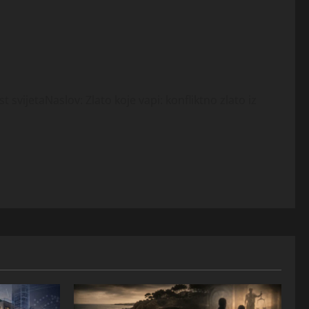
st svijetaNaslov: Zlato koje vapi: konfliktno zlato iz