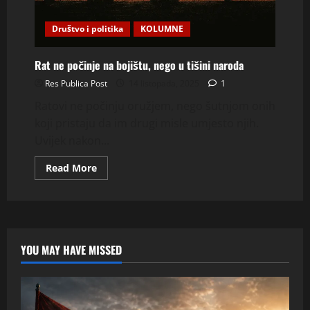
Društvo i politika
KOLUMNE
Rat ne počinje na bojištu, nego u tišini naroda
Res Publica Post
14 listopada, 2025
1
Ratovi ne počinju oružjem, nego šutnjom onih
koji pristaju da im drugi misle umjesto njih.
Uvijek nakon...
Read
Read More
more
about
Rat
ne
počinje
na
bojištu,
nego
YOU MAY HAVE MISSED
u
tišini
naroda