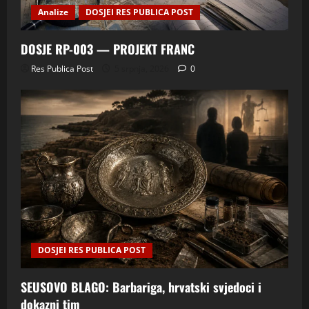
Analize
DOSJEI RES PUBLICA POST
DOSJE RP-003 — PROJEKT FRANC
Res Publica Post
5 srpnja, 2026
0
DOSJEI RES PUBLICA POST
SEUSOVO BLAGO: Barbariga, hrvatski svjedoci i
dokazni tim