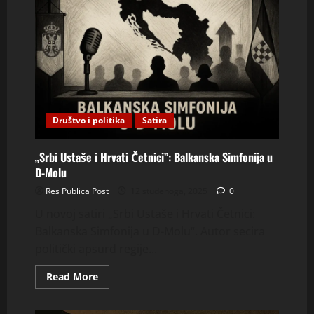
Društvo i politika
Satira
„Srbi Ustaše i Hrvati Četnici”: Balkanska Simfonija u
D-Molu
Res Publica Post
12 studenoga, 2025
0
U novoj satiri „Srbi Ustaše i Hrvati Četnici:
Balkanska Simfonija u D-Molu“. Autor secira
politički apsurd regije...
Read
Read More
more
about
„Srbi