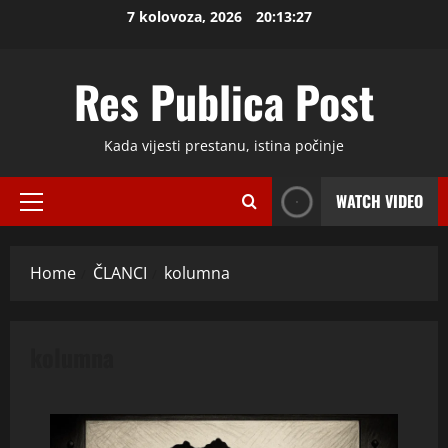
Skip
7 kolovoza, 2026
20:13:27
to
content
Res Publica Post
Kada vijesti prestanu, istina počinje
WATCH VIDEO
Primary
Menu
Home
ČLANCI
kolumna
kolumna