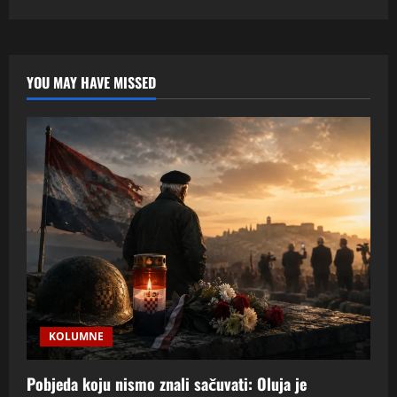
about
Kada
emocije
zamijene
razum:
slučaj
ICE-
YOU MAY HAVE MISSED
agenta
i
pitanje
vladavine
zakona
KOLUMNE
Pobjeda koju nismo znali sačuvati: Oluja je