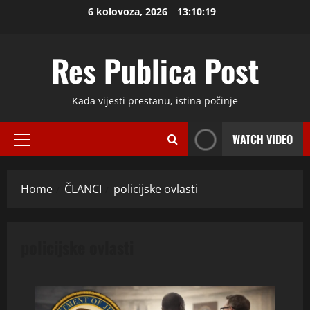
Skip
6 kolovoza, 2026
13:10:20
to
content
Res Publica Post
Kada vijesti prestanu, istina počinje
WATCH VIDEO
Primary
Menu
Home
ČLANCI
policijske ovlasti
policijske ovlasti