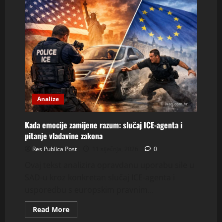
slučaja
u
Minnesoti:
DOJ,
tužitelji
i
pravne
reakcije
Analize
Kada emocije zamijene razum: slučaj ICE-agenta i
pitanje vladavine zakona
Res Publica Post
11 siječnja, 2026
0
Ovaj tekst analizira opravdanu uporabu sile u
SAD-u kroz konkretan slučaj ICE-agenta i
usporedbu s europskim pravnim...
Read
Read More
more