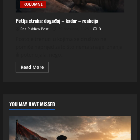
KOLUMNE
Petlja straha: događaj – kadar – reakcija
Res Publica Post
29 prosinca, 2025
0
Postoje trenuci u kojima se društvo ne
pomiče naprijed zato što nema snage, znanja
ili potencijala, nego...
Read
Read More
more
about
Petlja
straha:
događaj
–
kadar
–
YOU MAY HAVE MISSED
reakcija