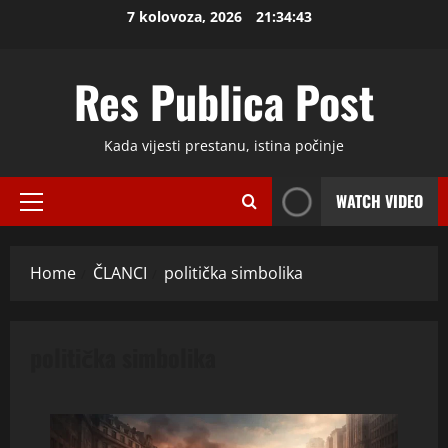
Skip
7 kolovoza, 2026
21:34:44
to
content
Res Publica Post
Kada vijesti prestanu, istina počinje
WATCH VIDEO
Primary
Menu
Home
ČLANCI
politička simbolika
politička simbolika