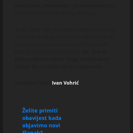
pluralizma, tolerancije i širokoumnosti
bez
kojih nema “demokratskog društva”.
Stoga, prije nego što netko podigne obrvu na
oštar ton ili neugodnu istinu, neka se sjeti da
je ponekad potrebno malo protresti stvari
kako bi se došlo do odgovora.
Jer, dok se
jedni prešutno slažu, drugi možda samo
čekaju da se netko usudi progovoriti.
Iza svake riječi:
Ivan Vohrić
Želite primiti
obavijest kada
objavimo novi
članak?