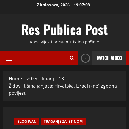
Skip
7 kolovoza, 2026
19:07:09
to
content
Res Publica Post
Kada vijesti prestanu, istina počinje
WATCH VIDEO
Primary
Menu
Home
2025
lipanj
13
Židovi, tišina janjaca: Hrvatska, Izrael i (ne) zgodna
povijest
BLOG IVAN
TRAGANJE ZA ISTINOM