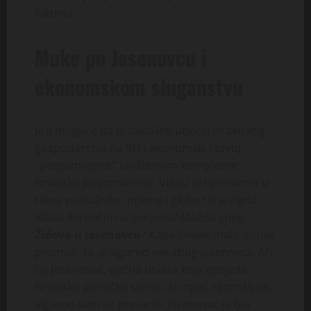
faktima.
Muke po Jasenovcu i
ekonomskom sluganstvu
Je li moguće da je današnji utjecaj izraelskog
gospodarstva na RH i ekonomski razvoj,
“potpomognut” uništenjem kompletne
hrvatske poljoprivrede, Vladu RH pretvorio u
takve poslušnike, nijeme i gluhe? Ili je cijela
Vlada RH nečim ucijenjena? Možda zbog
Židova u Jasenovcu
? Kada čovjek malo dublje
promisli, to je sigurno sve zbog Jasenovca. Ah,
taj Jasenovac, vječna utvara koja opsjeda
hrvatsku političku scenu. Ali opet, razmišljam,
sigurno sam se prevario. Jasenovac je bio