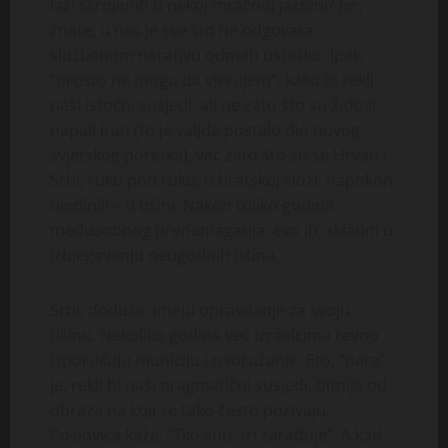
laži skrojenih u nekoj mračnoj jazbini? Jer,
znate, u nas je sve što ne odgovara
službenom narativu odmah ustaško. Ipak,
“prosto ne mogu da vjerujem”, kako bi rekli
naši istočni susjedi, ali ne zato što su Židovi
napali Iran (to je valjda postalo dio novog
svjetskog poretka), već zato što su se Hrvati i
Srbi, ruku pod ruku, u bratskoj slozi, napokon
ujedinili – u tišini. Nakon toliko godina
međusobnog prenemaganja, evo ih, skladni u
izbjegavanju neugodnih istina.
Srbi, doduše, imaju opravdanje za svoju
tišinu. Nekoliko godina već Izraelcima revno
isporučuju municiju i naoružanje. Eto, “para”
je, rekli bi naši pragmatični susjedi, bitnija od
obraza na koji se tako često pozivaju.
Poslovica kaže: “Tko šuti, tri zarađuje”. A kad