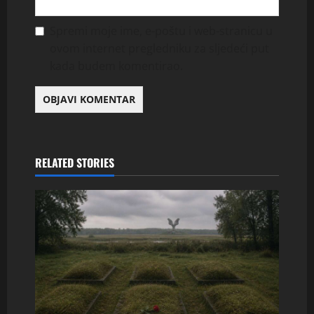
Spremi moje ime, e-poštu i web-stranicu u
ovom internet pregledniku za sljedeći put
kada budem komentirao.
RELATED STORIES