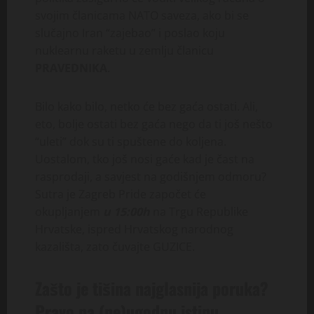
svojim članicama NATO saveza, ako bi se
slučajno Iran “zajebao” i poslao koju
nuklearnu raketu u zemlju članicu
PRAVEDNIKA
.
Bilo kako bilo, netko će bez gaća ostati. Ali,
eto, bolje ostati bez gaća nego da ti još nešto
“uleti” dok su ti spuštene do koljena.
Uostalom, tko još nosi gaće kad je čast na
rasprodaji, a savjest na godišnjem odmoru?
Sutra je Zagreb Pride započet će
okupljanjem
u 15:00h
na Trgu Republike
Hrvatske, ispred Hrvatskog narodnog
kazališta, zato čuvajte GUZICE.
Zašto je tišina najglasnija poruka?
Pravo na (ne)ugodnu istinu