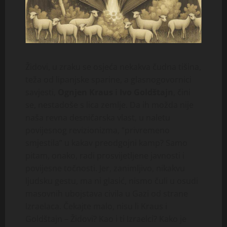
Židovi, u zraku se osjeća nekakva čudna tišina,
teža od lipanjske sparine, a glasnogovornici
savjesti,
Ognjen Kraus i Ivo Goldštajn
, čini
se, nestadoše s lica zemlje. Da ih možda nije
naša revna desničarska vlast, u naletu
povijesnog revizionizma, “privremeno
smjestila” u kakav preodgojni kamp? Samo
pitam, onako, radi prosvijetljene javnosti i
povijesne točnosti. Jer, zanimljivo, nikakvu
ljudsku gestu, ma ni glasić, nismo čuli u osudi
masovnih ubojstava civila u Gazi od strane
Izraelaca. Čekajte malo, nisu li Kraus i
Goldštajn – Židovi? Kao i ti Izraelci? Kako je