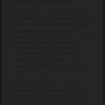
Kao što je uvaženi Europski sud za ljudska
prava (ESLJP) i sam mudro primijetio,
“članak
10. štiti ne samo sadržaj izraženih ideja i
informacija, već i oblik u kojem su
prenesene.”
Da, dobro ste pročitali. Novinari i
javnost nisu ograničeni na suhoparno
izvještavanje – možemo koristiti satiru,
karikature, parodije, pa čak i polemičke
članke. Jer, sloboda izražavanja štiti i
“informacije” i “ideje”
, a ne samo dosadne
činjenične tvrdnje.
Opseg zaštićenih informacija i ideja je,
srećom, iznimno širok. Jedina vrsta
izražavanja koja je izvan okvira tog svetog
prava jest govor mržnje, onaj koji ima za cilj