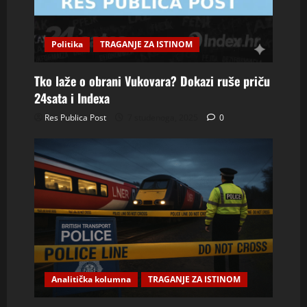
Politika
TRAGANJE ZA ISTINOM
Tko laže o obrani Vukovara? Dokazi ruše priču
24sata i Indexa
Res Publica Post
7 studenoga, 2025
0
Analitička kolumna
TRAGANJE ZA ISTINOM