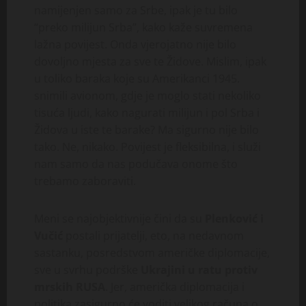
namijenjen samo za Srbe, ipak je tu bilo
“preko milijun Srba”, kako kaže suvremena
lažna povijest. Onda vjerojatno nije bilo
dovoljno mjesta za sve te Židove. Mislim, ipak
u toliko baraka koje su Amerikanci 1945.
snimili avionom, gdje je moglo stati nekoliko
tisuća ljudi, kako nagurati milijun i pol Srba i
Židova u iste te barake? Ma sigurno nije bilo
tako. Ne, nikako. Povijest je fleksibilna, i služi
nam samo da nas podučava onome što
trebamo zaboraviti.
Meni se najobjektivnije čini da su
Plenković i
Vučić
postali prijatelji, eto, na nedavnom
sastanku, posredstvom američke diplomacije,
sve u svrhu podrške
Ukrajini u ratu protiv
mrskih RUSA
. Jer, američka diplomacija i
politika zasigurno će voditi velikog računa o