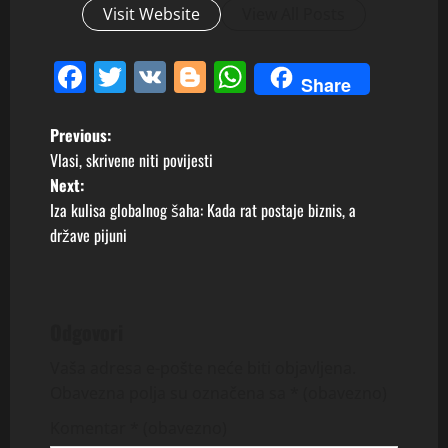
Visit Website
View All Posts
Facebook
Twitter
VK
Blogger
WhatsApp
Share
P
Previous:
Vlasi, skrivene niti povijesti
o
Next:
Iza kulisa globalnog šaha: Kada rat postaje biznis, a
s
države pijuni
t
n
Odgovori
a
Vaša adresa e-pošte neće biti objavljena.
v
Obavezna polja su označena sa
* (obavezno)
i
Komentar
* (obavezno)