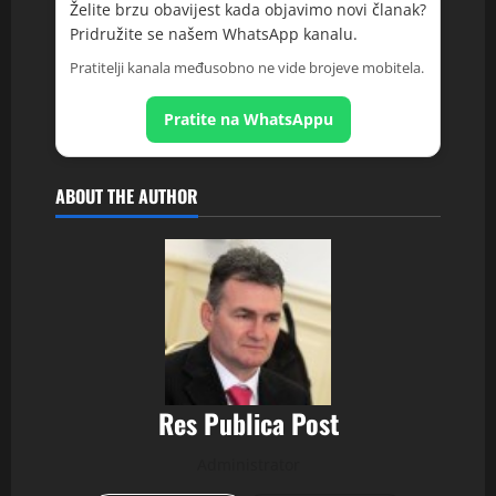
Želite brzu obavijest kada objavimo novi članak?
Pridružite se našem WhatsApp kanalu.
Pratitelji kanala međusobno ne vide brojeve mobitela.
Pratite na WhatsAppu
ABOUT THE AUTHOR
Res Publica Post
Administrator