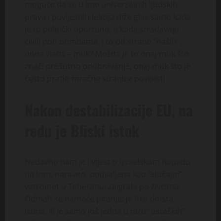
moguće da se u ime univerzalnih ljudskih
prava i povijesnih lekcija diže glas samo kada
je to politički oportuno, a kada stradavaju
civili pod bombama, i to od strane “naših”,
onda vlada – muk? Možda je to onaj muk što
znači prešutno odobravanje, onaj muk što je
često pratio mračne stranice povijesti.
Nakon destabilizacije EU, na
redu je Bliski istok
Nedavno nam je i vijest o izraelskom napadu
na Iran, naravno, podvaljena kao “slučajni”
vatromet u Teheranu, zaigrala po živcima.
Odmah se nameće pitanje: je li to doista
istina, ili je samo još jedna u nizu “ustaških”