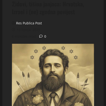
Židovi, tišina janjaca: Hrvatska,
Izrael i (ne) zgodna povijest
Res Publica Post
13 lipnja, 2025
6 minutes read
0