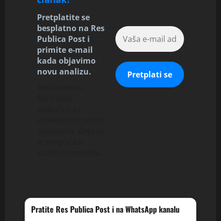
Pretplatite se
besplatno na Res
Publica Post i
primite e-mail
kada objavimo
novu analizu.
Vašu adresu
koristimo
isključivo za
obavijesti o novim
objavama. Odjava
je moguća u
svakom trenutku.
.
Pratite Res Publica Post i na WhatsApp kanalu