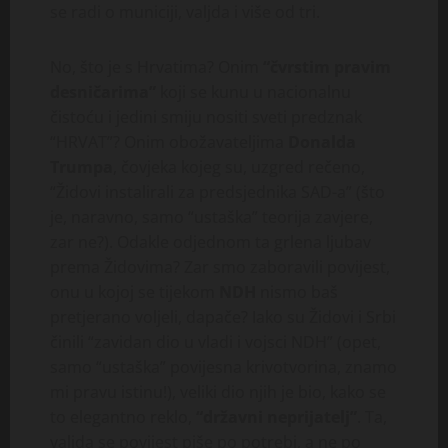
se radi o municiji, valjda i više od tri.
No, što je s Hrvatima? Onim
“čvrstim pravim
desničarima”
koji se kunu u nacionalnu
čistoću i jedini smiju nositi sveti predznak
“HRVAT”? Onim obožavateljima
Donalda
Trumpa
, čovjeka kojeg su, uzgred rečeno,
“Židovi instalirali za predsjednika SAD-a” (što
je, naravno, samo “ustaška” teorija zavjere,
zar ne?). Odakle odjednom ta grlena ljubav
prema Židovima? Zar smo zaboravili povijest,
onu u kojoj se tijekom
NDH
nismo baš
pretjerano voljeli, dapače? Iako su Židovi i Srbi
činili “zavidan dio u vladi i vojsci NDH” (opet,
samo “ustaška” povijesna krivotvorina, znamo
mi pravu istinu!), veliki dio njih je bio, kako se
to elegantno reklo,
“državni neprijatelj”
. Ta,
valjda se povijest piše po potrebi, a ne po