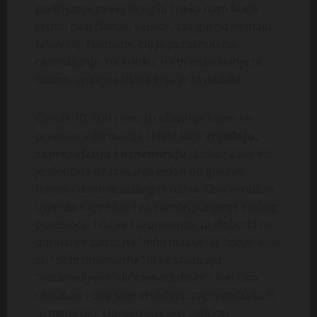
podrivanje prava drugih. I neka nam bude
jasno: ovaj članak, i autor, zasigurno nemaju
takav cilj. Naprotiv, cilj je potaknuti na
razmišljanje, na kritiku, na preispitivanje te
čudne, opipljive tišine koja je zavladala.
Članak 10. štiti i ono izražavanje kojim se
prenose informacije i ideje koje
vrijeđaju,
zaprepašćuju i uznemiruju
. Zašto? Zato što
je sloboda izražavanja jedan od glavnih
temelja demokratskog društva. Ona je nužan
uvjet za napredak i za samoispunjenje svakog
pojedinca. I da se razumijemo, ta sloboda ne
odnosi se samo na “informacije” ili “ideje” koje
su “dobronamjerne” ili se smatraju
“neuvredljivim” ili “ravnodušnim”. Ne! Ona
uključuje i one koje vrijeđaju, zaprepašćuju ili
uznemiruju. Upravo su takvi zahtjevi