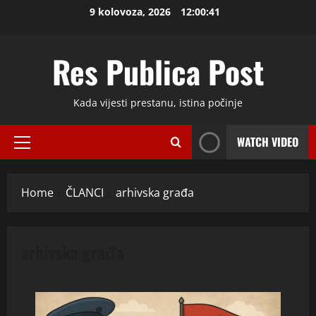
Skip
9 kolovoza, 2026
12:00:42
to
content
Res Publica Post
Kada vijesti prestanu, istina počinje
WATCH VIDEO
Primary
Menu
Home
ČLANCI
arhivska građa
arhivska građa