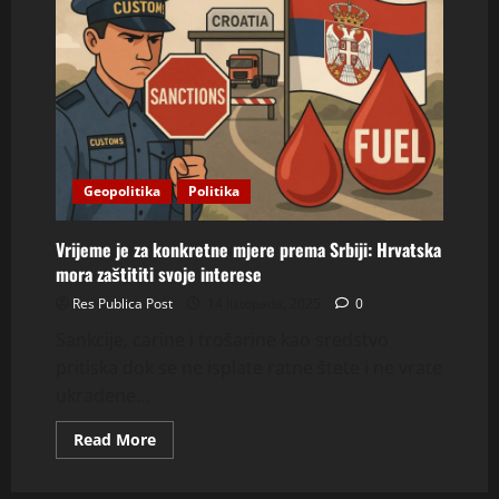
Geopolitika
Politika
Vrijeme je za konkretne mjere prema Srbiji: Hrvatska
mora zaštititi svoje interese
Res Publica Post
14 listopada, 2025
0
Sankcije, carine i trošarine kao sredstvo
pritiska dok se ne isplate ratne štete i ne vrate
ukradene...
Read
Read More
more
about
Vrijeme