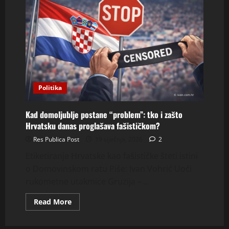
Politika
Kad domoljublje postane “problem”: tko i zašto
Hrvatsku danas proglašava fašističkom?
Res Publica Post
19 siječnja, 2026
2
Etiketiranje Hrvatske kao fašističke šteti istini
o Domovinskom ratu Piše: Ivan Vohrić Uoči
rukometne utakmice Gruzija –...
Read
Read More
more
about
Kad