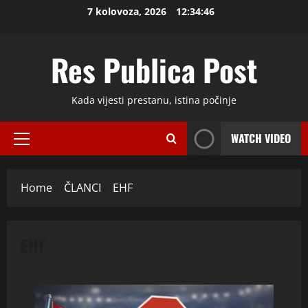
Skip
7 kolovoza, 2026
12:34:47
to
content
Res Publica Post
Kada vijesti prestanu, istina počinje
WATCH VIDEO
Primary
Menu
Home
ČLANCI
EHF
EHF