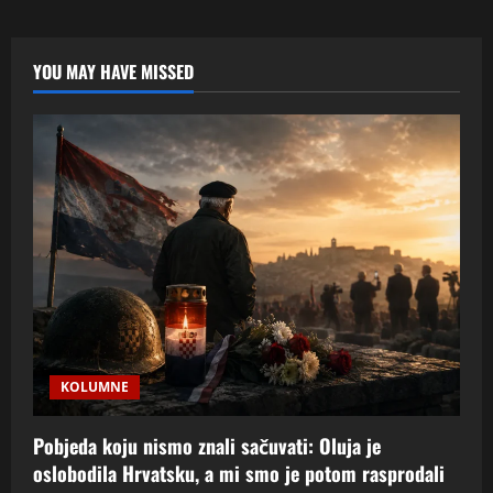
domoljublje
postane
“problem”:
tko
i
YOU MAY HAVE MISSED
zašto
Hrvatsku
danas
proglašava
fašističkom?
KOLUMNE
Pobjeda koju nismo znali sačuvati: Oluja je
oslobodila Hrvatsku, a mi smo je potom rasprodali