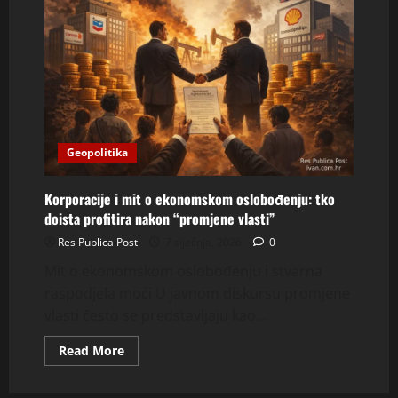
Geopolitika
Korporacije i mit o ekonomskom oslobođenju: tko
doista profitira nakon “promjene vlasti”
Res Publica Post
7 siječnja, 2026
0
Mit o ekonomskom oslobođenju i stvarna
raspodjela moći U javnom diskursu promjene
vlasti često se predstavljaju kao...
Read
Read More
more
about
Korporacije