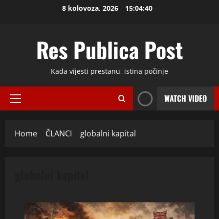
Skip
8 kolovoza, 2026
15:04:40
to
content
Res Publica Post
Kada vijesti prestanu, istina počinje
WATCH VIDEO
Primary
Menu
Home
ČLANCI
globalni kapital
globalni kapital