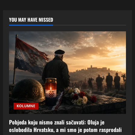
i
mit
o
ekonomskom
oslobođenju:
YOU MAY HAVE MISSED
tko
doista
profitira
nakon
“promjene
vlasti”
KOLUMNE
Pobjeda koju nismo znali sačuvati: Oluja je
oslobodila Hrvatsku, a mi smo je potom rasprodali