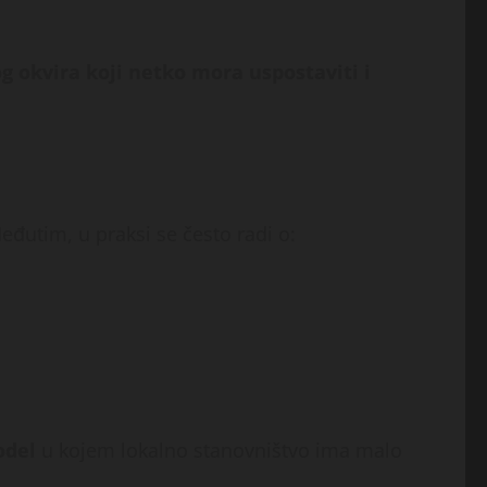
og okvira koji netko mora uspostaviti i
eđutim, u praksi se često radi o:
odel
u kojem lokalno stanovništvo ima malo