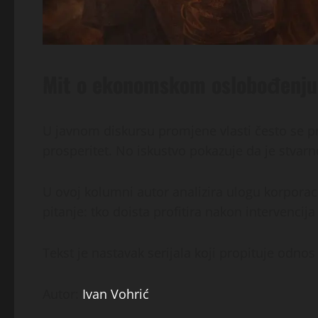
Mit o ekonomskom oslobođenju 
U javnom diskursu promjene vlasti često se pr
prosperitet. No iskustvo pokazuje da je stvarn
U ovoj kolumni autor analizira ulogu korporac
pitanje: tko doista profitira nakon intervencija
Tekst je nastavak serijala koji propituje odnos
Autor:
Ivan Vohrić