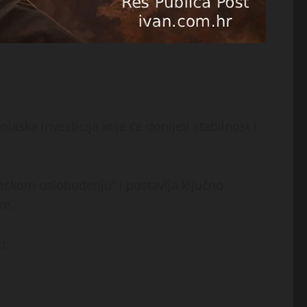
ska investicija koje će donijeti stabilnost i
omskom oslobođenju” i postavlja ključno
re.
i.