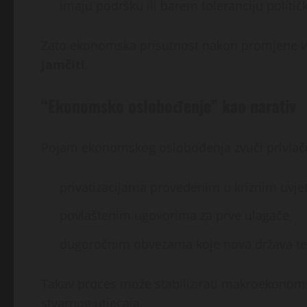
imaju podršku ili barem toleranciju politič
Zato ekonomska prisutnost nakon promjene vlas
jamčiti
.
“Ekonomsko oslobođenje” kao narativ
Pojam ekonomskog oslobođenja zvuči privlačno 
privatizacijama provedenim u kriznim uvje
povlaštenim ugovorima za prve ulagače,
dugoročnim obvezama koje nova država teš
Takav proces može stabilizirati makroekonoms
stvarnog utjecaja.