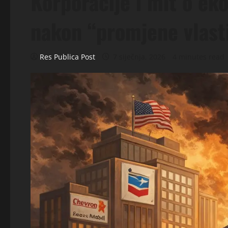
Korporacije i mit o ek
nakon “promjene vlast
Res Publica Post
7 siječnja, 2026
4 minutes read