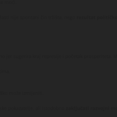
ke moći.
ti nije spontani čin tržišta, nego
rezultat političk
jer sugerira kraj represije i početak prosperiteta. M
tima,
ko može izmijeniti.
ke pokazatelje, ali istodobno
zaključati razvojni m