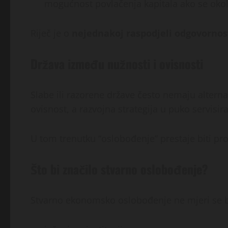
mogućnost povlačenja kapitala ako se okol
Riječ je o
nejednakoj raspodjeli odgovornos
Država između nužnosti i ovisnosti
Slabe ili razorene države često nemaju altern
ovisnost, a razvojna strategija u puko servisi
U tom trenutku “oslobođenje” prestaje biti pr
Što bi značilo stvarno oslobođenje?
Stvarno ekonomsko oslobođenje ne mjeri se 