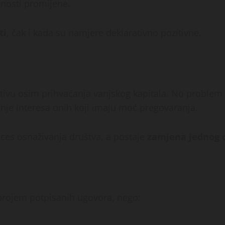
nosti promijene.
ti
, čak i kada su namjere deklarativno pozitivne.
ativu osim prihvaćanja vanjskog kapitala. No problem
ranje interesa onih koji imaju moć pregovaranja.
oces osnaživanja društva, a postaje
zamjena jednog o
brojem potpisanih ugovora, nego: