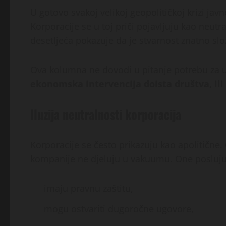
U gotovo svakoj velikoj geopolitičkoj krizi javn
Korporacije se u toj priči pojavljuju kao neutr
desetljeća pokazuje da je stvarnost znatno sl
Ova kolumna ne dovodi u pitanje potrebu za ul
ekonomska intervencija doista društva, ili
Iluzija neutralnosti korporacija
Korporacije se često prikazuju kao apolitične. 
kompanije ne djeluju u vakuumu. One posluju
imaju pravnu zaštitu,
mogu ostvariti dugoročne ugovore,