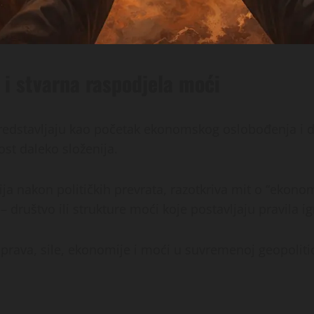
i stvarna raspodjela moći
edstavljaju kao početak ekonomskog oslobođenja i dola
ost daleko složenija.
ija nakon političkih prevrata, razotkriva mit o “ekon
 – društvo ili strukture moći koje postavljaju pravila ig
 prava, sile, ekonomije i moći u suvremenoj geopolitic