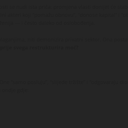
osti se nudi ista priča: promjena vlasti donijet će sta
alni akteri koji “pomažu obnovu”, “donose kapital” i “
oženija — i često daleko od oslobođenja.
aganjima, niti demonizira privatni sektor. Ona posta
 prije svega restrukturira moć?
One “samo posluju”, “slijede tržište” i “odgovaraju di
 ondje gdje: