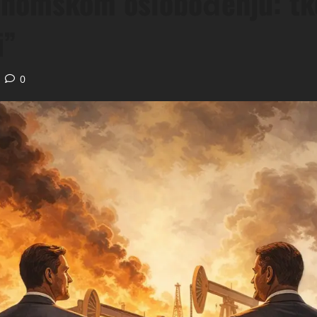
onomskom oslobođenju: tko
i”
0