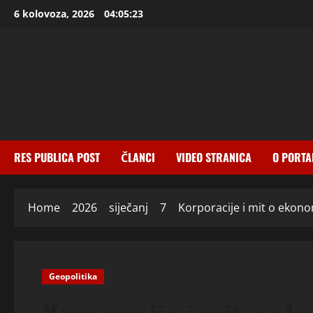
Skip
6 kolovoza, 2026
04:05:24
to
content
RES PUBLICA POST
ČLANCI
VIDEO STRANICA
O PORTA
Home
2026
siječanj
7
Korporacije i mit o ekono
Geopolitika