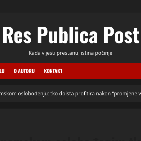
Res Publica Post
Kada vijesti prestanu, istina počinje
LU
O AUTORU
KONTAKT
mskom oslobođenju: tko doista profitira nakon “promjene vl