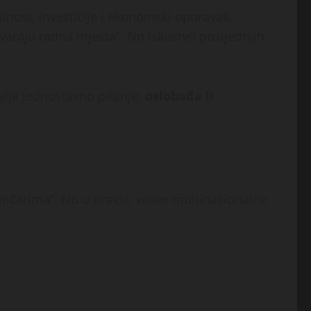
bilnost, investicije i ekonomski oporavak.
otvaraju radna mjesta”. No iskustvo posljednjih
vlja jednostavno pitanje:
oslobađa li
oničarima”. No u praksi, velike multinacionalne