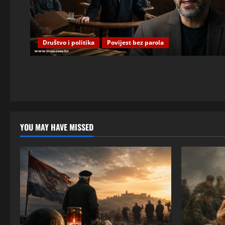
Društvo i politika
Povijest bez parola
YOU MAY HAVE MISSED