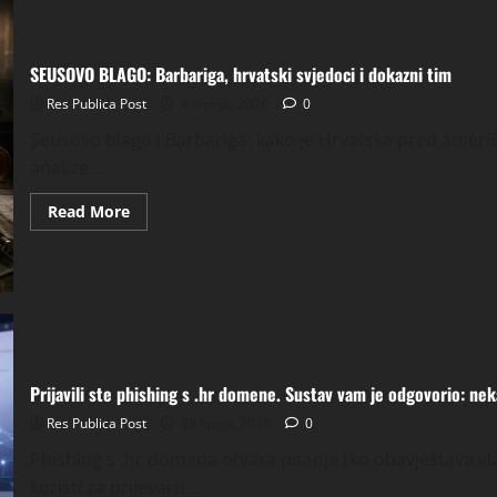
PROJEKT
FRANC
SEUSOVO BLAGO: Barbariga, hrvatski svjedoci i dokazni tim
Res Publica Post
4 srpnja, 2026
0
Seusovo blago i Barbariga: kako je Hrvatska pred ameri
analize....
Read
Read More
more
about
SEUSOVO
BLAGO:
Barbariga,
hrvatski
svjedoci
i
dokazni
tim
Prijavili ste phishing s .hr domene. Sustav vam je odgovorio: ne
Res Publica Post
29 lipnja, 2026
0
Phishing s .hr domena otvara pitanje tko obavještava v
koristi za prijevaru....