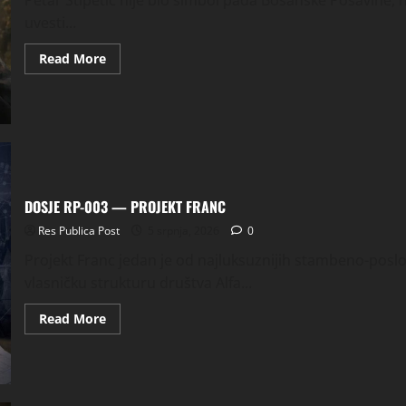
Petar Stipetić nije bio simbol pada Bosanske Posavine, 
uvesti...
Read
Read More
more
about
PETAR
STIPETIĆ
—
DOSJE
RP-
004
DOSJE RP-003 — PROJEKT FRANC
Res Publica Post
5 srpnja, 2026
0
Projekt Franc jedan je od najluksuznijih stambeno-poslo
vlasničku strukturu društva Alfa...
Read
Read More
more
about
DOSJE
RP-
003
—