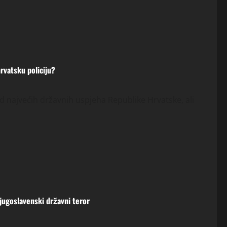
hrvatsku policiju?
od najvećih državnih uspjeha Republike Hrvatske, ali
 jugoslavenski državni teror