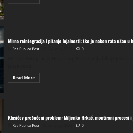
more
about
Potres
u
Venezueli
i
Japanu:
zašto
ista
magnituda
Mirna reintegracija i pitanje lojalnosti: tko je nakon rata ušao u 
nije
značila
Res Publica Post
24 lipnja, 2026
0
istu
katastrofu?
Mirna reintegracija Hrvatskog Podunavlja bila je jedan 
je iza sebe...
Read
Read More
more
about
Mirna
reintegracija
i
pitanje
lojalnosti:
tko
je
Klasićev prešućeni problem: Miljenko Hrkać, montirani procesi i
nakon
rata
Res Publica Post
22 lipnja, 2026
0
ušao
u