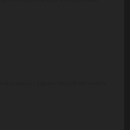
nego hrvatski general koji je u ratu pokušavao
vnih projekata u Zagrebu. Dosje RP-003 analizira