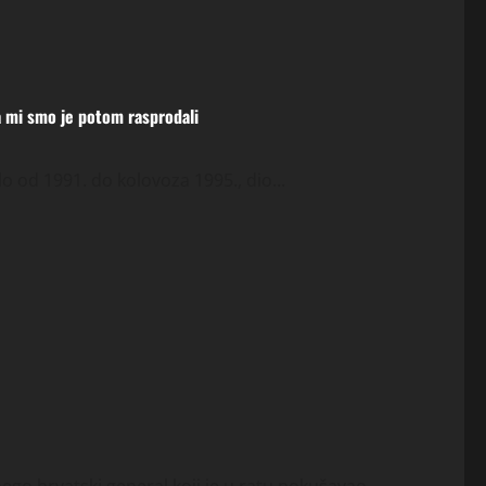
 a mi smo je potom rasprodali
o od 1991. do kolovoza 1995., dio...