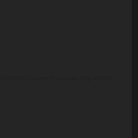
pne činjenice o kaznenom postupku zbog kaznenih