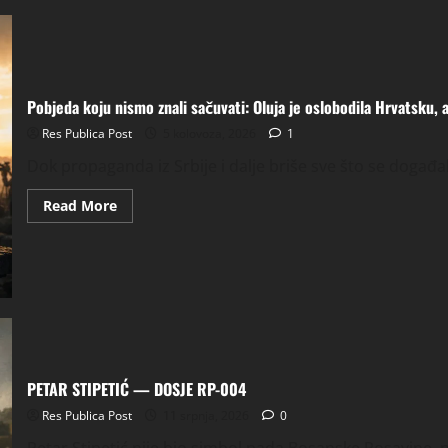
Pobjeda koju nismo znali sačuvati: Oluja je oslobodila Hrvatsku,
Res Publica Post
5 kolovoza, 2026
1
Dok propaganda iz Srbije i dalje briše sve što se događal
Read
Read More
more
about
Pobjeda
koju
nismo
znali
sačuvati:
Oluja
je
oslobodila
Hrvatsku,
a
mi
PETAR STIPETIĆ — DOSJE RP-004
smo
je
Res Publica Post
11 srpnja, 2026
0
potom
rasprodali