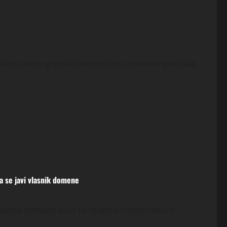
čkim sudom gradila dokazni tim, svjedoke i geološke
ka se javi vlasnik domene
lasnika domene kada se njegova infrastruktura