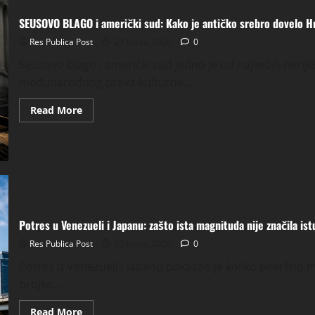
SEUSOVO BLAGO i američki sud: Kako je antičko srebro dovelo H
Res Publica Post
27 lipnja, 2026
0
Seusovo blago i američki sud jedno je od najvećih nerije
međunarodnog prava kulturne...
Read
Read More
more
about
SEUSOVO
BLAGO
i
američki
sud:
Kako
je
antičko
srebro
Potres u Venezueli i Japanu: zašto ista magnituda nije značila is
dovelo
Hrvatsku
Res Publica Post
25 lipnja, 2026
0
pred
sud
Potres u Venezueli i Japanu pokazao je koliko površno 
brojke...
Read
Read More