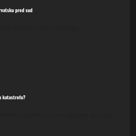
rvatsku pred sud
šenih pitanja europske arheologije i
tu katastrofu?
može biti uspoređivati samo magnitude. Na papiru,