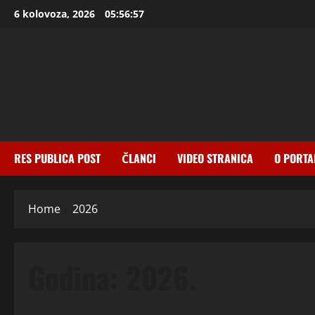
Skip
6 kolovoza, 2026
05:56:58
to
content
RES PUBLICA POST
ČLANCI
VIDEO STRANICA
O PORTA
Home
2026
Godina:
2026.