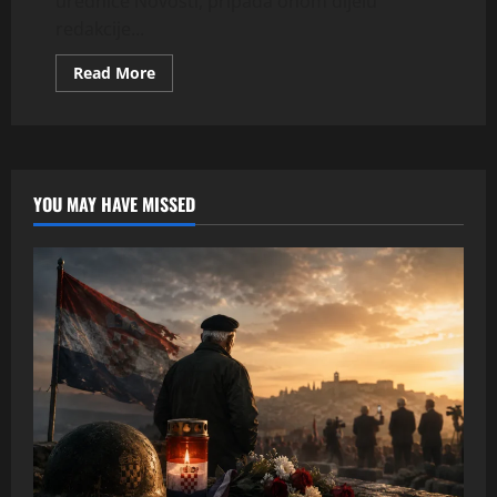
urednice Novosti, pripada onom dijelu
redakcije...
Read
Read More
more
about
Psihološki
portreti:
Goran
Borković
YOU MAY HAVE MISSED