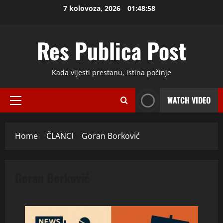
Skip
7 kolovoza, 2026
01:48:59
to
content
Res Publica Post
Kada vijesti prestanu, istina počinje
WATCH VIDEO
Primary
Menu
Home
ČLANCI
Goran Borković
Goran Borković