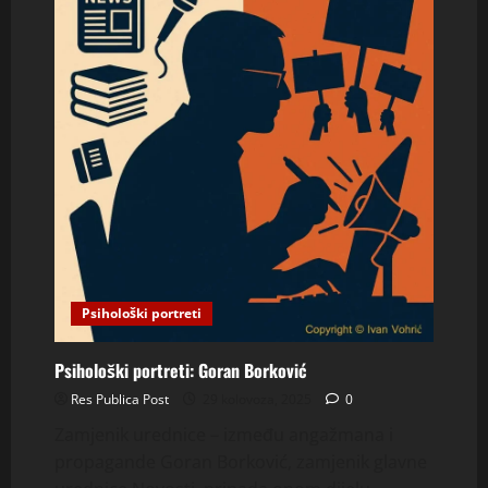
Psihološki portreti
Psihološki portreti: Goran Borković
Res Publica Post
29 kolovoza, 2025
0
Zamjenik urednice – između angažmana i
propagande Goran Borković, zamjenik glavne