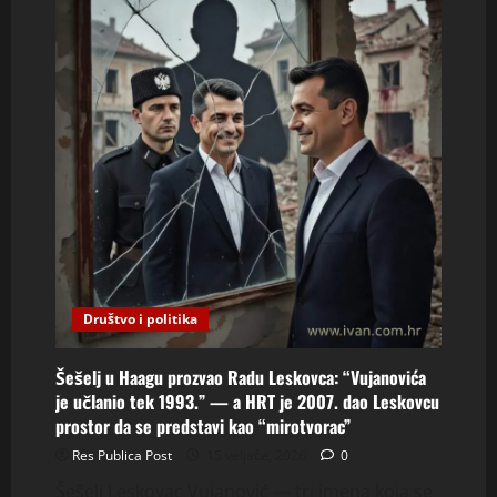
Društvo i politika
Šešelj u Haagu prozvao Radu Leskovca: “Vujanovića
je učlanio tek 1993.” — a HRT je 2007. dao Leskovcu
prostor da se predstavi kao “mirotvorac”
Res Publica Post
15 veljače, 2026
0
Šešelj Leskovac Vujanović — tri imena koja se