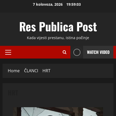
Skip
7 kolovoza, 2026
19:59:03
to
content
Res Publica Post
Kada vijesti prestanu, istina počinje
WATCH VIDEO
Primary
Menu
Home
ČLANCI
HRT
HRT