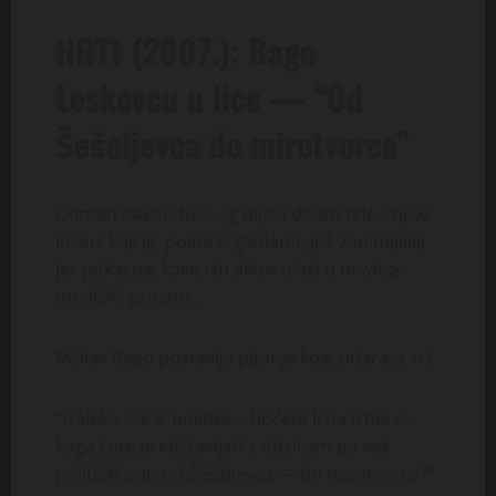
HRT1 (2007.): Bago
Leskovcu u lice — “Od
Šešeljevca do mirotvorca”
Odmah nakon haškog dijela dolazi televizijski
insert koji je, politički gledano, još zanimljiviji:
jer pokazuje kako isti akter ulazi u hrvatski
medijski prostor.
Mislav Bago postavlja pitanje koje udara u srž:
“Daleko ste iz politike… hoćete li na izbore…
koga ćete predstavljati s obzirom na vaš
politički put: od Šešeljevca — do mirotvorca?”