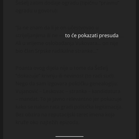
Šešelj zatim dodaje ogradu (tipičnu “pravnu”
ogradu u govoru):
“Ja ne znam da li je on učestvovao u
strijeljanjima ili ne —
to će pokazati presuda
…
Ali u vrijeme oslobađanja Vukovara… on nije
bio član Srpske radikalne stranke…”
Poanta ovog dijela nije u tome da Šešelj
“dokazuje” krivnju ili nevinost (to radi sud).
Nego da sam izgovara političku genealogiju:
Vujanović – Leskovac – stranka – kandidatura
– mandat. To je javno relevantno jer pokazuje
kako se nakon rata gradi politička legitimacija.
Bez obzira na reputacijski teret imena koja
kruže oko najtežih epizoda.