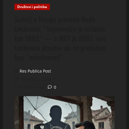
Društvo i politika
Šešelj u Haagu prozvao Radu
Leskovca: “Vujanovića je učlanio
tek 1993.” — a HRT je 2007. dao
Leskovcu prostor da se predstavi
kao “mirotvorac”
Res Publica Post
15 veljače, 2026
5 minutes read
0