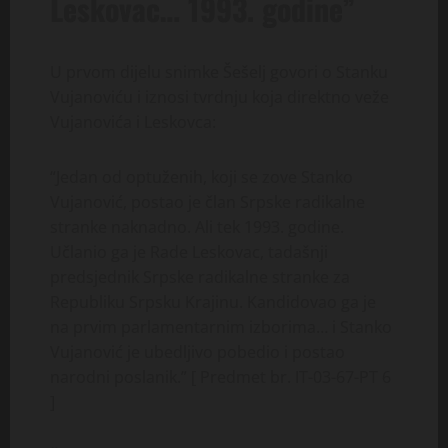
Leskovac… 1993. godine”
U prvom dijelu snimke Šešelj govori o Stanku
Vujanoviću i iznosi tvrdnju koja direktno veže
Vujanovića i Leskovca:
“Jedan od optuženih, koji se zove Stanko
Vujanović, postao je član Srpske radikalne
stranke naknadno. Ali tek 1993. godine.
Učlanio ga je Rade Leskovac, tadašnji
predsjednik Srpske radikalne stranke za
Republiku Srpsku Krajinu. Kandidovao ga je
na prvim parlamentarnim izborima… i Stanko
Vujanović je ubedljivo pobedio i postao
narodni poslanik.” [ Predmet br. IT-03-67-PT 6
]