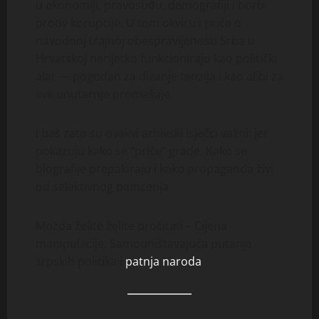
u ekonomiji, pravosuđu, demografiji i borbi
protiv korupcije. U tom okviru i priče o
navodnoj trajnoj obespravljenosti Srba u
Hrvatskoj nerijetko funkcioniraju kao politički
alat — pogodan za dizanje tenzija i kao alibi za
sve unutarnje promašaje.
I baš zato su ovakvi arhivski isječci važni: jer
pokazuju kako se “priče” grade. Kako se
biografije prepakiraju i kako propaganda živi
od selektivnog pamćenja.
Možda želite želite pročitati – Cijena
manipulacije: Samouništavajuća putanja
srpskih politika i
patnja naroda