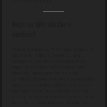
dok sadržaj ostaje isti.
Gdje su bile službe i
analiza?
Ovakve rečenice nisu “trač”, nego materijal za
sigurnosnu i političku procjenu. Haška
suđenja nisu bila samo kazneni postupci.
Nego i javno mjesto na kojem akteri sami
izgovaraju mrežu veza, kadroviranja i
političkog pokroviteljstva. Ako je u transkriptu
izgovoreno tko je koga učlanio, kandidirao i
legitimirao nakon rata. Opravdano je pitanje:
tko je to u Hrvatskoj sustavno pratio, bilježio i
analizirao — i zašto javnost o tome gotovo