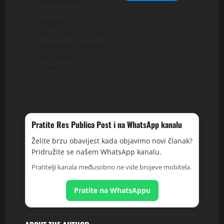
Vašu adresu
koristimo
isključivo za
obavijesti o novim
objavama. Odjava
je moguća u
svakom trenutku.
.
Pratite Res Publica Post i na WhatsApp kanalu
Želite brzu obavijest kada objavimo novi članak?
Pridružite se našem WhatsApp kanalu.
Pratitelji kanala međusobno ne vide brojeve mobitela.
Pratite na WhatsAppu