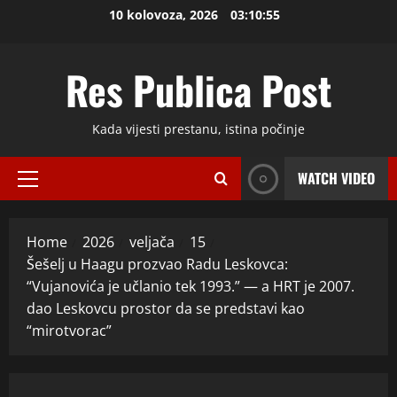
Skip
10 kolovoza, 2026
03:10:56
to
content
Res Publica Post
Kada vijesti prestanu, istina počinje
WATCH VIDEO
Primary
Menu
Home
2026
veljača
15
Šešelj u Haagu prozvao Radu Leskovca:
“Vujanovića je učlanio tek 1993.” — a HRT je 2007.
dao Leskovcu prostor da se predstavi kao
“mirotvorac”