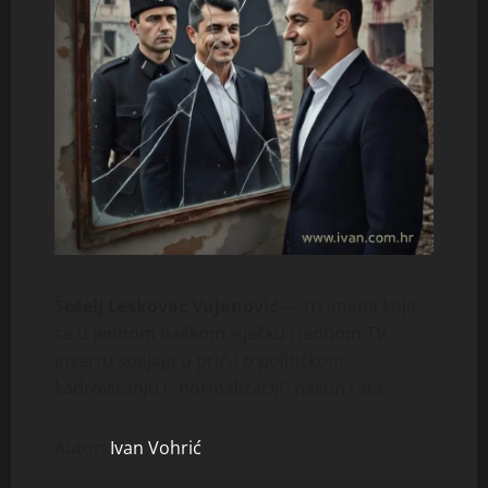
Šešelj Leskovac Vujanović
— tri imena koja
se u jednom haškom isječku i jednom TV
insertu spajaju u priču o političkom
kadroviranju i “normalizaciji” nakon rata.
Autor:
Ivan Vohrić