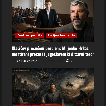
Društvo i politika
Povijest bez parola
Klasićev prešućeni problem: Miljenko Hrkać,
montirani procesi i jugoslavenski državni teror
Res Publica Post
22 lipnja, 2026
0