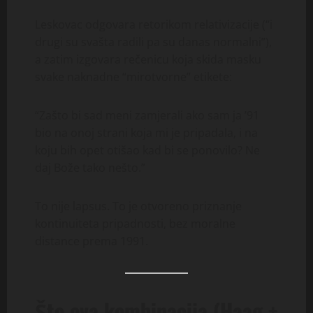
Leskovac odgovara retorikom relativizacije (“i
drugi su svašta radili pa su danas normalni”),
a zatim izgovara rečenicu koja skida masku
svake naknadne “mirotvorne” etikete:
“Zašto bi sad meni zamjerali ako sam ja ’91
bio na onoj strani koja mi je pripadala, i na
koju bih opet otišao kad bi se ponovilo? Ne
daj Bože tako nešto.”
To nije lapsus. To je otvoreno priznanje
kontinuiteta pripadnosti, bez moralne
distance prema 1991.
Što ova kombinacija (Haag +