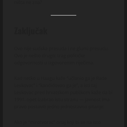
ništa ne zna?
Zaključak
Ovo nije sudska presuda i ne glumi presudu.
Ovo je nešto drugo: trag političke
odgovornosti u izgovorenim riječima.
Kad netko u Haagu kaže “učlanio ga je Rade
Leskovac” i “kandidovao ga je”, a isti taj
Leskovac pred hrvatskom publikom kaže da bi
1991. opet izabrao istu stranu — javnost ima
pravo postaviti jedno jednostavno pitanje:
Ako je “mirotvorac” onaj koji bi se na isto