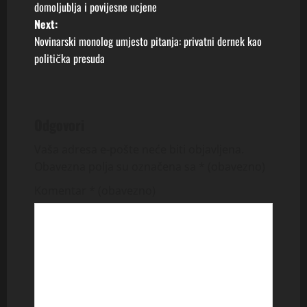
o
domoljublja i povijesne ucjene
Next:
s
Novinarski monolog umjesto pitanja: privatni dernek kao
t
politička presuda
n
a
Odgovori
v
Vaša adresa e-pošte neće biti objavljena.
Obavezna polja su označena sa
* (obavezno)
i
Komentar
* (obavezno)
g
a
t
i