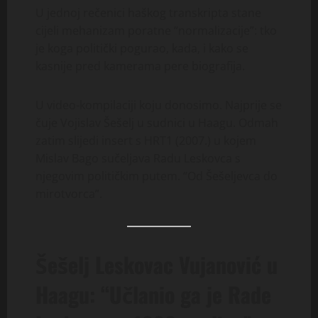
U jednoj rečenici haškog transkripta stane
cijeli mehanizam poratne “normalizacije”: tko
je koga politički pogurao, kada, i kako se
kasnije pred kamerama pere biografija.
U video-kompilaciji koju donosimo. Najprije se
čuje Vojislav Šešelj u sudnici u Haagu. Odmah
zatim slijedi insert s HRT1 (2007.) u kojem
Mislav Bago sučeljava Radu Leskovca s
njegovim političkim putem. “Od Šešeljevca do
mirotvorca”.
Šešelj Leskovac Vujanović u
Haagu: “Učlanio ga je Rade