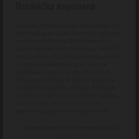
Urednička napomena
Ovaj tekst temelji se na dva video-isječka: (1)
dijelu haškog postupka u kojem se izgovaraju
navodi o političkoj vezi Rade Leskovac –
Stanko Vujanović te (2) TV nastupu na HRT1
(2007.) u kojem Mislav Bago postavlja pitanje
o Leskovčevu političkom putu. Tekst ne
zamjenjuje sudske presude niti ih tumači,
nego javnosti donosi doslovno izgovorene
tvrdnje kao dokument vremena. Pozivamo
čitatelje da raspravljaju na temelju činjenica,
uz poštovanje prema žrtvama i bez
generalizacija prema bilo kojem narodu.
Sva prava pridržana © Ivan Vohrić za Res
Publica Post