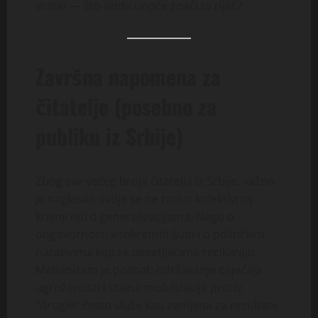
vratio — što onda uopće znači ta riječ?
Završna napomena za
čitatelje (posebno za
publiku iz Srbije)
Zbog sve većeg broja čitatelja iz Srbije, važno
je naglasiti: ovdje se ne radi o kolektivnoj
krivnji niti o generalizacijama. Nego o
odgovornosti konkretnih ljudi i o političkim
narativima koji se desetljećima recikliraju.
Mehanizam je poznat: održavanje osjećaja
ugroženosti i stalna mobilizacija protiv
“drugih” često služe kao zamjena za rezultate