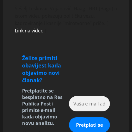
Šešelj Leskovac Vujanović: Haag i HRT (Bago) u
istom videu pokazuju političku vezu,
kadroviranje i kasnije “mirotvorne” priče. [
Link na video
]
Želite primiti
obavijest kada
objavimo novi
članak?
Pretplatite se
besplatno na Res
Publica Post i
primite e-mail
kada objavimo
novu analizu.