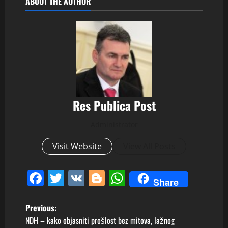
ABOUT THE AUTHOR
Res Publica Post
Administrator
Visit Website
View All Posts
Facebook
Twitter
VK
Blogger
WhatsApp
Share
P
Previous:
NDH – kako objasniti prošlost bez mitova, lažnog