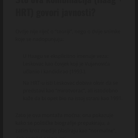
HRT) govori javnosti?
Ovdje nije riječ o “teoriji”, nego o dvije snimke
koje se nadopunjuju:
U Haagu se eksplicitno imenuje veza:
Leskovac kao čovjek koji je Vujanovića
učlanio i kandidirao (1993.).
Na HRT-u isti Leskovac dobiva okvir da se
predstavi kao “mirotvorac”, ali istodobno
kaže da bi opet bio na istoj strani kao 1991.
Zato je ova montaža moćna: ona pokazuje
kako se političke biografije prepakiraju, a
zatim kroz medije plasiraju kao “normalne”,