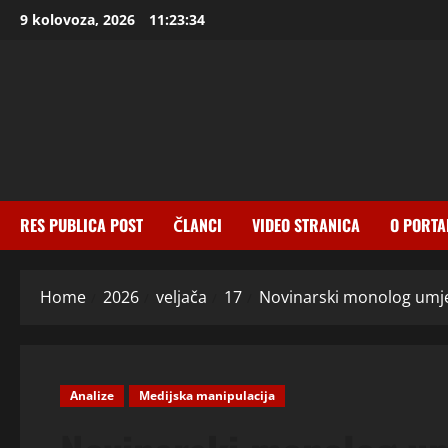
Skip
9 kolovoza, 2026
11:23:36
to
content
RES PUBLICA POST
ČLANCI
VIDEO STRANICA
O PORTA
Home
2026
veljača
17
Novinarski monolog umjes
Analize
Medijska manipulacija