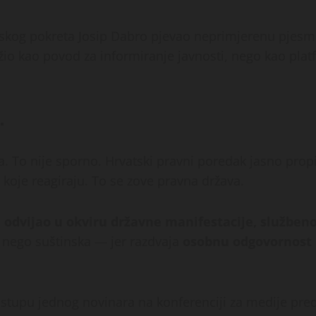
nskog pokreta Josip Dabro pjevao neprimjerenu pjesm
io kao povod za informiranje javnosti, nego kao platf
.
. To nije sporno. Hrvatski pravni poredak jasno propi
e koje reagiraju. To se zove pravna država.
e odvijao u okviru državne manifestacije, služben
, nego suštinska — jer razdvaja
osobnu odgovornost 
nastupu jednog novinara na konferenciji za medije pre