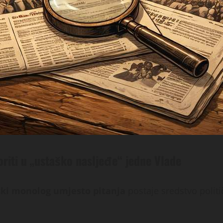
riti u „ustaško nasljeđe“ jedne Vlade
ki monolog umjesto pitanja
postaje sredstvo politi