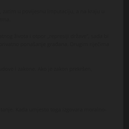
 zatim u povijesnu imputaciju, a na kraju u
izma.
nog života i otpor „represiji države“, sada bi
i privatno ponašanje građana. Drugim riječima
udove i zakone. Ako je zakon prekršen,
pitanje. Kada umjesto toga izgovara moralno-