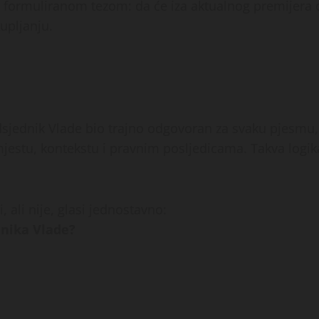
d formuliranom tezom: da će iza aktualnog premijera 
upljanju.
redsjednik Vlade bio trajno odgovoran za svaku pjesmu, 
estu, kontekstu i pravnim posljedicama. Takva logik
 ali nije, glasi jednostavno:
nika Vlade?