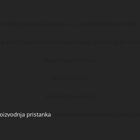
 koji postavljaju pitanja — ne ideološke tutore koji i
ja
koristi kao alat političke presude, javnost gubi info
Sva prava pridržana
© Ivan Vohrić
© Res Publica Post
oizvodnja pristanka
: kako se normalizira ono što bi na