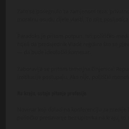
Zato se posegnulo za zamjenom teza: privatno 
moralnu osudu cijele vlasti. To nije posljedic
Paradoks je pritom potpun. Isti političko-medij
htjeli da predsjednik Vlade regulira što se p
— da bude ideološki komesar.
Zaboravlja se pritom temeljna činjenica: Repu
institucije postupaju. Ako nije, politički monol
Na kraju, ostaje pitanje profesije.
Novinar koji dolazi na konferenciju za medije
političko predavanje bez upitnika na kraju, to n