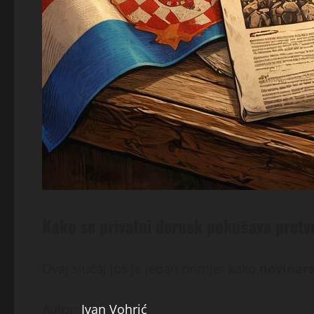
Kako se privatni dernek pokušava pretvo
Ovaj slučaj još je jedan primjer kako
novinars
Autor:
Ivan Vohrić