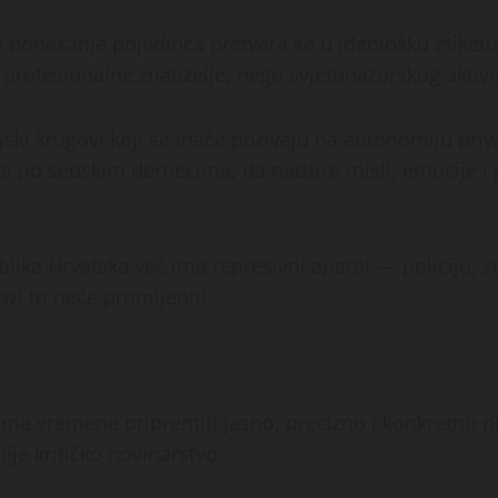
ponašanje pojedinca pretvara se u ideološku etiketu,
a profesionalne znatiželje, nego svjetonazorskog aktiv
ski krugovi koji se inače pozivaju na autonomiju privat
jeva po seoskim dernecima, da nadzire misli, emocije 
blika Hrvatska već ima represivni aparat — policiju, s
ozi to neće promijeniti.
 ima vremena pripremiti jasno, precizno i konkretno 
ije kritičko novinarstvo.