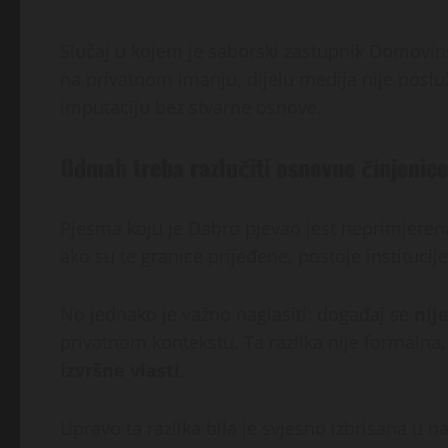
Slučaj u kojem je saborski zastupnik Domovi
na privatnom imanju, dijelu medija nije posluž
imputaciju bez stvarne osnove.
Odmah treba razlučiti osnovne činjenice
Pjesma koju je Dabro pjevao jest neprimjerena
ako su te granice prijeđene, postoje institucij
No jednako je važno naglasiti: događaj se
nij
privatnom kontekstu. Ta razlika nije formalna
izvršne vlasti
.
Upravo ta razlika bila je svjesno izbrisana u 