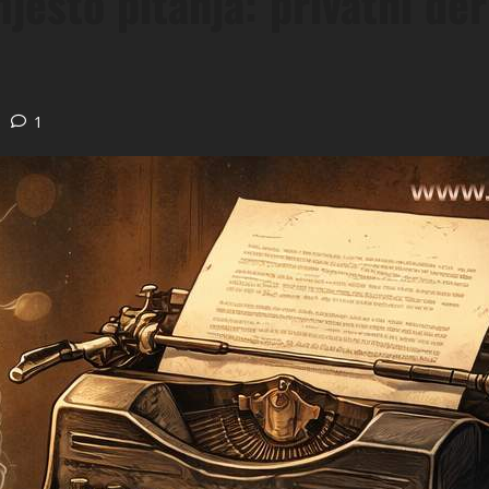
esto pitanja: privatni der
1