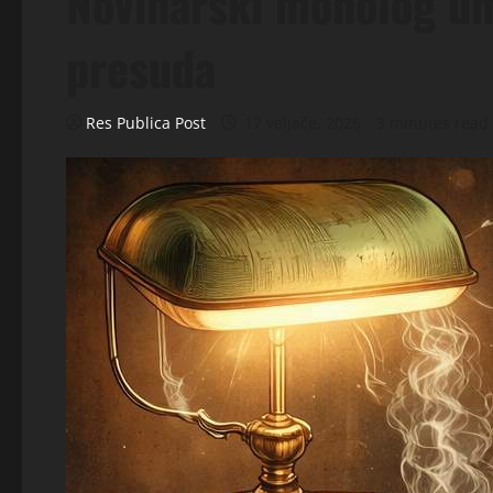
Novinarski monolog umj
presuda
Res Publica Post
17 veljače, 2026
3 minutes read