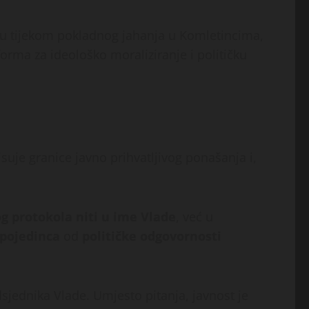
u tijekom pokladnog jahanja u Komletincima,
orma za ideološko moraliziranje i političku
suje granice javno prihvatljivog ponašanja i,
og protokola niti u ime Vlade
, već u
pojedinca
od
političke odgovornosti
dsjednika Vlade. Umjesto pitanja, javnost je