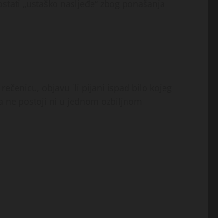
ostati „ustaško nasljeđe“ zbog ponašanja
rečenicu, objavu ili pijani ispad bilo kojeg
a ne postoji ni u jednom ozbiljnom