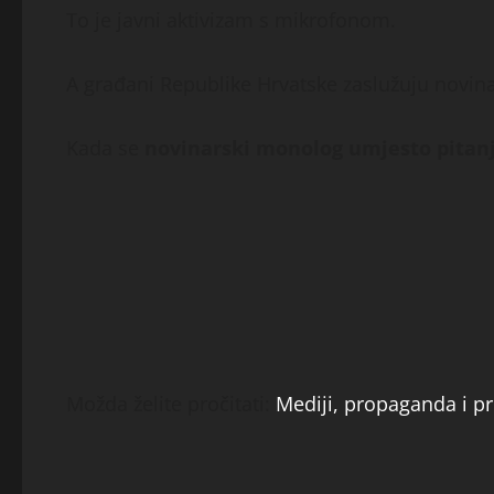
To je javni aktivizam s mikrofonom.
A građani Republike Hrvatske zaslužuju novinare
Kada se
novinarski monolog umjesto pitan
Možda želite pročitati:
Mediji, propaganda i pr