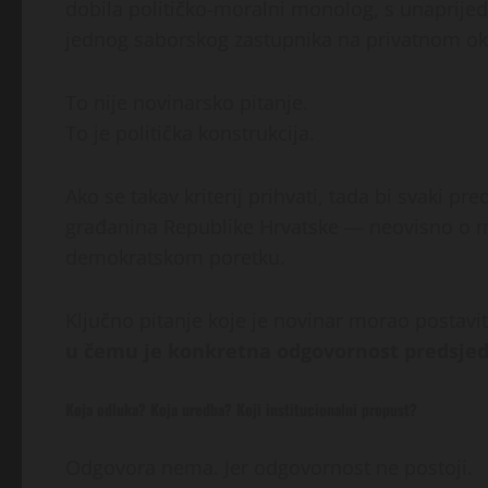
dobila političko-moralni monolog, s unaprije
jednog saborskog zastupnika na privatnom ok
To nije novinarsko pitanje.
To je politička konstrukcija.
Ako se takav kriterij prihvati, tada bi svaki p
građanina Republike Hrvatske — neovisno o mj
demokratskom poretku.
Ključno pitanje koje je novinar morao postaviti,
u čemu je konkretna odgovornost predsjed
Koja odluka? Koja uredba? Koji institucionalni propust?
Odgovora nema. Jer odgovornost ne postoji.