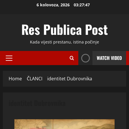
Skip
6 kolovoza, 2026
03:27:47
to
content
Res Publica Post
Kada vijesti prestanu, istina počinje
WATCH VIDEO
Primary
Menu
Home
ČLANCI
identitet Dubrovnika
identitet Dubrovnika