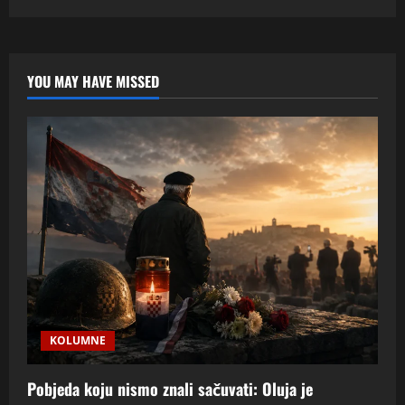
Mit
o
“srpskom
Dubrovniku”:
Povijest,
identitet
YOU MAY HAVE MISSED
i
propaganda
u
digitalnom
dobu
KOLUMNE
Pobjeda koju nismo znali sačuvati: Oluja je