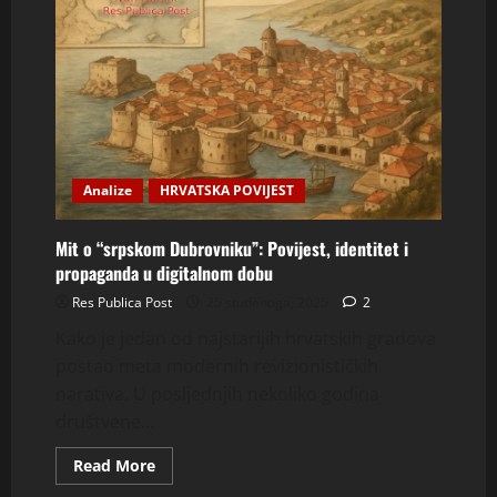
Analize
HRVATSKA POVIJEST
Mit o “srpskom Dubrovniku”: Povijest, identitet i
propaganda u digitalnom dobu
Res Publica Post
25 studenoga, 2025
2
Kako je jedan od najstarijih hrvatskih gradova
postao meta modernih revizionističkih
narativa. U posljednjih nekoliko godina
društvene...
Read
Read More
more
about