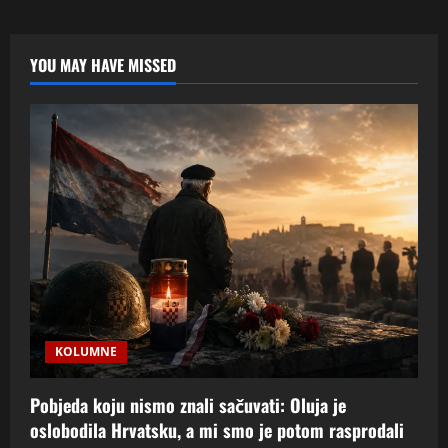
svinjetina
postane
“vjerski
rat”:
ogledalo
YOU MAY HAVE MISSED
našeg
društva
u
komentarima
KOLUMNE
Pobjeda koju nismo znali sačuvati: Oluja je
oslobodila Hrvatsku, a mi smo je potom rasprodali