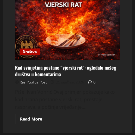
Društvo
Kad svinjetina postane “vjerski rat”: ogledalo našeg
društva u komentarima
Res Publica Post
25 siječnja, 2026
0
Piše: Ivan Vohrić Ovaj primjer pokazuje kako
kad hrana postane vjerski rat, prestaje
rasprava, a počinje vrijeđanje....
Read
Read More
more
about
Kad