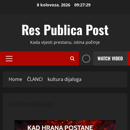
Skip
8 kolovoza, 2026
09:27:29
to
content
Res Publica Post
Kada vijesti prestanu, istina počinje
WATCH VIDEO
Primary
Menu
Home
ČLANCI
kultura dijaloga
kultura dijaloga