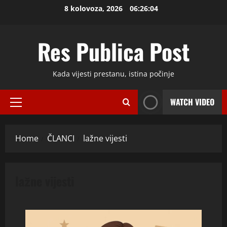
Skip
8 kolovoza, 2026
06:26:05
to
content
Res Publica Post
Kada vijesti prestanu, istina počinje
WATCH VIDEO
Primary
Menu
Home
ČLANCI
lažne vijesti
lažne vijesti