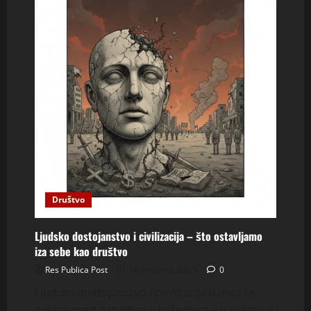
Društvo
Ljudsko dostojanstvo i civilizacija – što ostavljamo
iza sebe kao društvo
Res Publica Post
16 prosinca, 2025
0
Ljudsko dostojanstvo i civilizacija danas se
nalaze pred ozbiljnim iskušenjem – u svijetu u