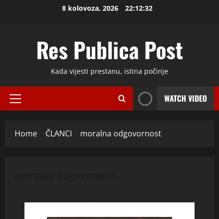
Skip
8 kolovoza, 2026
22:12:33
to
content
Res Publica Post
Kada vijesti prestanu, istina počinje
WATCH VIDEO
Primary
Menu
Home
ČLANCI
moralna odgovornost
moralna odgovornost