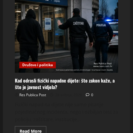
Društvo i politika
Kad odrasli fizički napadne dijete: što zakon kaže, a
što je javnost vidjela?
Res Publica Post
28 svibnja, 2026
0
Fizički napad na dijete nije samo pitanje
pojedinačnog incidenta, nego i ozbiljan test za
policiju, zaštitare, institucije...
Read
Read More