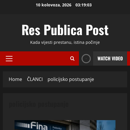
Skip
10 kolovoza, 2026
03:19:03
to
content
Res Publica Post
Kada vijesti prestanu, istina počinje
WATCH VIDEO
Primary
Menu
Home
ČLANCI
policijsko postupanje
policijsko postupanje