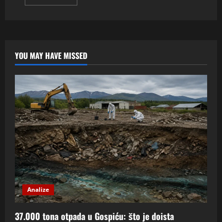
more
about
Kad
odrasli
fizički
napadne
dijete:
što
YOU MAY HAVE MISSED
zakon
kaže,
a
što
je
javnost
vidjela?
Analize
37.000 tona otpada u Gospiću: što je doista