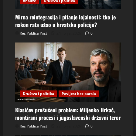
Analize
Društvo i politika
Mirna reintegracija i pitanje lojalnosti: tko je
nakon rata ušao u hrvatsku policiju?
Res Publica Post
24 lipnja, 2026
0
Društvo i politika
Povijest bez parola
Klasićev prešućeni problem: Miljenko Hrkać,
montirani procesi i jugoslavenski državni teror
Res Publica Post
22 lipnja, 2026
0