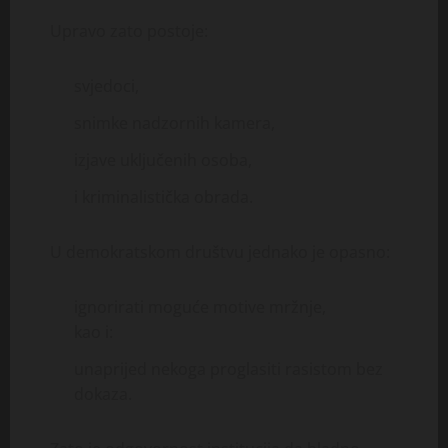
Upravo zato postoje:
svjedoci,
snimke nadzornih kamera,
izjave uključenih osoba,
i kriminalistička obrada.
U demokratskom društvu jednako je opasno:
ignorirati moguće motive mržnje,
kao i:
unaprijed nekoga proglasiti rasistom bez
dokaza.