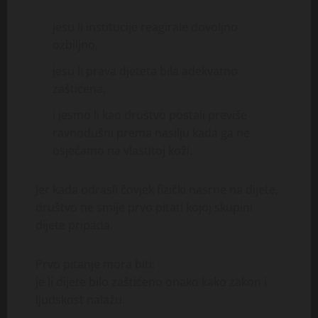
jesu li institucije reagirale dovoljno
ozbiljno,
jesu li prava djeteta bila adekvatno
zaštićena,
i jesmo li kao društvo postali previše
ravnodušni prema nasilju kada ga ne
osjećamo na vlastitoj koži.
Jer kada odrasli čovjek fizički nasrne na dijete,
društvo ne smije prvo pitati kojoj skupini
dijete pripada.
Prvo pitanje mora biti:
je li dijete bilo zaštićeno onako kako zakon i
ljudskost nalažu.