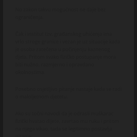
No zakon takvu mogućnost ne daje bez
ograničenja.
Čak i institut tzv. građanskog uhićenja ima
vrlo stroge granice i vezan je uz situacije kada
je osoba zatečena u počinjenju kaznenog
djela. Pritom svako fizičko postupanje mora
biti nužno, razmjerno i opravdano
okolnostima.
Posebno osjetljivo pitanje nastaje kada se radi
o maloljetnom djetetu.
Ako su točni navodi da je odrasli muškarac
fizički hvatao dijete, zavrtao mu ruku i pritom
na njega vikao, tada se legitimno postavlja
pitanje: