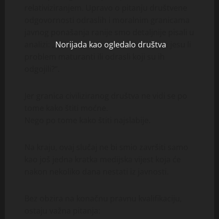
relativiziranjem. Upravo o pitanju društvene
odgovornosti odraslih i moralnim granicama
javnog ponašanja ranije smo detaljnije pisali u
analizi: „
Norijada kao ogledalo društva
: jesu li
problem maturanti ili odrasli koji su ih
odgojili?“.
Jer granica civiliziranog društva ne vidi se po
tome kako štiti moćne.
Nego po tome kako štiti najslabije.
Na kraju, ovaj slučaj ne bi smio završiti samo
kao još jedna kratka medijska vijest koja će
nakon nekoliko dana nestati iz javnosti.
Bez obzira na konačnu pravnu kvalifikaciju,
ostaju važna pitanja: