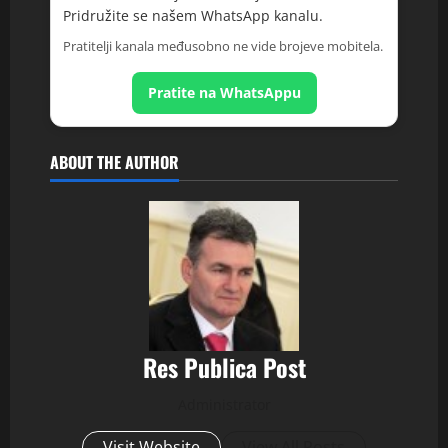
Pridružite se našem WhatsApp kanalu.
Pratitelji kanala međusobno ne vide brojeve mobitela.
Pratite na WhatsAppu
ABOUT THE AUTHOR
Res Publica Post
Administrator
Visit Website
View All Posts