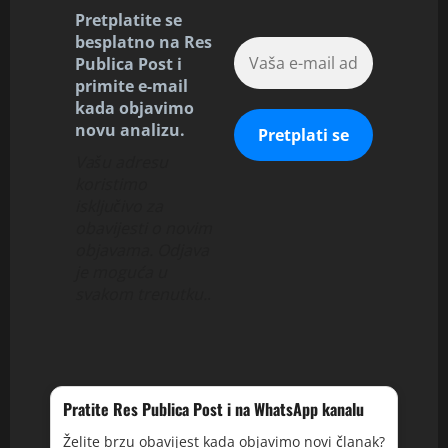
Pretplatite se
besplatno na Res
Publica Post i
primite e-mail
kada objavimo
novu analizu.
Vašu adresu
koristimo
isključivo za
obavijesti o novim
objavama. Odjava
je moguća u
svakom trenutku.
.
Pratite Res Publica Post i na WhatsApp kanalu
Želite brzu obavijest kada objavimo novi članak?