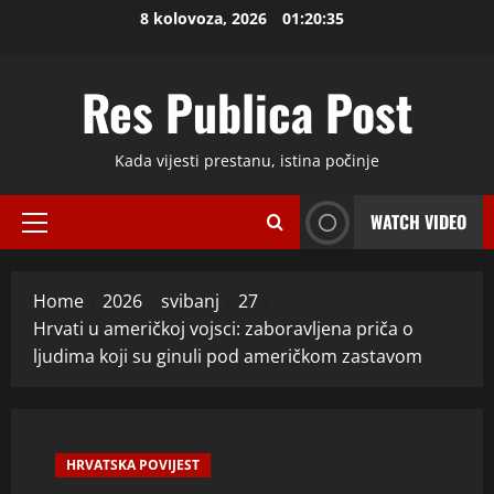
Skip
8 kolovoza, 2026
01:20:37
to
content
Res Publica Post
Kada vijesti prestanu, istina počinje
WATCH VIDEO
Primary
Menu
Home
2026
svibanj
27
Hrvati u američkoj vojsci: zaboravljena priča o
ljudima koji su ginuli pod američkom zastavom
HRVATSKA POVIJEST