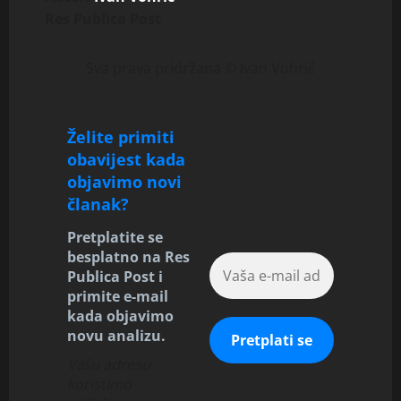
Res Publica Post
Sva prava pridržana © Ivan Vohrić
Želite primiti
obavijest kada
objavimo novi
članak?
Pretplatite se
besplatno na Res
Publica Post i
primite e-mail
kada objavimo
novu analizu.
Vašu adresu
koristimo