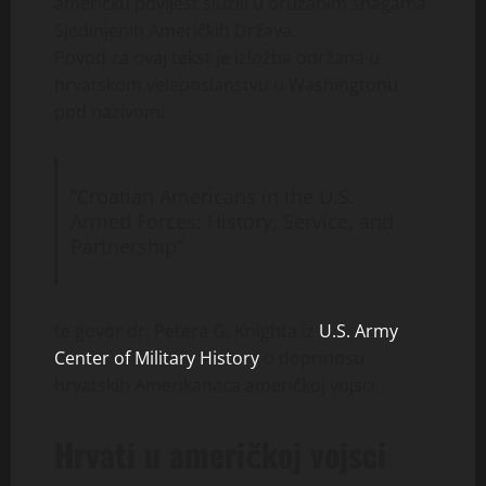
američku povijest služili u oružanim snagama
Sjedinjenih Američkih Država.
Povod za ovaj tekst je izložba održana u
hrvatskom veleposlanstvu u Washingtonu
pod nazivom:
“Croatian Americans in the U.S.
Armed Forces: History, Service, and
Partnership”
te govor dr. Petera G. Knighta iz
U.S. Army
Center of Military History
o doprinosu
hrvatskih Amerikanaca američkoj vojsci.
Hrvati u američkoj vojsci