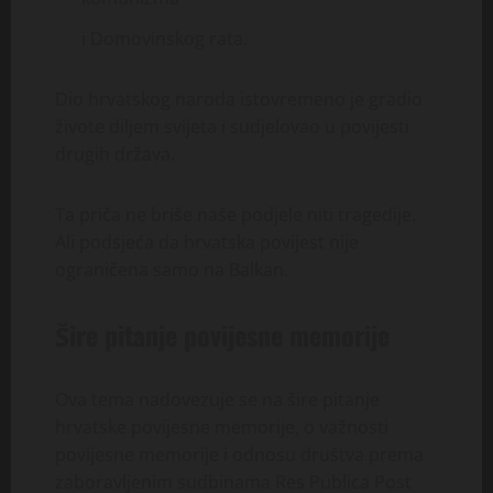
i Domovinskog rata.
Dio hrvatskog naroda istovremeno je gradio
živote diljem svijeta i sudjelovao u povijesti
drugih država.
Ta priča ne briše naše podjele niti tragedije.
Ali podsjeća da hrvatska povijest nije
ograničena samo na Balkan.
Šire pitanje povijesne memorije
Ova tema nadovezuje se na šire pitanje
hrvatske povijesne memorije, o važnosti
povijesne memorije i odnosu društva prema
zaboravljenim sudbinama Res Publica Post