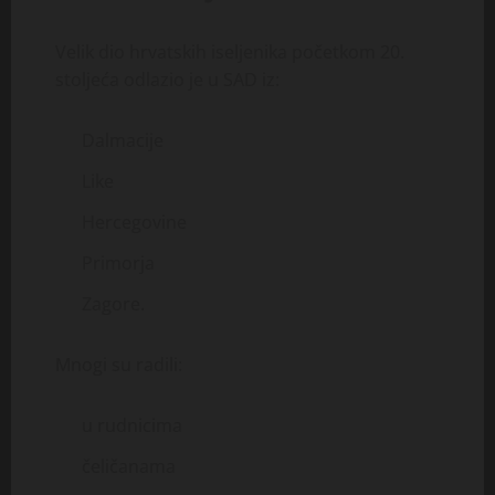
Velik dio hrvatskih iseljenika početkom 20.
stoljeća odlazio je u SAD iz:
Dalmacije
Like
Hercegovine
Primorja
Zagore.
Mnogi su radili:
u rudnicima
čeličanama