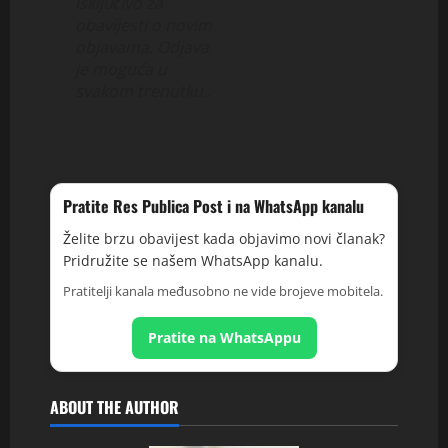
isključivo za
obavijesti o novim
objavama. Odjava
je moguća u
svakom trenutku.
.
Pratite Res Publica Post i na WhatsApp kanalu
Želite brzu obavijest kada objavimo novi članak?
Pridružite se našem WhatsApp kanalu.
Pratitelji kanala međusobno ne vide brojeve mobitela.
Pratite na WhatsAppu
ABOUT THE AUTHOR