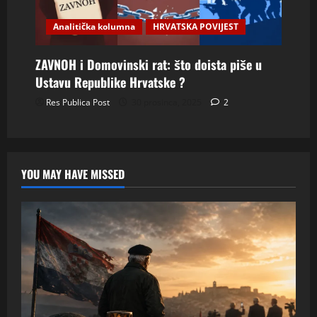
Analitička kolumna
HRVATSKA POVIJEST
ZAVNOH i Domovinski rat: što doista piše u
Ustavu Republike Hrvatske ?
Res Publica Post
30 prosinca, 2025
2
YOU MAY HAVE MISSED