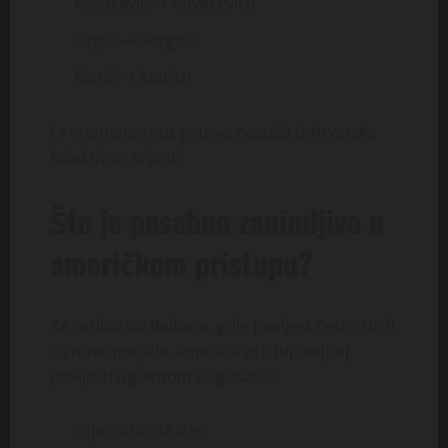
Kovačević → Kovacevich
Grgić → Gergich
Marić → Marich
i s vremenom su gotovo nestala iz hrvatske
kolektivne svijesti.
Što je posebno zanimljivo u
američkom pristupu?
Za razliku od Balkana, gdje povijest često služi
za nove podjele, američki pristup vojnoj
povijesti uglavnom naglašava:
zajedničku službu