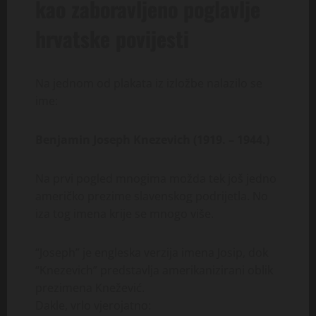
kao zaboravljeno poglavlje
hrvatske povijesti
Na jednom od plakata iz izložbe nalazilo se
ime:
Benjamin Joseph Knezevich (1919. – 1944.)
Na prvi pogled mnogima možda tek još jedno
američko prezime slavenskog podrijetla. No
iza tog imena krije se mnogo više.
“Joseph” je engleska verzija imena Josip, dok
“Knezevich” predstavlja amerikanizirani oblik
prezimena Knežević.
Dakle, vrlo vjerojatno: