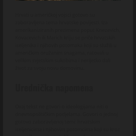
Hrvati u američkoj vojsci gotovo su
zaboravljena tema hrvatske povijesti. Iza
amerikaniziranih prezimena poput Knezevich,
Kovacevich ili Marich kriju se priče hrvatskih
iseljenika i njihovih potomaka koji su služili u
američkim oružanim snagama, ratovali u
velikim svjetskim sukobima i nerijetko dali
život za svoju novu domovinu.
Urednička napomena
Ovaj tekst ne govori o ideologijama niti o
dnevnopolitičkim podjelama. Govori o jednoj
gotovo zaboravljenoj temi: hrvatskim
iseljenicima i njihovim potomcima koji su kroz