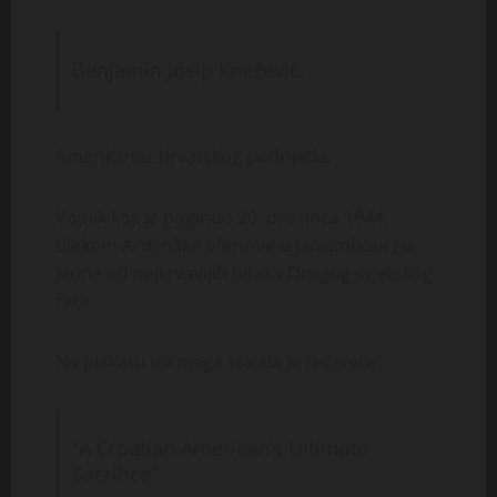
Benjamin Josip Knežević.
Amerikanac hrvatskog podrijetla.
Vojnik koji je poginuo 20. prosinca 1944.
tijekom Ardenške ofenzive u Luxembourgu,
jedne od najkrvavijih bitaka Drugog svjetskog
rata.
Na plakatu iza njega stajala je rečenica:
“A Croatian American’s Ultimate
Sacrifice”