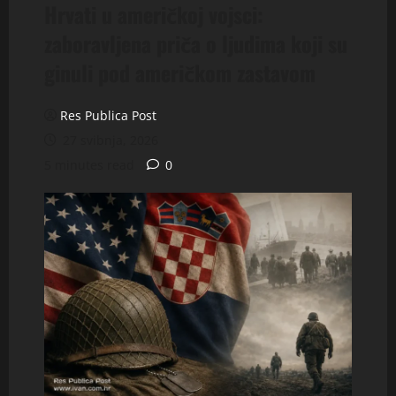
Hrvati u američkoj vojsci:
zaboravljena priča o ljudima koji su
ginuli pod američkom zastavom
Res Publica Post
27 svibnja, 2026
5 minutes read
0