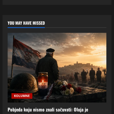
Migranti
u
Europi
i
prazna
hrvatska
YOU MAY HAVE MISSED
sela
–
paradoks
našeg
doba
KOLUMNE
Pobjeda koju nismo znali sačuvati: Oluja je