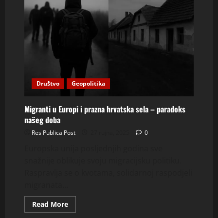
Društvo
Geopolitika
Migranti u Europi i prazna hrvatska sela – paradoks
našeg doba
Res Publica Post
27 rujna, 2025
0
Europska unija posljednjih godina sve
snažnije oblikuje svoju migracijsku politiku.
Raspravlja se o kvotama, solidarnoj raspodjeli
migranata...
Read
Read More
more
about