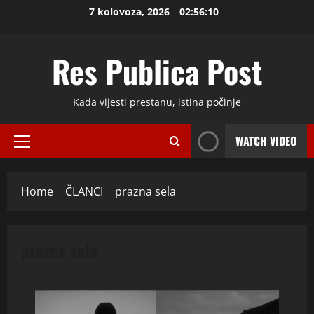
Skip
7 kolovoza, 2026
02:56:11
to
content
Res Publica Post
Kada vijesti prestanu, istina počinje
WATCH VIDEO
Primary
Menu
Home
ČLANCI
prazna sela
prazna sela