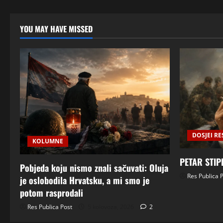
YOU MAY HAVE MISSED
DOSJEI RE
KOLUMNE
PETAR STIP
Pobjeda koju nismo znali sačuvati: Oluja
Res Publica 
je oslobodila Hrvatsku, a mi smo je
potom rasprodali
Res Publica Post
5 kolovoza, 2026
2