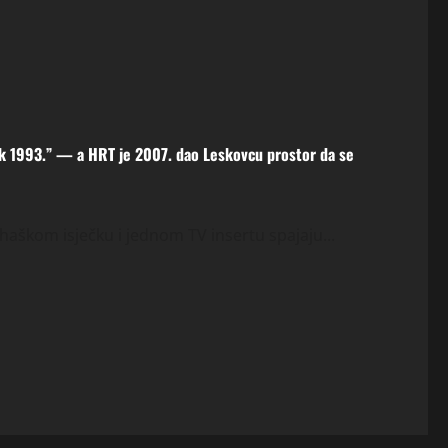
ek 1993.” — a HRT je 2007. dao Leskovcu prostor da se
haškom isječku i jednom TV insertu spajaju...