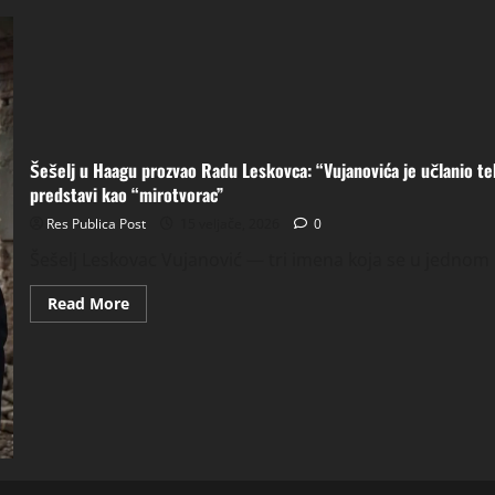
Šešelj u Haagu prozvao Radu Leskovca: “Vujanovića je učlanio t
predstavi kao “mirotvorac”
Res Publica Post
15 veljače, 2026
0
Šešelj Leskovac Vujanović — tri imena koja se u jednom 
Read
Read More
more
about
Šešelj
u
Haagu
prozvao
Radu
Leskovca:
“Vujanovića
je
učlanio
tek