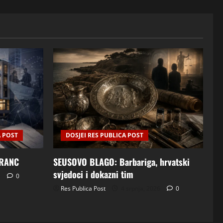
A POST
DOSJEI RES PUBLICA POST
FRANC
SEUSOVO BLAGO: Barbariga, hrvatski
svjedoci i dokazni tim
6
0
Res Publica Post
4 srpnja, 2026
0