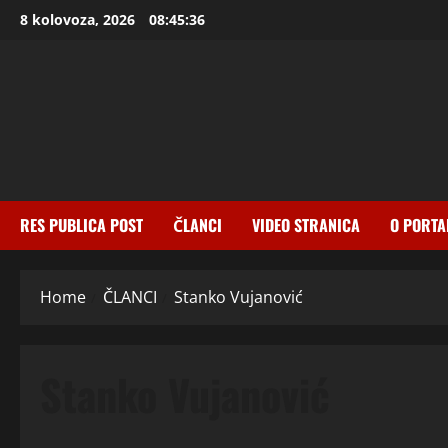
Skip
8 kolovoza, 2026
08:45:37
to
content
RES PUBLICA POST
ČLANCI
VIDEO STRANICA
O PORTA
Home
ČLANCI
Stanko Vujanović
Stanko Vujanović