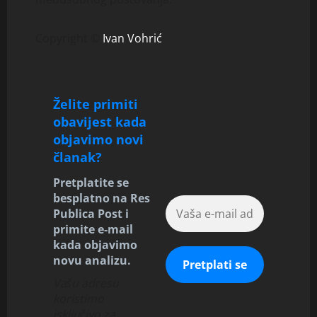
Copyright ©
Ivan Vohrić
Želite primiti
obavijest kada
objavimo novi
članak?
Pretplatite se
besplatno na Res
Publica Post i
primite e-mail
kada objavimo
novu analizu.
Vašu adresu
koristimo
isključivo za