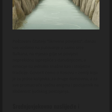
Poštovani čitatelji “Skrivene povijesti”, danas
vas vodimo na putovanje u samo srce
Balkana, na mjesto gdje se povijest
neprekidno isprepliće s današnjicom, a
emocije su jednako snažne kao i stoljetne
tradicije. Govorit ćemo o Kosovu – zemlji koja
je za jedne kolijevka, za druge domovina, a za
sve promatrače vječna enigma i podsjetnik na
složenost ljudskog postojanja.
Srednjovjekovno naslijeđe i