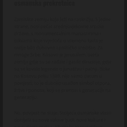
osmanska prekretnica
Zamislite zemlju koja leži na raskrižju. S jedne
strane, nosi pečat srednjovjekovne srpske
države, s monumentalnim manastirima i
crkvama koje svjedoče o vremenu kada je
ovdje bilo duhovno i političko središte. Za
mnoge Srbe, Kosovo je Jerusalem, sveta
zemlja gdje su se rađale i gasile dinastije, gdje
su se kovale legende o junaštvu i patnji. Bitka
na Kosovu polju 1389. nije samo datum u
povijesti; to je duboko usađen simbol otpora,
žrtve i ponosa, koji se prenosi s generacije na
generaciju.
No, povijest ne staje. Stoljeća osmanske vlasti
donijela su nove valove ljudi, nove kulture i