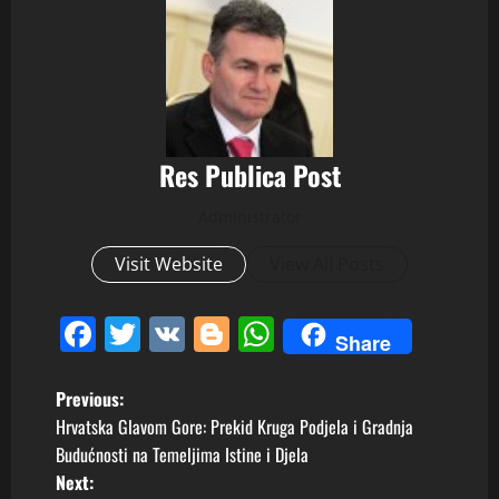
Res Publica Post
Administrator
Visit Website
View All Posts
Facebook
Twitter
VK
Blogger
WhatsApp
Share
P
Previous:
Hrvatska Glavom Gore: Prekid Kruga Podjela i Gradnja
o
Budućnosti na Temeljima Istine i Djela
Next: