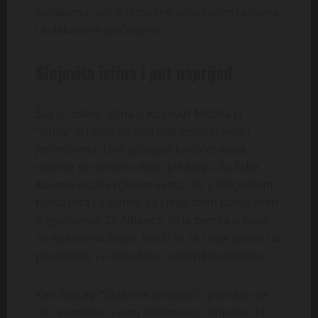
odlukama, već o dubokim povijesnim ranama
i kolektivnim sjećanjima.
Slojevita istina i put naprijed
Što je, dakle, istina o Kosovu? Možda je
“istina” u tome da ona nije jednostavna i
jedinstvena. Ona je poput kaleidoskopa,
mijenja se ovisno o kutu gledanja. Za Srbe,
Kosovo ostaje njihovo sveto tlo, s kolijevkom
manastira i slavnim, ali i tragičnim povijesnim
događajima. Za Albance, to je zemlja u kojoj
su vjekovima živjeli, borili se za svoje pravo na
postojanje i u konačnici ostvarili neovisnost.
Kao čitatelji “Skrivene povijesti”, pozvani ste
da razmislite o ovoj složenosti. Umjesto da