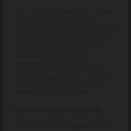
Kraj 20. stoljeća donio je eskalaciju. Ukidanje
autonomije Kosova od strane režima
Slobodana Miloševića izazvalo je dubok revolt.
Uslijedili su prosvjedi, uspostava paralelnih
albanskih institucija i, nažalost, oružani
sukob. Slike izbjeglica, razaranja i
humanitarne krize obiđle su svijet.
Međunarodna zajednica, suočena s
prijetnjom širih sukoba i masovnih kršenja
ljudskih prava, intervenirala je 1999. godine.
Bio je to trenutak kada se sudbina Kosova
ponovno uplela u globalnu politiku.
Neovisnost i izazovi budućnosti
Godine 2008. Kosovo je proglasilo neovisnost.