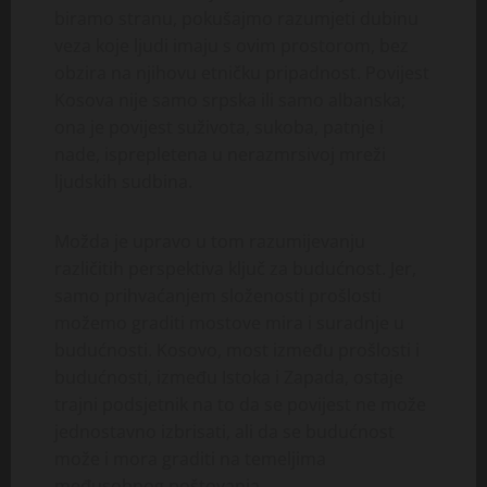
biramo stranu, pokušajmo razumjeti dubinu
veza koje ljudi imaju s ovim prostorom, bez
obzira na njihovu etničku pripadnost. Povijest
Kosova nije samo srpska ili samo albanska;
ona je povijest suživota, sukoba, patnje i
nade, isprepletena u nerazmrsivoj mreži
ljudskih sudbina.
Možda je upravo u tom razumijevanju
različitih perspektiva ključ za budućnost. Jer,
samo prihvaćanjem složenosti prošlosti
možemo graditi mostove mira i suradnje u
budućnosti. Kosovo, most između prošlosti i
budućnosti, između Istoka i Zapada, ostaje
trajni podsjetnik na to da se povijest ne može
jednostavno izbrisati, ali da se budućnost
može i mora graditi na temeljima
međusobnog poštovanja.