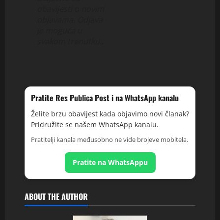
obavijesti o novim
objavama. Odjava
je moguća u
svakom trenutku.
.
Pratite Res Publica Post i na WhatsApp kanalu
Želite brzu obavijest kada objavimo novi članak?
Pridružite se našem WhatsApp kanalu.
Pratitelji kanala međusobno ne vide brojeve mobitela.
Pratite na WhatsAppu
ABOUT THE AUTHOR