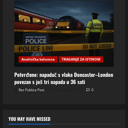
Analitička kolumna
TRAGANJE ZA ISTINOM
Potvrđeno: napadač s vlaka Doncaster–London
povezan s još tri napada u 36 sati
Res Publica Post
4 studenoga, 2025
0
YOU MAY HAVE MISSED