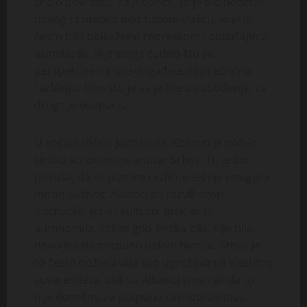
sna o povratku. Za Albance, to je bio početak
novog razdoblja pod tuđom vlašću, koje je
često bilo obilježeno represijom i pokušajima
asimilacije. Nije stoga čudno što se
perspektive na iste događaje dijametralno
razlikuju. Ono što je za jedne oslobođenje, za
druge je okupacija.
U socijalističkoj Jugoslaviji, Kosovo je dobilo
široku autonomiju unutar Srbije. To je bio
pokušaj da se pomire različite težnje i osigura
miran suživot. Albanci su razvili svoje
institucije, jezik i kulturu. Ipak, ni ta
autonomija, koliko god široka bila, nije bila
dovoljna da potpuno ukloni tenzije. Srbija je
to često doživljavala kao ugrožavanje vlastitog
suvereniteta, dok su Albanci smatrali da to
nije dovoljno za potpunu ravnopravnost.