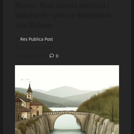
Kosovo: Most između prošlosti i
budućnosti – priča o dvostrukom
srcu Balkana
Res Publica Post
21 srpnja, 2025
5 minutes read
0