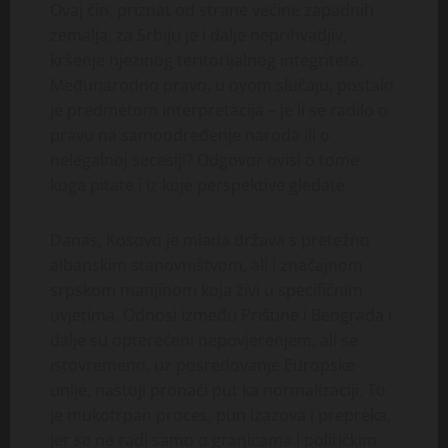
Ovaj čin, priznat od strane većine zapadnih
zemalja, za Srbiju je i dalje neprihvatljiv,
kršenje njezinog teritorijalnog integriteta.
Međunarodno pravo, u ovom slučaju, postalo
je predmetom interpretacija – je li se radilo o
pravu na samoodređenje naroda ili o
nelegalnoj secesiji? Odgovor ovisi o tome
koga pitate i iz koje perspektive gledate.
Danas, Kosovo je mlada država s pretežno
albanskim stanovništvom, ali i značajnom
srpskom manjinom koja živi u specifičnim
uvjetima. Odnosi između Prištine i Beograda i
dalje su opterećeni nepovjerenjem, ali se
istovremeno, uz posredovanje Europske
unije, nastoji pronaći put ka normalizaciji. To
je mukotrpan proces, pun izazova i prepreka,
jer se ne radi samo o granicama i političkim