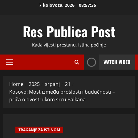
Skip
7 kolovoza, 2026
08:57:36
to
content
Res Publica Post
Kada vijesti prestanu, istina počinje
WATCH VIDEO
Primary
Menu
Home
2025
srpanj
21
Kosovo: Most između prošlosti i budućnosti –
priča o dvostrukom srcu Balkana
TRAGANJE ZA ISTINOM