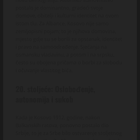
novu demografiju. Albansko stanovništvo
postalo je dominantno, gradeći svoje
domove, obitelji i kulturni identitet na ovom
istom tlu. Za Albance, Kosovo nije samo
zemljopisni pojam; to je njihova domovina,
mjesto gdje su se borili za opstanak, identitet
i pravo na samoodređenje. Sjećanja na
osmansku vladavinu, a potom i na srpsku,
često su obojena pričama o borbi za slobodu
i očuvanje vlastitog bića.
20. stoljeće: Oslobođenje,
autonomija i sukob
Kada je Kosovo 1912. godine, nakon
Balkanskih ratova, ponovno postalo dio
Srbije, to je za Srbe bilo ostvarenje stoljetnog