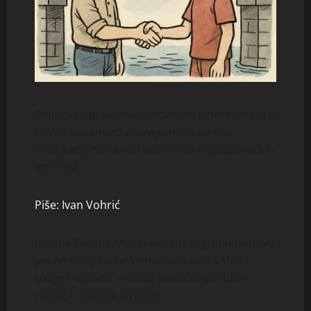
Političko upravljanje sjećanjem i identitetom u
Hrvatskoj: između povijesnih trauma,
medijskog narativa i suvremenih geopolitičkih
interesa
Piše: Ivan Vohrić
Izložba Dejana Medakovića u Zagrebu ponovo
je otvorila pitanje Memoranduma SANU i
uloge Pupovca. Analiza političke poruke i
razloga reakcija javnosti.