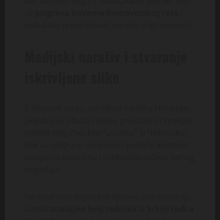
kao narodu, nego iz odbacivanja politike koja
se
poigrava žrtvama Domovinskog rata
i
pokušava preoblikovati narativ odgovornosti.
Medijski narativ i stvaranje
iskrivljene slike
S obzirom na to, određeni mediji u Hrvatskoj,
uključujući 24sata i Index, prikazali su reakciju
mladih isključivo kao “ustašku” ili “fašističku”,
dok su potpuno zanemarili politički kontekst,
povijesnu pozadinu i simboličku težinu samog
događaja.
No stvarnost osporava njihovu interpretaciju.
Danas
značajan broj radnika iz Srbije radi u