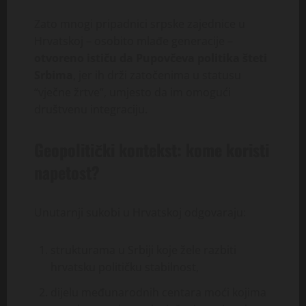
Zato mnogi pripadnici srpske zajednice u
Hrvatskoj – osobito mlađe generacije –
otvoreno ističu da Pupovčeva politika šteti
Srbima
, jer ih drži zatočenima u statusu
“vječne žrtve”, umjesto da im omogući
društvenu integraciju.
Geopolitički kontekst: kome koristi
napetost?
Unutarnji sukobi u Hrvatskoj odgovaraju:
strukturama u Srbiji koje žele razbiti
hrvatsku političku stabilnost,
dijelu međunarodnih centara moći kojima