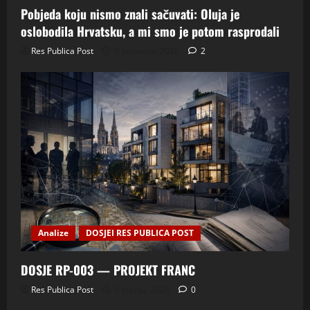
Pobjeda koju nismo znali sačuvati: Oluja je
oslobodila Hrvatsku, a mi smo je potom rasprodali
Res Publica Post
5 kolovoza, 2026
2
Analize
DOSJEI RES PUBLICA POST
DOSJE RP-003 — PROJEKT FRANC
Res Publica Post
5 srpnja, 2026
0