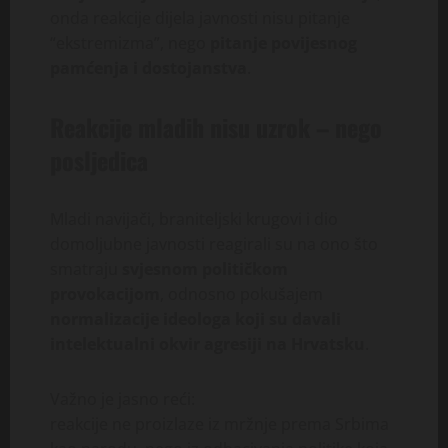
onda reakcije dijela javnosti nisu pitanje
“ekstremizma”, nego
pitanje povijesnog
pamćenja i dostojanstva
.
Reakcije mladih nisu uzrok – nego
posljedica
Mladi navijači, braniteljski krugovi i dio
domoljubne javnosti reagirali su na ono što
smatraju
svjesnom političkom
provokacijom
, odnosno pokušajem
normalizacije ideologa koji su davali
intelektualni okvir agresiji na Hrvatsku
.
Važno je jasno reći:
reakcije ne proizlaze iz mržnje prema Srbima