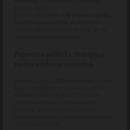
Hrvatskoj
, i to dobrovoljno, radi boljih
životnih uvjeta.
To jasno pokazuje da
Srbi u Hrvatskoj nisu
ugroženi kao zajednica
, ali se politički i
medijski želi stvoriti dojam da jesu – jer taj
dojam ima političku vrijednost.
Pupovčeva politička strategija i
njezine unutarnje posljedice
Milorad Pupovac i SDSS predstavljaju stranku
koja u simboličkom smislu baštini političko
nasljeđe struktura koje su 1990. godine
organizirale pobunu protiv Republike
Hrvatske. Taj kontinuitet nije prekinut
imenima, retorikom, simbolima niti političkim
identitetom stranke.