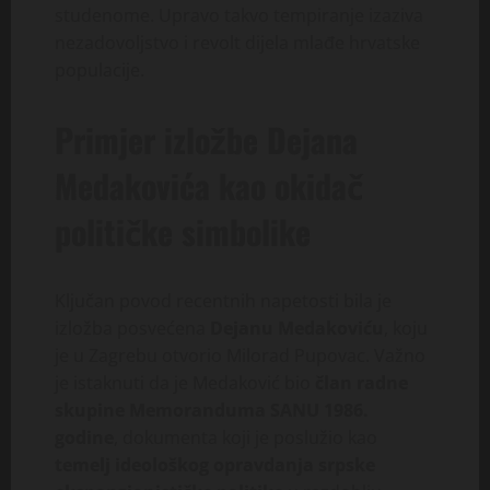
studenome. Upravo takvo tempiranje izaziva
nezadovoljstvo i revolt dijela mlađe hrvatske
populacije.
Primjer izložbe Dejana
Medakovića kao okidač
političke simbolike
Ključan povod recentnih napetosti bila je
izložba posvećena
Dejanu Medakoviću
, koju
je u Zagrebu otvorio Milorad Pupovac. Važno
je istaknuti da je Medaković bio
član radne
skupine Memoranduma SANU 1986.
godine
, dokumenta koji je poslužio kao
temelj ideološkog opravdanja srpske