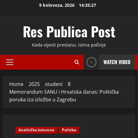
Skip
9 kolovoza, 2026
14:35:28
to
content
Res Publica Post
Kada vijesti prestanu, istina počinje
WATCH VIDEO
Primary
Menu
Home
2025
studeni
8
Memorandum SANU i Hrvatska danas: Politička
poruka iza izložbe u Zagrebu
Analitička kolumna
Politika