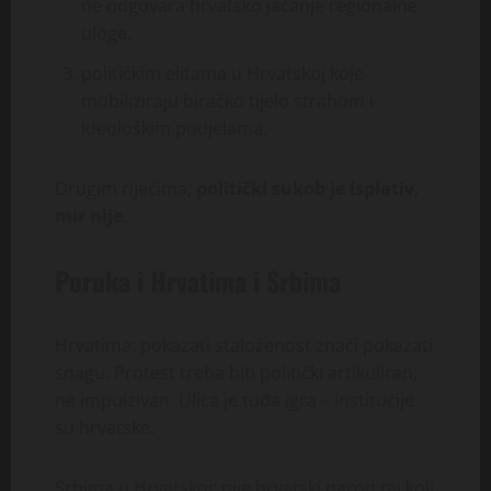
ne odgovara hrvatsko jačanje regionalne
uloge,
političkim elitama u Hrvatskoj koje
mobiliziraju biračko tijelo strahom i
ideološkim podjelama.
Drugim riječima,
politički sukob je isplativ,
mir nije
.
Poruka i Hrvatima i Srbima
Hrvatima: pokazati staloženost znači pokazati
snagu. Protest treba biti politički artikuliran,
ne impulzivan. Ulica je tuđa igra – institucije
su hrvatske.
Srbima u Hrvatskoj: nije hrvatski narod taj koji