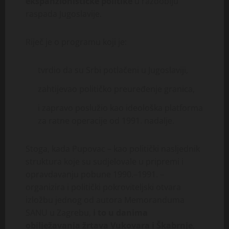
ekspanzionističke politike
u razdoblju
raspada Jugoslavije.
Riječ je o programu koji je:
tvrdio da su Srbi potlačeni u Jugoslaviji,
zahtijevao političko preuređenje granica,
i zapravo poslužio kao ideološka platforma
za ratne operacije od 1991. nadalje.
Stoga, kada Pupovac – kao politički nasljednik
struktura koje su sudjelovale u pripremi i
opravdavanju pobune 1990.–1991. –
organizira i politički pokroviteljski otvara
izložbu jednog od autora Memoranduma
SANU u Zagrebu,
i to u danima
obilježavanja žrtava Vukovara i Škabrnje
,