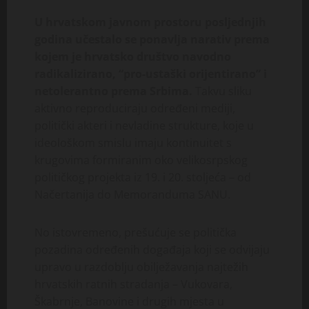
U hrvatskom javnom prostoru posljednjih
godina učestalo se ponavlja narativ prema
kojem je hrvatsko društvo navodno
radikalizirano, “pro-ustaški orijentirano” i
netolerantno prema Srbima.
Takvu sliku
aktivno reproduciraju određeni mediji,
politički akteri i nevladine strukture, koje u
ideološkom smislu imaju kontinuitet s
krugovima formiranim oko velikosrpskog
političkog projekta iz 19. i 20. stoljeća – od
Načertanija do Memoranduma SANU.
No istovremeno, prešućuje se politička
pozadina određenih događaja koji se odvijaju
upravo u razdoblju obilježavanja najtežih
hrvatskih ratnih stradanja – Vukovara,
Škabrnje, Banovine i drugih mjesta u