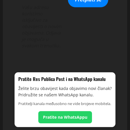
Vašu adresu
koristimo
isključivo za
obavijesti o novim
objavama. Odjava
je moguća u
svakom trenutku.
.
Pratite Res Publica Post i na WhatsApp kanalu
Želite brzu obavijest kada objavimo novi članak?
Pridružite se našem WhatsApp kanalu.
Pratitelji kanala međusobno ne vide brojeve mobitela.
Pratite na WhatsAppu