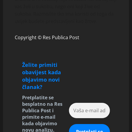
vas želi u sukobu, nego oni koji žive od
sukoba. Razmislite tko ima koristi od toga da
uvijek budete predstavljeni kao žrtve.
Copyright © Res Publica Post
Želite primiti
obavijest kada
objavimo novi
članak?
Pretplatite se
besplatno na Res
Publica Post i
primite e-mail
kada objavimo
novu analizu.