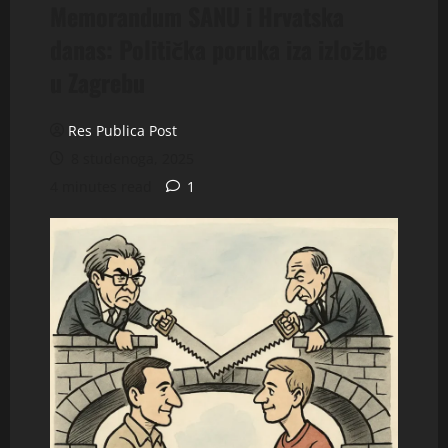
Memorandum SANU i Hrvatska
danas: Politička poruka iza izložbe
u Zagrebu
Res Publica Post
8 studenoga, 2025
4 minutes read
1