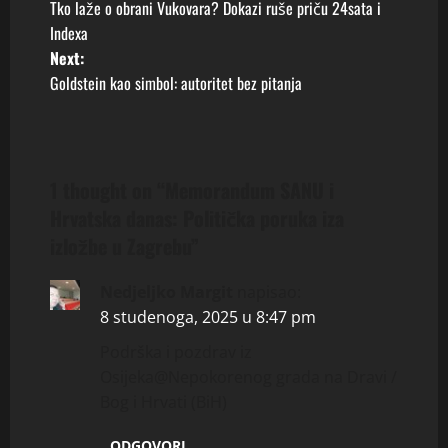
Tko laže o obrani Vukovara? Dokazi ruše priču 24sata i
o
Indexa
Next:
s
Goldstein kao simbol: autoritet bez pitanja
t
n
1 thought on “
Memorandum SANU i
a
Hrvatska danas: Politička poruka iza
v
izložbe u Zagrebu
”
i
Nedjeljko Margit
napisao:
g
8 studenoga, 2025 u 8:47 pm
Podrška i pozdrav iz
a
Osijeka@Nepokorenog grada na Dravi /
t
Bog i Hrvati (BiH)
ODGOVORI