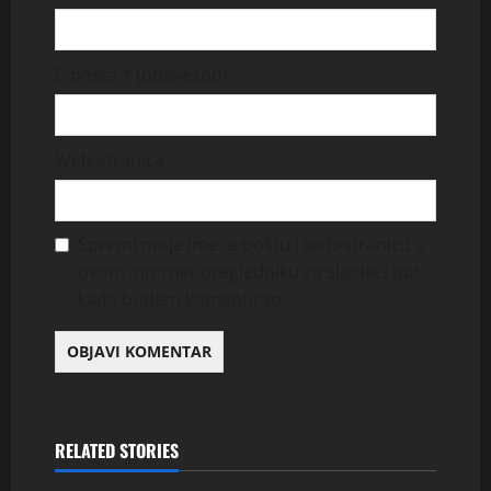
E-pošta
* (obavezno)
Web-stranica
Spremi moje ime, e-poštu i web-stranicu u
ovom internet pregledniku za sljedeći put
kada budem komentirao.
RELATED STORIES