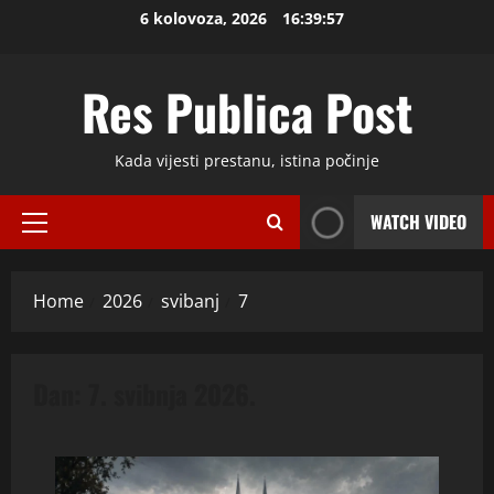
Skip
6 kolovoza, 2026
16:39:57
to
content
Res Publica Post
Kada vijesti prestanu, istina počinje
WATCH VIDEO
Primary
Menu
Home
2026
svibanj
7
Dan:
7. svibnja 2026.