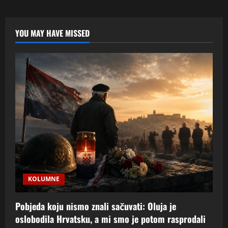
8.
svibnja
1945.:
kada
se
YOU MAY HAVE MISSED
iza
riječi
“oslobođenje”
pojave
masovne
grobnice
KOLUMNE
Pobjeda koju nismo znali sačuvati: Oluja je
oslobodila Hrvatsku, a mi smo je potom rasprodali