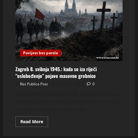
Povijest bez parola
Zagreb 8. svibnja 1945.: kada se iza riječi
“oslobođenje” pojave masovne grobnice
Res Publica Post
7 svibnja, 2026
0
Oslobođenje Zagreba 1945. desetljećima se u
javnom prostoru prikazivalo kao moralno čist
i neupitan povijesni datum. No...
Read
Read More
more
about
Zagreb