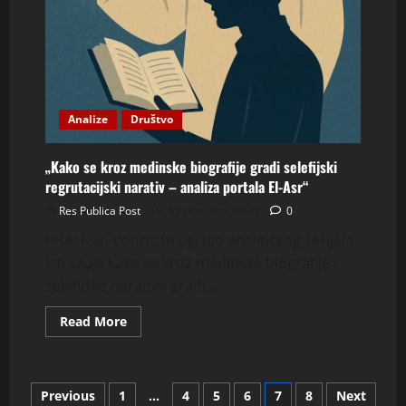
Analize
Društvo
„Kako se kroz medinske biografije gradi selefijski
regrutacijski narativ – analiza portala El-Asr“
Res Publica Post
13 prosinca, 2025
0
Piše: Ivan Vohrić Drugi dio analitičkog serijala
istražuje kako se kroz medinske biografije i
selefijske narative gradi...
Read
Read More
more
about
„Kako
se
kroz
Brojevi
Previous
1
…
4
5
6
7
8
Next
medinske