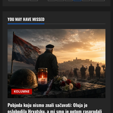
biografije
gradi
stranica
selefijski
regrutacijski
narativ
objava
YOU MAY HAVE MISSED
–
analiza
portala
El-
Asr“
KOLUMNE
Pobjeda koju nismo znali sačuvati: Oluja je
oslobodila Hrvatsku, a mi smo je potom rasprodali