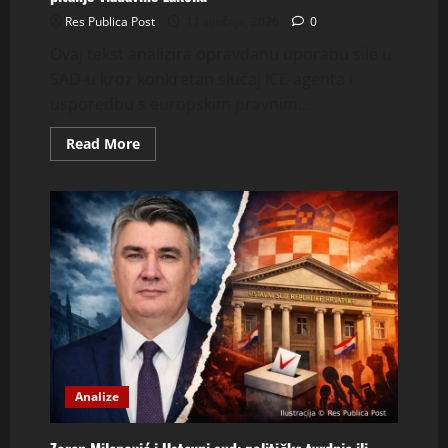
Res Publica Post
11 siječnja, 2026
0
Ovaj tekst analizira opravdanu uporabu sile u
SAD-u kroz konkretan slučaj ICE-agenta i
usporedbu s europskim pravnim...
Read
Read More
more
about
Kada
emocije
zamijene
razum:
slučaj
ICE-
agenta
i
pitanje
vladavine
zakona
Analize