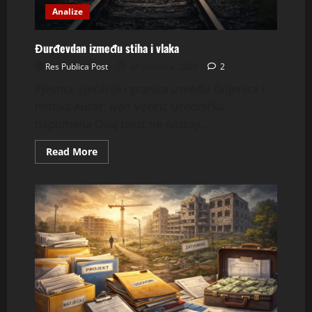
Analize
Đurđevdan između stiha i vlaka
Res Publica Post
24 prosinca, 2025
2
Pjesma, sjećanje i granica između činjenica i
mitova Autor: Ivan Vohrić Urednička
napomena Ovaj tekst ne nastoji...
Read
Read More
more
about
Đurđevdan
između
stiha
i
vlaka