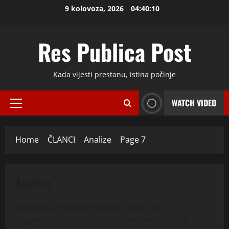
Skip
9 kolovoza, 2026
04:40:11
to
content
Res Publica Post
Kada vijesti prestanu, istina počinje
WATCH VIDEO
Primary
Menu
Home
ČLANCI
Analize
Page 7
Analize
Kategorija
“Analize”
donosi dubinske,
argumentirane i dokumentirane tekstove koji