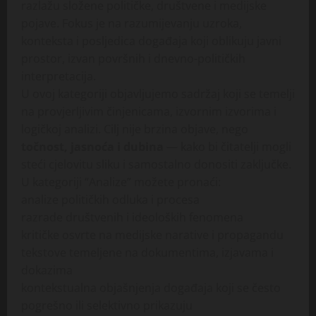
razlažu složene političke, društvene i medijske
pojave. Fokus je na razumijevanju uzroka,
konteksta i posljedica događaja koji oblikuju javni
prostor, izvan površnih i dnevno-političkih
interpretacija.
U ovoj kategoriji objavljujemo sadržaj koji se temelji
na provjerljivim činjenicama, izvornim izvorima i
logičkoj analizi. Cilj nije brzina objave, nego
točnost, jasnoća i dubina
— kako bi čitatelji mogli
steći cjelovitu sliku i samostalno donositi zaključke.
U kategoriji “Analize” možete pronaći:
analize političkih odluka i procesa
razrade društvenih i ideoloških fenomena
kritičke osvrte na medijske narative i propagandu
tekstove temeljene na dokumentima, izjavama i
dokazima
kontekstualna objašnjenja događaja koji se često
pogrešno ili selektivno prikazuju