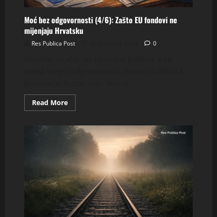
Moć bez odgovornosti (4/6): Zašto EU fondovi ne
mijenjaju Hrvatsku
Res Publica Post
26 prosinca, 2025
0
Fondovi su alat, ne razvojna politika. Kad
nema vizije i odgovornosti, novac stabilizira
postojeće. Autor: Ivan Vohrić...
Read
Read More
more
about
Moć
bez
odgovornosti
(4/6):
Zašto
EU
fondovi
ne
mijenjaju
Hrvatsku