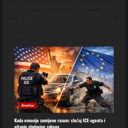
Kategorija “Analize” namijenjena je čitateljima koji
traže
ozbiljan, argumentiran i odgovoran
pristup
, oslobođen senzacionalizma i manipulacije,
s ciljem razumijevanja stvarnosti, a ne nametanja
gotovih stavova.
Analize
Kada emocije zamijene razum: slučaj ICE-agenta i
pitanje vladavine zakona