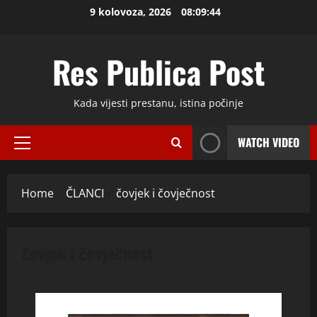
Skip
9 kolovoza, 2026
08:09:44
to
content
Res Publica Post
Kada vijesti prestanu, istina počinje
WATCH VIDEO
Primary
Menu
Home
ČLANCI
čovjek i čovječnost
čovjek i čovječnost