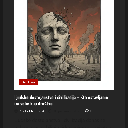
Društvo
Ljudsko dostojanstvo i civilizacija – što ostavljamo
iza sebe kao društvo
Res Publica Post
16 prosinca, 2025
0
Ljudsko dostojanstvo i civilizacija danas se
nalaze pred ozbiljnim iskušenjem – u svijetu u