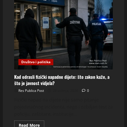
Društvo i politika
Kad odrasli fizički napadne dijete: što zakon kaže, a
što je javnost vidjela?
Res Publica Post
28 svibnja, 2026
0
Fizički napad na dijete nije samo pitanje
pojedinačnog incidenta, nego i ozbiljan test za
policiju, zaštitare, institucije...
Read
Read More