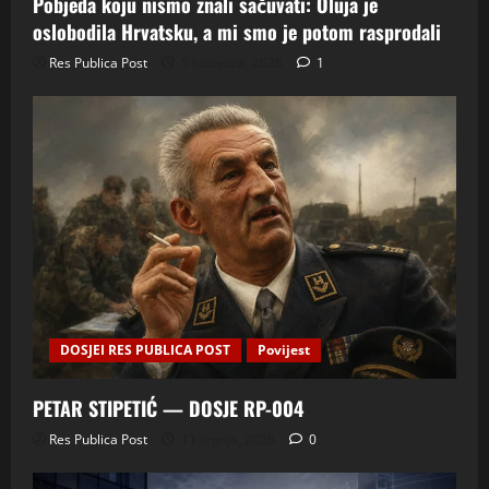
Pobjeda koju nismo znali sačuvati: Oluja je
oslobodila Hrvatsku, a mi smo je potom rasprodali
Res Publica Post
5 kolovoza, 2026
1
DOSJEI RES PUBLICA POST
Povijest
PETAR STIPETIĆ — DOSJE RP-004
Res Publica Post
11 srpnja, 2026
0