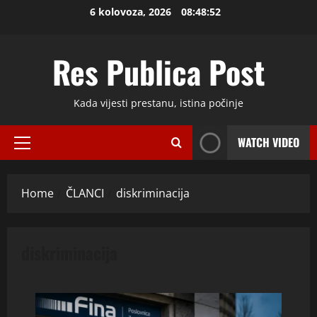
Skip
6 kolovoza, 2026
08:48:52
to
content
Res Publica Post
Kada vijesti prestanu, istina počinje
WATCH VIDEO
Primary
Menu
Home
ČLANCI
diskriminacija
diskriminacija