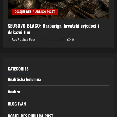
DOSJEI RES PUBLICA POST
SEUSOVO BLAGO: Barbariga, hrvatski svjedoci i
dokazni tim
Res Publica Post
4 srpnja, 2026
0
CATEGORIES
Analitička kolumna
Analize
BLOG IVAN
DOSJEI RES PUBLICA POST