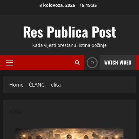
Skip
8 kolovoza, 2026
15:19:35
to
content
Res Publica Post
Kada vijesti prestanu, istina počinje
WATCH VIDEO
Primary
Menu
Home
ČLANCI
elita
elita