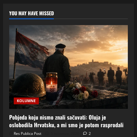
(6/6):
Iluzija
izbora
YOU MAY HAVE MISSED
KOLUMNE
Pobjeda koju nismo znali sačuvati: Oluja je
oslobodila Hrvatsku, a mi smo je potom rasprodali
Res Publica Post
5 kolovoza, 2026
2