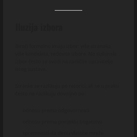
Iluzija izbora
Birači formalno imaju izbor: više stranaka,
više kandidata, redovite izbore. No suštinski
izbor često se svodi na različite upravitelje
istog sustava.
Stranke se razlikuju po retorici, ali se u praksi
često ne razlikuju dovoljno po:
odnosu prema odgovornosti
odnosu prema porijeklu bogatstva
spremnosti da dirnu vlastite mreže