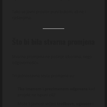
Tako se javni prostor puni bukom, ali ne i
rješenjima.
Što bi bila stvarna promjena
Stvarna promjena ne počinje izborima, nego
odgovornošću.
Tri jednostavna testa promjene su:
Tko imenom i prezimenom odgovara
kad
projekt ne ispuni cilj?
Može li javnost vidjeti
troškove, ugovore i