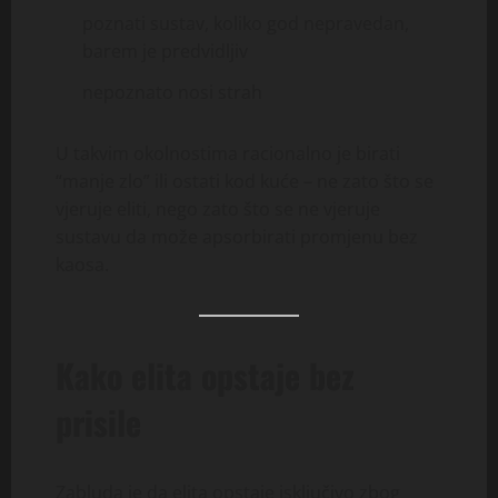
poznati sustav, koliko god nepravedan,
barem je predvidljiv
nepoznato nosi strah
U takvim okolnostima racionalno je birati
“manje zlo” ili ostati kod kuće – ne zato što se
vjeruje eliti, nego zato što se ne vjeruje
sustavu da može apsorbirati promjenu bez
kaosa.
Kako elita opstaje bez
prisile
Zabluda je da elita opstaje isključivo zbog