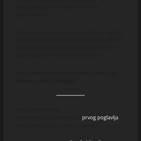
istog problema: odvajanja moći od
odgovornosti.
Bez ponovnog spajanja ta dva pojma, nijedna
nova generacija političara, nijedan novi fond i
nijedan novi izbor neće donijeti ono što se
stalno obećava – stvarnu promjenu.
A kad promjena postane samo obećanje,
sustav uvijek pobjeđuje.
Kraj serijala (6/6).
Ako ste tek došli, krenite od
prvog poglavlja
–
ovo je jedna priča u šest nastavaka.