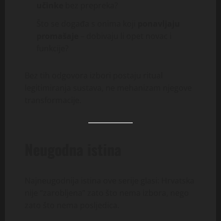
učinke
bez prepreka?
Što se događa s onima koji
ponavljaju
promašaje
– dobivaju li opet novac i
funkcije?
Bez tih odgovora izbori postaju ritual
legitimiranja sustava, ne mehanizam njegove
transformacije.
Neugodna istina
Najneugodnija istina ove serije glasi: Hrvatska
nije “zarobljena” zato što nema izbora, nego
zato što nema posljedica.