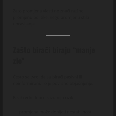
Zato promjena vlasti ne znači nužno
promjenu politike, nego promjenu stila
upravljanja.
Zašto birači biraju “manje
zlo”
Često se tvrdi da su birači pasivni ili
neinformirani. To je površno objašnjenje.
Birači vrlo dobro razumiju rizik:
promjena može donijeti nestabilnost