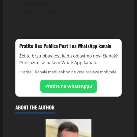
je moguća u
svakom trenutku.
.
Pratite Res Publica Post i na WhatsApp kanalu
Želite brzu obavijest kada objavimo novi članak?
Pridružite se našem WhatsApp kanalu.
Pratitelji kanala međusobno ne vide brojeve mobitela.
Pratite na WhatsAppu
ABOUT THE AUTHOR