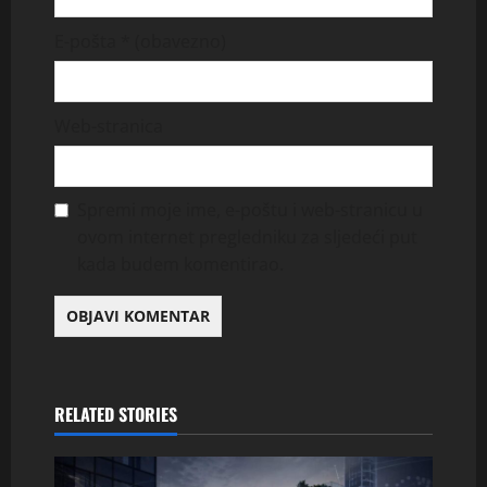
E-pošta
* (obavezno)
Web-stranica
Spremi moje ime, e-poštu i web-stranicu u
ovom internet pregledniku za sljedeći put
kada budem komentirao.
RELATED STORIES