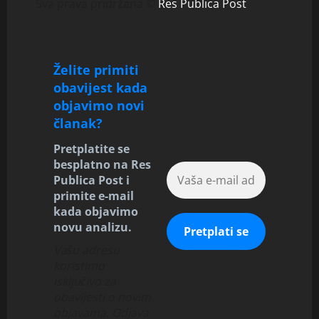
Sva prava pridržana ©
Res Publica Post
Želite primiti
obavijest kada
objavimo novi
članak?
Pretplatite se
besplatno na Res
Publica Post i
primite e-mail
kada objavimo
novu analizu.
Vašu adresu
koristimo
isključivo za
obavijesti o novim
objavama. Odjava