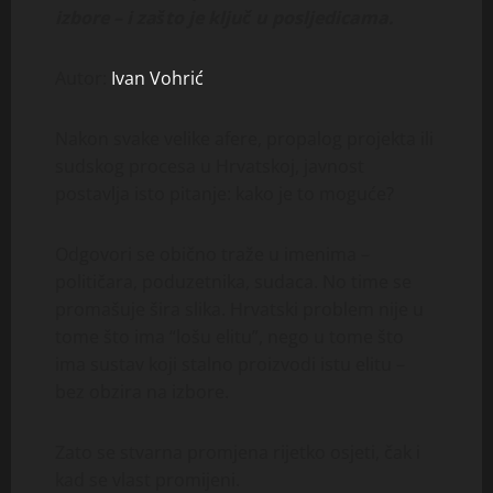
izbore – i zašto je ključ u posljedicama.
Autor:
Ivan Vohrić
Nakon svake velike afere, propalog projekta ili
sudskog procesa u Hrvatskoj, javnost
postavlja isto pitanje: kako je to moguće?
Odgovori se obično traže u imenima –
političara, poduzetnika, sudaca. No time se
promašuje šira slika. Hrvatski problem nije u
tome što ima “lošu elitu”, nego u tome što
ima sustav koji stalno proizvodi istu elitu –
bez obzira na izbore.
Zato se stvarna promjena rijetko osjeti, čak i
kad se vlast promijeni.