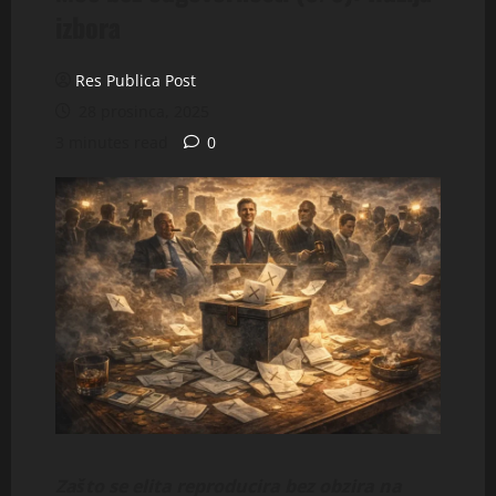
izbora
Res Publica Post
28 prosinca, 2025
3 minutes read
0
Zašto se elita reproducira bez obzira na