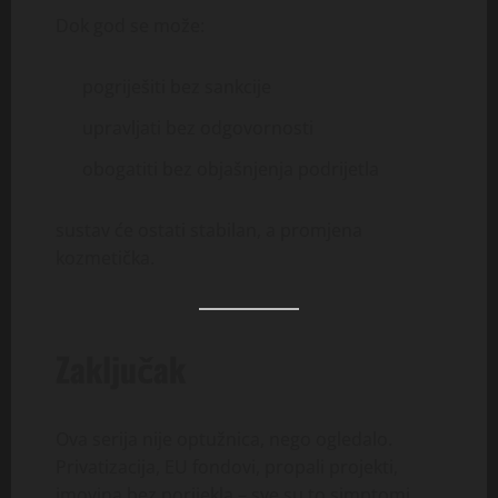
Dok god se može:
pogriješiti bez sankcije
upravljati bez odgovornosti
obogatiti bez objašnjenja podrijetla
sustav će ostati stabilan, a promjena
kozmetička.
Zaključak
Ova serija nije optužnica, nego ogledalo.
Privatizacija, EU fondovi, propali projekti,
imovina bez porijekla – sve su to simptomi