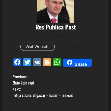
Res Publica Post
Administrator
Visit Website
View All Posts
Facebook
Twitter
VK
Blogger
WhatsApp
Share
P
Previous:
Zlato koje vapi
o
Next:
Petlja straha: događaj – kadar – reakcija
s
t