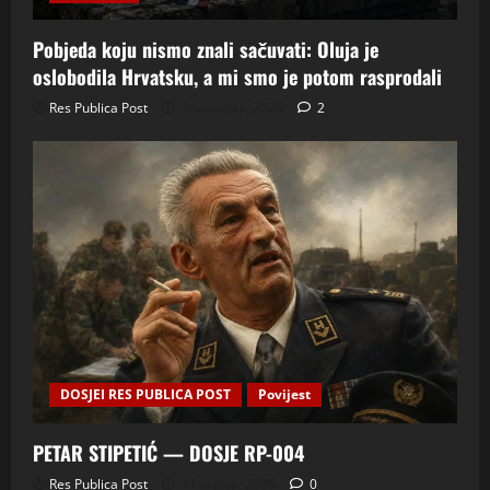
Pobjeda koju nismo znali sačuvati: Oluja je
oslobodila Hrvatsku, a mi smo je potom rasprodali
Res Publica Post
5 kolovoza, 2026
2
DOSJEI RES PUBLICA POST
Povijest
PETAR STIPETIĆ — DOSJE RP-004
Res Publica Post
11 srpnja, 2026
0