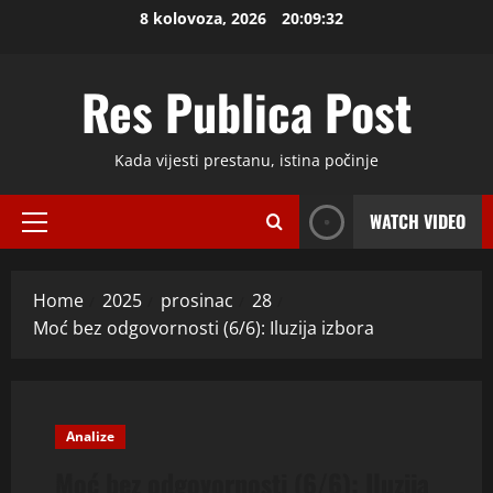
Skip
8 kolovoza, 2026
20:09:33
to
content
Res Publica Post
Kada vijesti prestanu, istina počinje
WATCH VIDEO
Primary
Menu
Home
2025
prosinac
28
Moć bez odgovornosti (6/6): Iluzija izbora
Analize
Moć bez odgovornosti (6/6): Iluzija