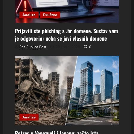
Analize
Društvo
Prijavili ste phishing s .hr domene. Sustav vam
je odgovorio: neka se javi vlasnik domene
Res Publica Post
29 lipnja, 2026
0
Analize
Potres u Venezueli i Japanu: zašto ista