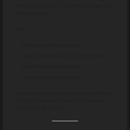
manipulacije ili sile. U stvarnosti opstaje zbog
prilagodljivosti.
Elita:
prihvaća pravila kad mora
mijenja retoriku kad se promijeni klima
povlači se kad je pritisak jak
vraća se kad pritisak oslabi
To stvara dojam promjene, iako se struktura
ne mijenja. Sustav dobiva privid dinamike, a
zapravo ostaje stabilan.