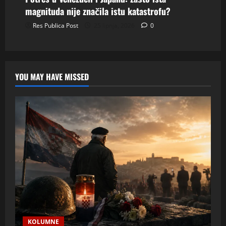
magnituda nije značila istu katastrofu?
Res Publica Post
25 lipnja, 2026
0
YOU MAY HAVE MISSED
KOLUMNE