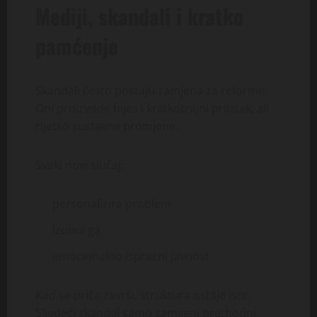
Mediji, skandali i kratko
pamćenje
Skandali često postaju zamjena za reforme.
Oni proizvode bijes i kratkotrajni pritisak, ali
rijetko sustavne promjene.
Svaki novi slučaj:
personalizira problem
izolira ga
emocionalno isprazni javnost
Kad se priča završi, struktura ostaje ista.
Sljedeći skandal samo zamijeni prethodni.