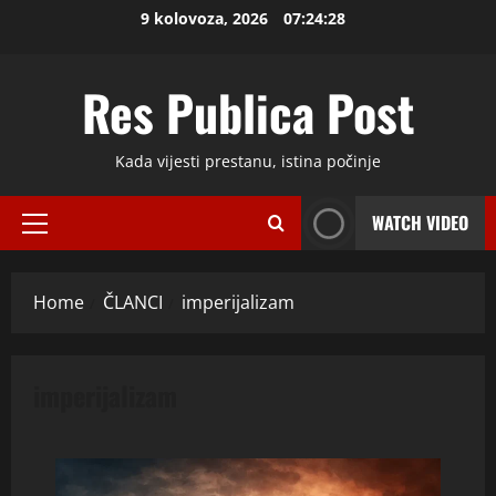
Skip
9 kolovoza, 2026
07:24:29
to
content
Res Publica Post
Kada vijesti prestanu, istina počinje
WATCH VIDEO
Primary
Menu
Home
ČLANCI
imperijalizam
imperijalizam