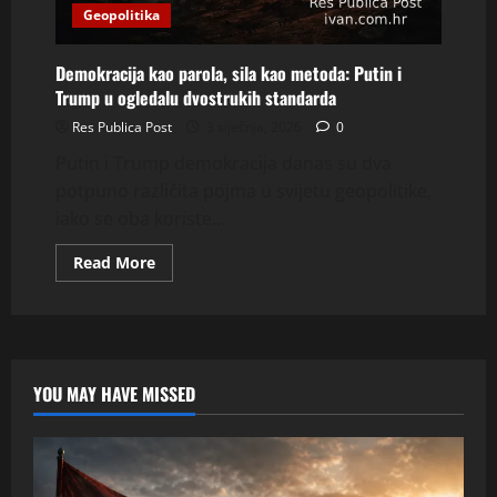
Geopolitika
Demokracija kao parola, sila kao metoda: Putin i
Trump u ogledalu dvostrukih standarda
Res Publica Post
3 siječnja, 2026
0
Putin i Trump demokracija danas su dva
potpuno različita pojma u svijetu geopolitike,
iako se oba koriste...
Read
Read More
more
about
Demokracija
kao
parola,
sila
kao
metoda:
YOU MAY HAVE MISSED
Putin
i
Trump
u
ogledalu
dvostrukih
standarda