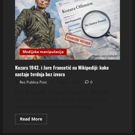
Medijska manipulacija
Kozara 1942. i Jure Francetić na Wikipediji: kako
nastaje tvrdnja bez izvora
Res Publica Post
7 veljače, 2026
0
Jure Francetić Kozara Wikipedija i fusnote:
mrtvi i nerelevantni linkovi Jure Francetić
Kozara Wikipedija, na internetu se...
Read
Read More
more
about
Kozara