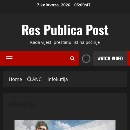
Skip
7 kolovoza, 2026
05:09:47
to
content
Res Publica Post
Kada vijesti prestanu, istina počinje
WATCH VIDEO
Primary
Menu
Home
ČLANCI
infokutija
infokutija