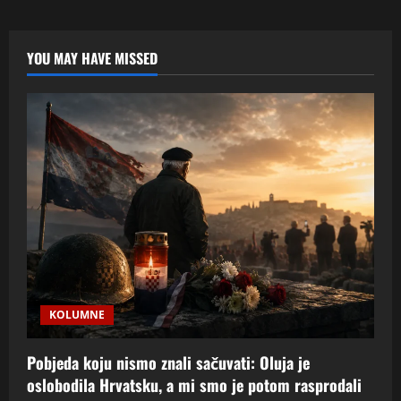
1942.
i
Jure
Francetić
na
YOU MAY HAVE MISSED
Wikipediji:
kako
nastaje
tvrdnja
bez
izvora
KOLUMNE
Pobjeda koju nismo znali sačuvati: Oluja je
oslobodila Hrvatsku, a mi smo je potom rasprodali