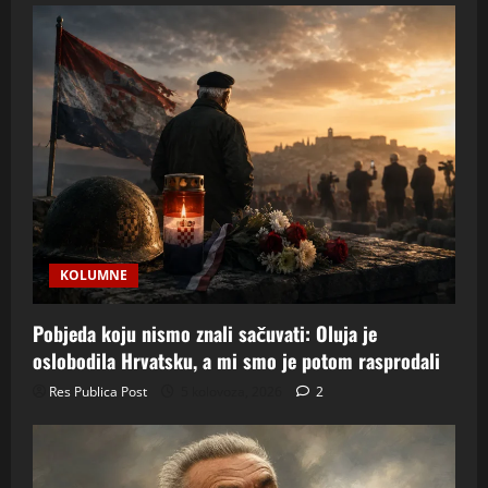
Europi,
NATO-
u
i
nama
KOLUMNE
Pobjeda koju nismo znali sačuvati: Oluja je
oslobodila Hrvatsku, a mi smo je potom rasprodali
Res Publica Post
5 kolovoza, 2026
2