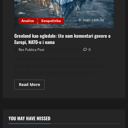
Analize
Geopolitika
Grenland kao ogledalo: što nam komentari govore o
Europi, NATO-u i nama
Res Publica Post
18 siječnja, 2026
0
Grenland kao ogledalo: zašto rasprava
postaje navijanje Kad sam objavio analizu o
Grenlandu, očekivao sam raspravu o...
Read
Read More
more
about
Grenland
kao
ogledalo:
što
nam
komentari
YOU MAY HAVE MISSED
govore
o