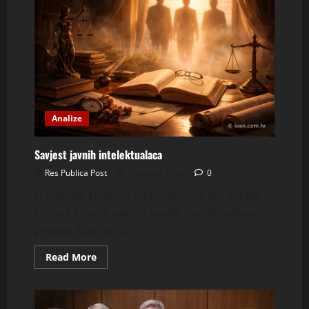
Analize
Savjest javnih intelektualaca
Res Publica Post
5 veljače, 2026
0
O ljudskoj slabosti, istini i onome što ostaje
iza nas Pitanje savjest javnih intelektualaca
postaje ključno u...
Read
Read More
more
about
Savjest
javnih
intelektualaca