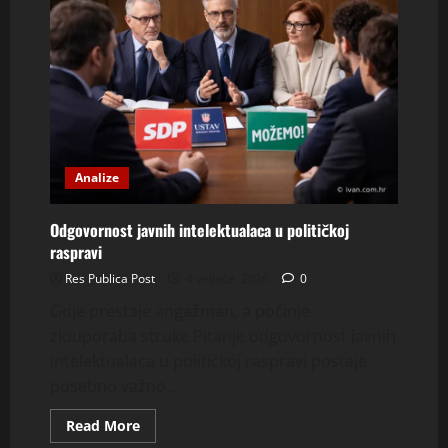
Analize
Odgovornost javnih intelektualaca u političkoj
raspravi
Res Publica Post
4 veljače, 2026
0
Gdje prestaje angažman, a počinje
zlouporaba struke Pitanje odgovornost javnih
intelektualaca u političkoj raspravi postaje
posebno važno...
Read
Read More
more