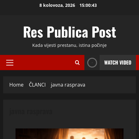
Skip
8 kolovoza, 2026
15:00:43
to
content
Res Publica Post
Kada vijesti prestanu, istina počinje
WATCH VIDEO
Primary
Menu
Home
ČLANCI
javna rasprava
javna rasprava