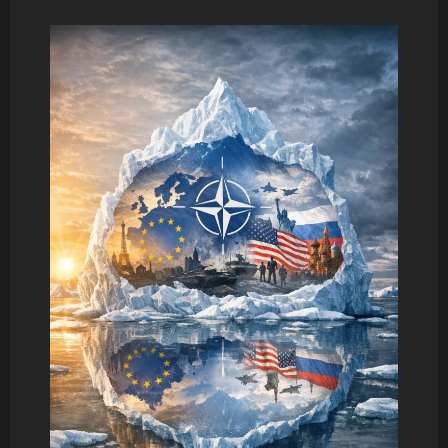
about
Odgovornost
javnih
intelektualaca
u
političkoj
raspravi