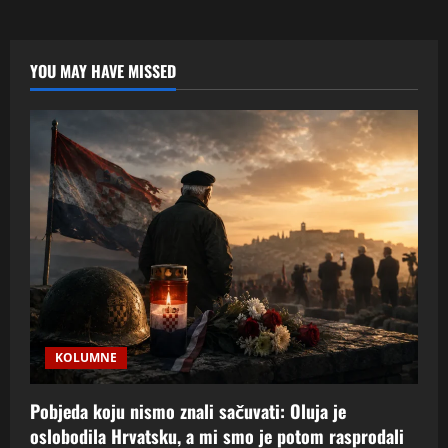
bez
odgovornosti
(3/6):
Razvoj
bez
YOU MAY HAVE MISSED
odgovornosti
KOLUMNE
Pobjeda koju nismo znali sačuvati: Oluja je
oslobodila Hrvatsku, a mi smo je potom rasprodali