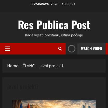
Skip
8 kolovoza, 2026
13:35:57
to
content
Res Publica Post
Kada vijesti prestanu, istina počinje
WATCH VIDEO
Primary
Menu
Home
ČLANCI
javni projekti
javni projekti