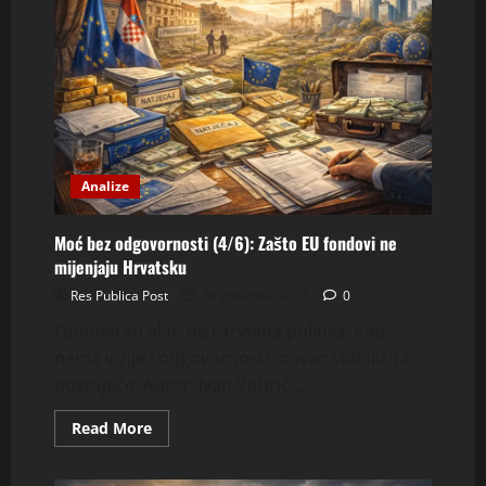
Analize
Moć bez odgovornosti (4/6): Zašto EU fondovi ne
mijenjaju Hrvatsku
Res Publica Post
26 prosinca, 2025
0
Fondovi su alat, ne razvojna politika. Kad
nema vizije i odgovornosti, novac stabilizira
postojeće. Autor: Ivan Vohrić...
Read
Read More
more
about
Moć