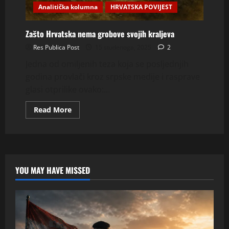
Analitička kolumna
HRVATSKA POVIJEST
Zašto Hrvatska nema grobove svojih kraljeva
Res Publica Post
15 studenoga, 2025
2
Jedna od omiljenih teza koja se posljednjih
godina provlači kroz srpske medije i rasprave
glasi otprilike ovako:...
Read
Read More
more
about
Zašto
Hrvatska
nema
grobove
svojih
kraljeva
YOU MAY HAVE MISSED