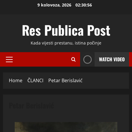
Skip
9 kolovoza, 2026
02:30:57
to
content
Res Publica Post
Kada vijesti prestanu, istina počinje
WATCH VIDEO
Primary
Menu
Home
ČLANCI
Petar Berislavić
Petar Berislavić