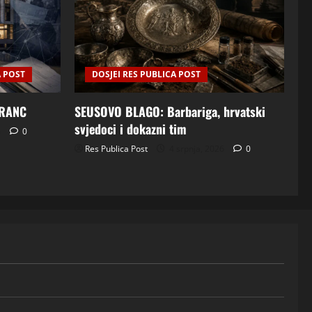
A POST
DOSJEI RES PUBLICA POST
FRANC
SEUSOVO BLAGO: Barbariga, hrvatski
svjedoci i dokazni tim
6
0
Res Publica Post
4 srpnja, 2026
0