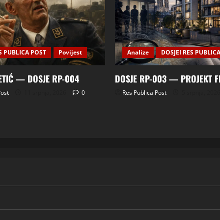
S PUBLICA POST
Povijest
Analize
DOSJEI RES PUBLIC
ETIĆ — DOSJE RP-004
DOSJE RP-003 — PROJEKT 
Post
11 srpnja, 2026
0
Res Publica Post
5 srpnja, 202