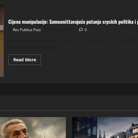
Cijena manipulacije: Samouništavajuća putanja srpskih politika i
Res Publica Post
23 lipnja, 2025
0
Povijest je svjedokom brojnih primjera kada su političke
nesagledivih tragedija...
Read
Read More
more
about
Cijena
manipulacije:
Samouništavajuća
putanja
srpskih
politika
i
patnja
naroda