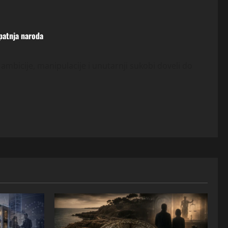
 patnja naroda
 ambicije, manipulacije i unutarnji sukobi doveli do