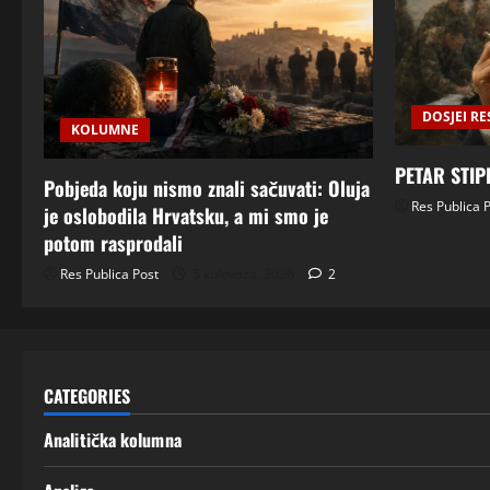
DOSJEI RE
KOLUMNE
PETAR STIP
Pobjeda koju nismo znali sačuvati: Oluja
Res Publica 
je oslobodila Hrvatsku, a mi smo je
potom rasprodali
Res Publica Post
5 kolovoza, 2026
2
CATEGORIES
Analitička kolumna