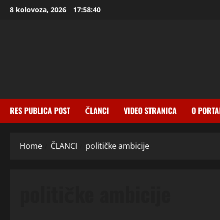
Skip
8 kolovoza, 2026
17:58:40
to
content
RES PUBLICA POST
ČLANCI
VIDEO STRANICA
O PORTA
Home
ČLANCI
političke ambicije
političke ambicije