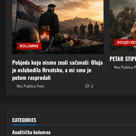
DOSJEI RE
KOLUMNE
PETAR STIP
Pobjeda koju nismo znali sačuvati: Oluja
Res Publica 
je oslobodila Hrvatsku, a mi smo je
potom rasprodali
Res Publica Post
5 kolovoza, 2026
2
CATEGORIES
Analitička kolumna