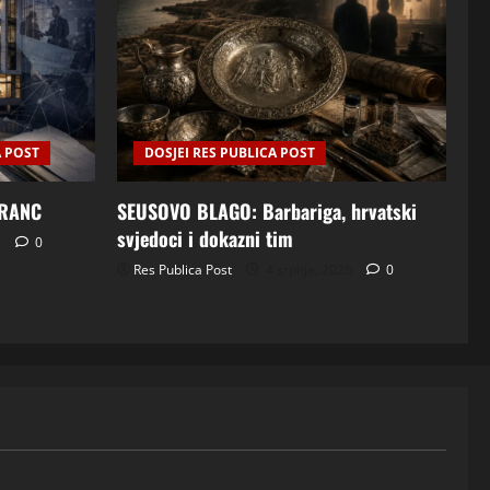
A POST
DOSJEI RES PUBLICA POST
FRANC
SEUSOVO BLAGO: Barbariga, hrvatski
svjedoci i dokazni tim
6
0
Res Publica Post
4 srpnja, 2026
0