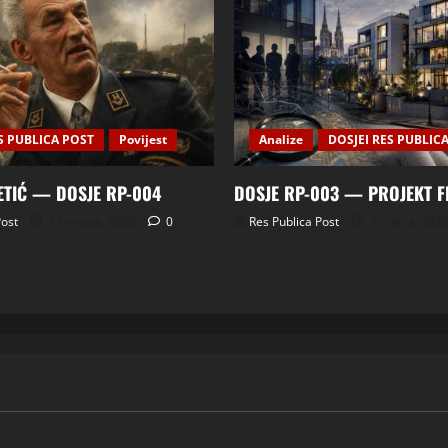
S PUBLICA POST
Povijest
Analize
DOSJEI RES PUBLIC
ETIĆ — DOSJE RP-004
DOSJE RP-003 — PROJEKT 
Post
11 srpnja, 2026
0
Res Publica Post
5 srpnja, 202