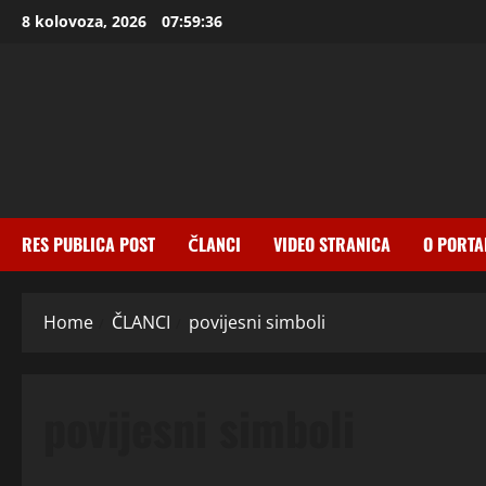
Skip
8 kolovoza, 2026
07:59:37
to
content
RES PUBLICA POST
ČLANCI
VIDEO STRANICA
O PORTA
Home
ČLANCI
povijesni simboli
povijesni simboli