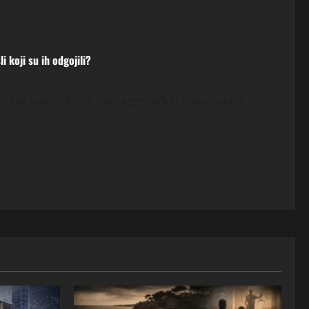
i koji su ih odgojili?
sprave nakon što je dio zagrebačkih maturanata