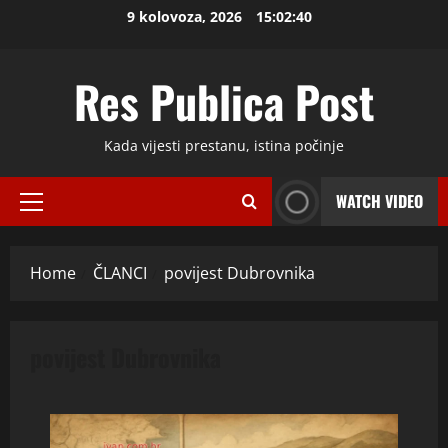
Skip
9 kolovoza, 2026
15:02:40
to
content
Res Publica Post
Kada vijesti prestanu, istina počinje
WATCH VIDEO
Primary
Menu
Home
ČLANCI
povijest Dubrovnika
povijest Dubrovnika