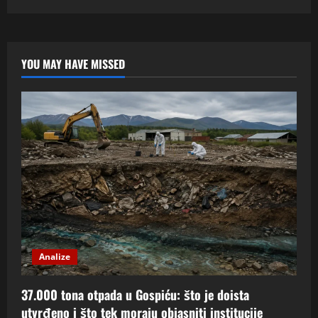
Mit
o
“srpskom
Dubrovniku”:
Povijest,
identitet
YOU MAY HAVE MISSED
i
propaganda
u
digitalnom
dobu
Analize
37.000 tona otpada u Gospiću: što je doista
utvrđeno i što tek moraju objasniti institucije