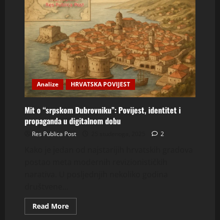
Analize
HRVATSKA POVIJEST
Mit o “srpskom Dubrovniku”: Povijest, identitet i
propaganda u digitalnom dobu
Res Publica Post
25 studenoga, 2025
2
Kako je jedan od najstarijih hrvatskih gradova
postao meta modernih revizionističkih
narativa. U posljednjih nekoliko godina
društvene...
Read
Read More
more
about