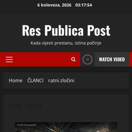
Skip
6 kolovoza, 2026
03:17:55
to
content
Res Publica Post
Kada vijesti prestanu, istina počinje
WATCH VIDEO
Primary
Menu
Home
ČLANCI
ratni zločini
ratni zločini