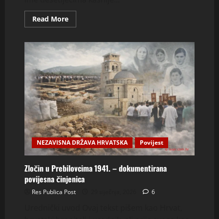
Read
Read More
more
about
Miroslav
Filipović-
Majstorović:
kako
je
jedan
svećenik
postao
simbol
zločina
NEZAVISNA DRŽAVA HRVATSKA
Povijest
Zločin u Prebilovcima 1941. – dokumentirana
povijesna činjenica
Res Publica Post
29 siječnja, 2026
6
Urednički uvod Ovaj tekst pišem kao Hrvat,