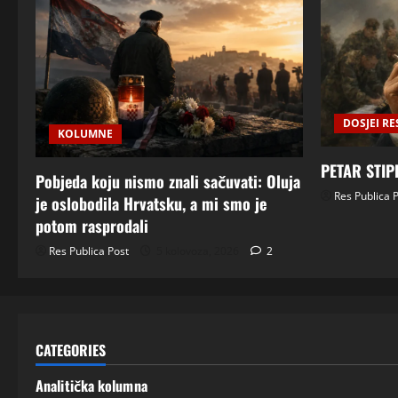
DOSJEI RE
KOLUMNE
PETAR STIP
Pobjeda koju nismo znali sačuvati: Oluja
Res Publica 
je oslobodila Hrvatsku, a mi smo je
potom rasprodali
Res Publica Post
5 kolovoza, 2026
2
CATEGORIES
Analitička kolumna