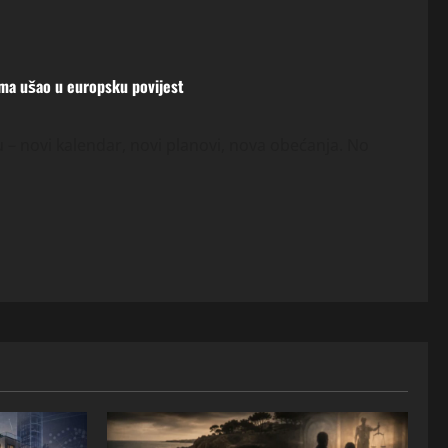
tima ušao u europsku povijest
 – novi kalendar, novi planovi, nova obećanja. No