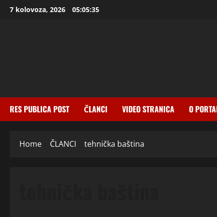
Skip
7 kolovoza, 2026
05:05:35
to
content
RES PUBLICA POST
ČLANCI
VIDEO STRANICA
O PORTA
Home
ČLANCI
tehnička baština
tehnička baština