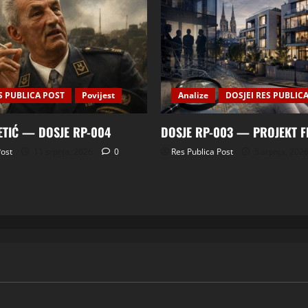
S PUBLICA POST
Povijest
Analize
DOSJEI RES PUBLIC
ETIĆ — DOSJE RP-004
DOSJE RP-003 — PROJEKT 
Post
11 srpnja, 2026
0
Res Publica Post
5 srpnja, 202