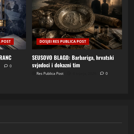
A POST
DOSJEI RES PUBLICA POST
FRANC
SEUSOVO BLAGO: Barbariga, hrvatski
svjedoci i dokazni tim
6
0
Res Publica Post
4 srpnja, 2026
0