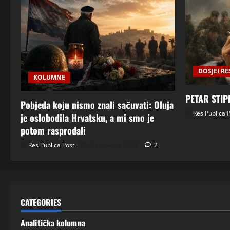
DOSJEI RE
KOLUMNE
PETAR STIP
Pobjeda koju nismo znali sačuvati: Oluja
Res Publica 
je oslobodila Hrvatsku, a mi smo je
potom rasprodali
Res Publica Post
5 kolovoza, 2026
2
CATEGORIES
Analitička kolumna