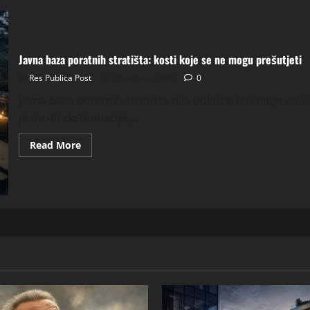
Javna baza poratnih stratišta: kosti koje se ne mogu prešutjeti
Res Publica Post
10 svibnja, 2026
0
Javna baza poratnih stratišta nije politički hir, nego civi
provodi ekshumacije,...
Read
Read More
more
about
Javna
baza
poratnih
stratišta:
kosti
koje
se
ne
mogu
prešutjeti