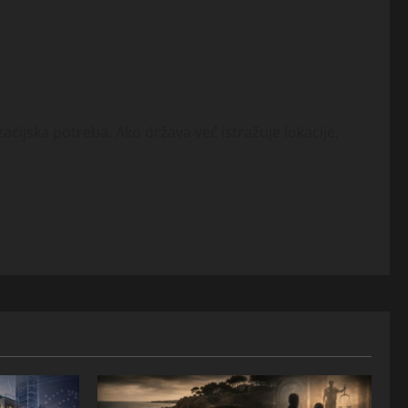
lizacijska potreba. Ako država već istražuje lokacije,