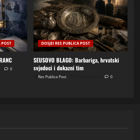
A POST
DOSJEI RES PUBLICA POST
FRANC
SEUSOVO BLAGO: Barbariga, hrvatski
svjedoci i dokazni tim
6
0
Res Publica Post
4 srpnja, 2026
0