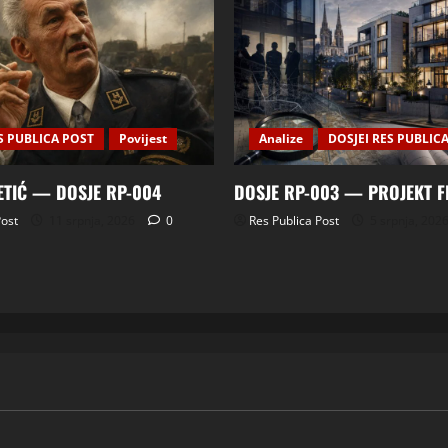
S PUBLICA POST
Povijest
Analize
DOSJEI RES PUBLIC
ETIĆ — DOSJE RP-004
DOSJE RP-003 — PROJEKT 
Post
11 srpnja, 2026
0
Res Publica Post
5 srpnja, 202