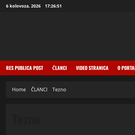
Skip
6 kolovoza, 2026
17:26:52
to
content
RES PUBLICA POST
ČLANCI
VIDEO STRANICA
O PORTA
Home
ČLANCI
Tezno
Tezno