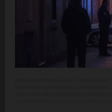
Prekid manifestacije „Dan srpske kulture“ u
kruže dvije suprotstavljene interpretacije:
spontanom činu nezadovoljstva vezanom uz
No prije donošenja zaključaka, potrebno je po