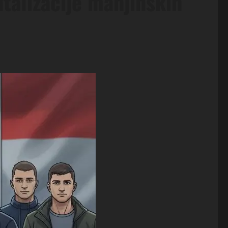
ntalizacije manjinskih