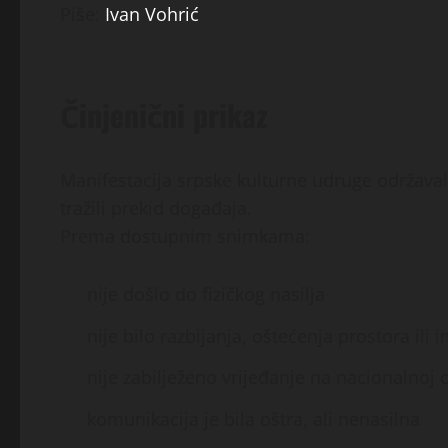
Piše:
Ivan Vohrić
Činjenični prikaz
Manifestacija srpske kulturne udruge održaval
tražili prekid događaja.
Prema dostupnim snimkama:
nije došlo do fizičkog nasilja
nije bilo razbijanja, oštećenja prostora ili 
nije zabilježeno vrijeđanje na nacionalnoj 
komunikacija je bila oštra, ali nenasilna