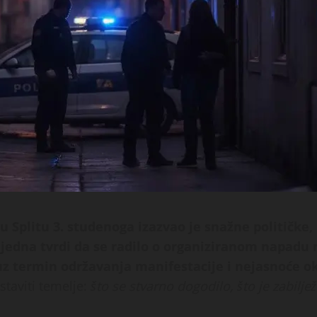
 Splitu 3. studenoga izazvao je snažne političke,
 jedna tvrdi da se radilo o organiziranom napadu 
 termin održavanja manifestacije i nejasnoće ok
staviti temelje:
što se stvarno dogodilo, što je zabiljež