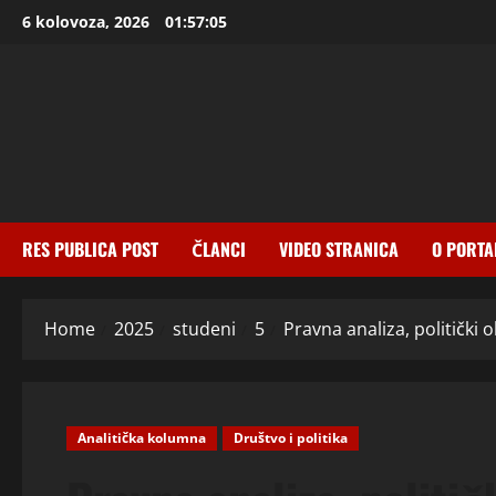
Skip
6 kolovoza, 2026
01:57:06
to
content
RES PUBLICA POST
ČLANCI
VIDEO STRANICA
O PORTA
Home
2025
studeni
5
Pravna analiza, politički 
Analitička kolumna
Društvo i politika