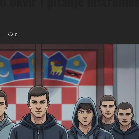
ki okvir i pitanje instrume
ad
0