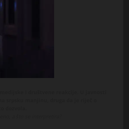
 medijske i društvene reakcije. U javnosti
na srpsku manjinu, druga da je riječ o
o dozvola.
eno, a što se interpretira?