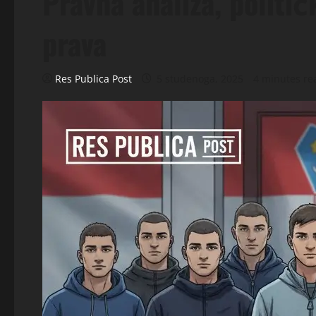
Pravna analiza, politič
prava
Res Publica Post
5 studenoga, 2025
4 minutes re