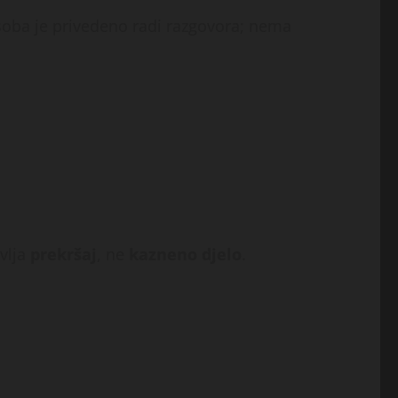
 osoba je privedeno radi razgovora; nema
vlja
prekršaj
, ne
kazneno djelo
.