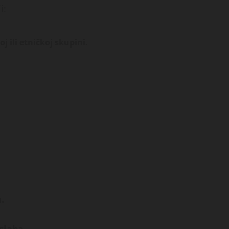
i:
 ili etničkoj skupini.
.