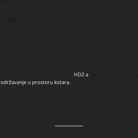
slaba
.
dozvolu
užbeno odobrenje kotara:
kotara Blatine Škrape iz redova
HDZ-a
, tvrdi da kulturna m
 održavanje u prostoru kotara.
 reakcije
— trebali su pozvati policiju.
n kaznenim djelom
.