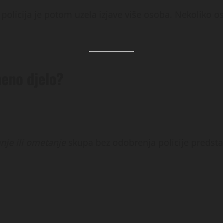
a policija je potom uzela izjave više osoba. Nekoliko
neno djelo?
nje ili ometanje
skupa bez odobrenja policije predsta