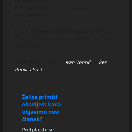
požaru/nesreći?
O: Pozvati hitne službe, usmjeriti ljude, udaljiti
se od opasnosti.
P: Je li dijeljenje snimki žrtava moralno?
O: Naglasite dostojanstvo, obitelj, sekundarnu
viktimizaciju.
Sva prava pridržana ©
Ivan Vohrić
, za
Res
Publica Post
Želite primiti
obavijest kada
objavimo novi
članak?
Pretplatite se