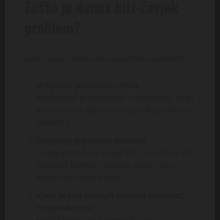
Zašto je danas biti čovjek
problem?
Zato što se stvorio novi poredak vrijednosti:
Vidljivost je postala vrlina.
Ne dobivaš priznanje jer si pomogao, nego
jer si snimio. Algoritam nagrađuje šok, ne
milosrđe.
Empatija je postala smetnja.
Empatija traži da se uprljaš, da riskiraš, da
prekineš komfor. Lakše je gledati kroz
ekran nego kroz savjest.
Vjera je kod mnogih postala identitet,
ne preobrazba.
Možeš imati križ u biografiji i tisuću