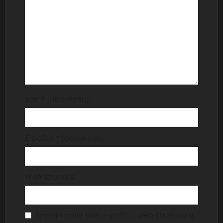
Ime
* (obavezno)
E-pošta
* (obavezno)
Web-stranica
Spremi moje ime, e-poštu i web-stranicu u