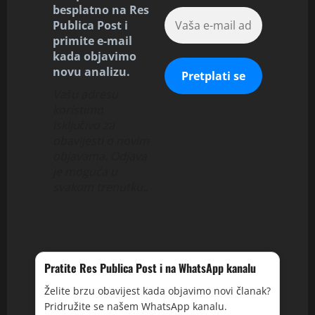
besplatno na Res
Publica Post i
primite e-mail
kada objavimo
novu analizu.
Vašu adresu
koristimo
isključivo za
obavijesti o novim
objavama. Odjava
je moguća u
svakom trenutku.
.
Pratite Res Publica Post i na WhatsApp kanalu
Želite brzu obavijest kada objavimo novi članak?
Pridružite se našem WhatsApp kanalu.