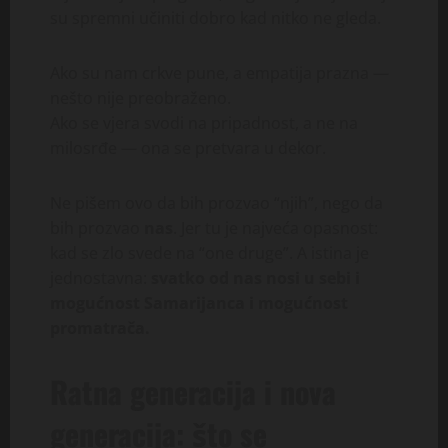
su spremni učiniti dobro kad nitko ne gleda.
Ako su nam crkve pune, a empatija prazna —
nešto nije preobraženo.
Ako se vjera svodi na pripadnost, a ne na
milosrđe — ona se pretvara u dekor.
Ne pišem ovo da bih prozvao “njih”, nego da
bih prozvao
nas
. Jer tu je najveća opasnost:
kad se zlo svede na “one druge”. A istina je
jednostavna:
svatko od nas nosi u sebi i
mogućnost Samarijanca i mogućnost
promatrača.
Ratna generacija i nova
generacija: što se