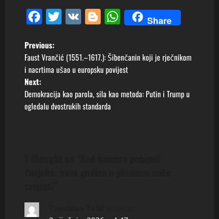
Facebook
Twitter
VK
Blogger
WhatsApp
Share
P
Previous:
Faust Vrančić (1551.–1617.): Šibenčanin koji je rječnikom
o
i nacrtima ušao u europsku povijest
Next:
s
Demokracija kao parola, sila kao metoda: Putin i Trump u
t
ogledalu dvostrukih standarda
n
a
1 thought on “
Kad kamera pobijedi
v
čovjeka: nova godina u plamenu naše
savjesti
”
i
g
Tomislav Talić
napisao: