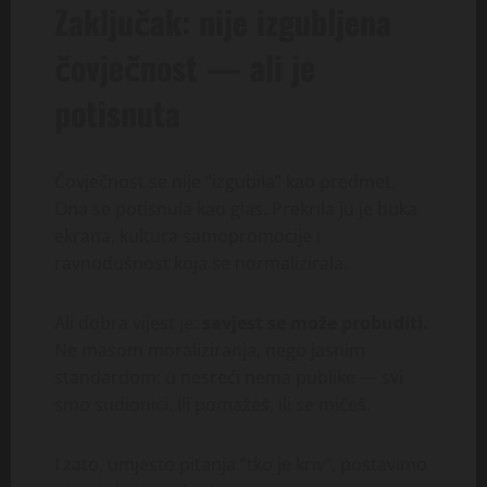
Zaključak: nije izgubljena
čovječnost — ali je
potisnuta
Čovječnost se nije “izgubila” kao predmet.
Ona se potisnula kao glas. Prekrila ju je buka
ekrana, kultura samopromocije i
ravnodušnost koja se normalizirala.
Ali dobra vijest je:
savjest se može probuditi.
Ne masom moraliziranja, nego jasnim
standardom: u nesreći nema publike — svi
smo sudionici. Ili pomažeš, ili se mičeš.
I zato, umjesto pitanja “tko je kriv”, postavimo