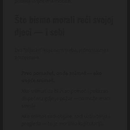
publika uvijek ima mobitel.
Što bismo morali reći svojoj
djeci — i sebi
Evo “pljuske” koja nam treba, jednostavne i
primjenjive:
Prvo pomažeš, onda snimaš — ako
uopće snimaš.
Ako snimaš da bi zvao pomoć i pokazao
dispečeru gdje je požar — to može imati
smisla.
Ako snimaš radi objave, radi uzbuđenja i
pregleda — to je moralna kapitulacija.