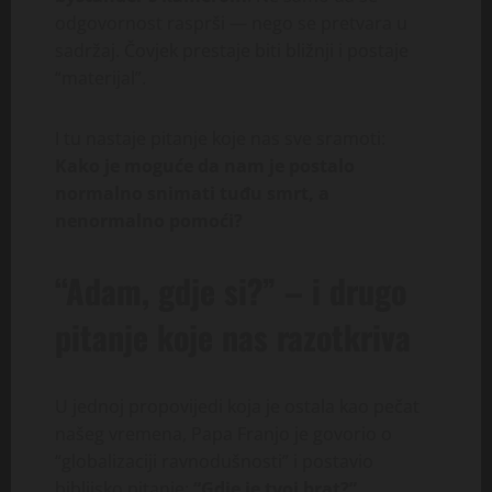
odgovornost rasprši — nego se pretvara u
sadržaj. Čovjek prestaje biti bližnji i postaje
“materijal”.
I tu nastaje pitanje koje nas sve sramoti:
Kako je moguće da nam je postalo
normalno snimati tuđu smrt, a
nenormalno pomoći?
“Adam, gdje si?” – i drugo
pitanje koje nas razotkriva
U jednoj propovijedi koja je ostala kao pečat
našeg vremena, Papa Franjo je govorio o
“globalizaciji ravnodušnosti” i postavio
biblijsko pitanje:
“Gdje je tvoj brat?”