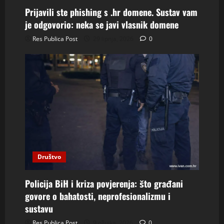
Prijavili ste phishing s .hr domene. Sustav vam
je odgovorio: neka se javi vlasnik domene
Res Publica Post
29 lipnja, 2026
0
Društvo
Policija BiH i kriza povjerenja: što građani
govore o bahatosti, neprofesionalizmu i
sustavu
Res Publica Post
9 ožujka, 2026
0