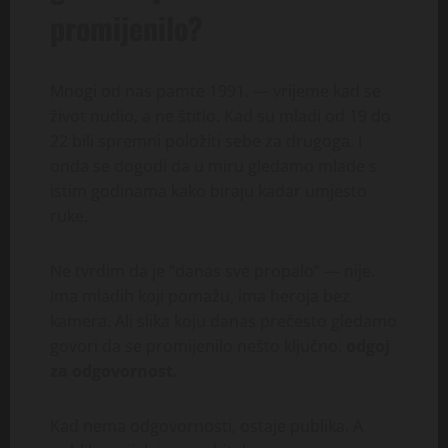
promijenilo?
Mnogi od nas pamte 1991. — vrijeme kad se
život nudio, a ne štitio. Kad su mladi od 19 do
22 bili spremni položiti sebe za drugoga. I
onda se dogodi da u miru gledamo mlade s
istim godinama kako biraju kadar umjesto
ruke.
Ne tvrdim da je “danas sve propalo” — nije.
Ima mladih koji pomažu, ima heroja bez
kamera. Ali slika koju danas prečesto gledamo
govori da se promijenilo nešto ključno:
odgoj
za odgovornost.
Kad nema odgovornosti, ostaje publika. A