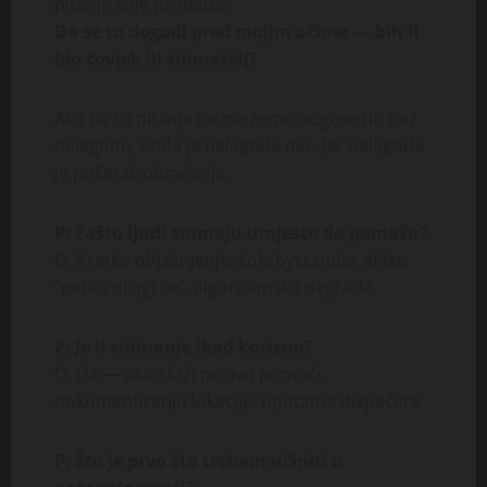
pitanje koje probada:
Da se to dogodi pred mojim očima — bih li
bio čovjek ili snimatelj?
Ako na to pitanje ne možemo odgovoriti bez
nelagode, onda je nelagoda dar. Jer nelagoda
je početak obraćenja.
P: Zašto ljudi snimaju umjesto da pomažu?
O: Kratko objašnjenje: šok, bystander efekt,
“netko drugi će”, algoritamska nagrada.
P: Je li snimanje ikad korisno?
O: Da — ako služi pozivu pomoći,
dokumentiranju lokacije, uputama dispečera.
P: Što je prvo što trebam učiniti u