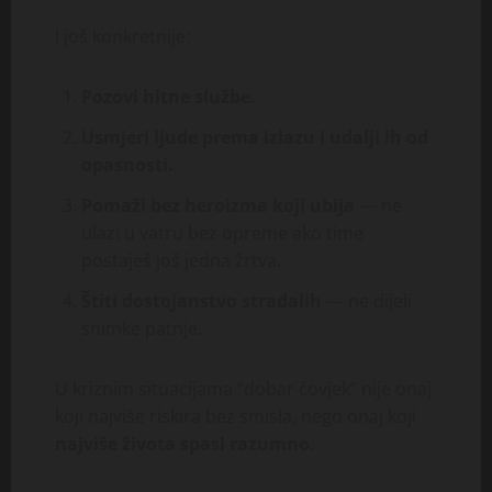
I još konkretnije:
Pozovi hitne službe.
Usmjeri ljude prema izlazu i udalji ih od
opasnosti.
Pomaži bez heroizma koji ubija
— ne
ulazi u vatru bez opreme ako time
postaješ još jedna žrtva.
Štiti dostojanstvo stradalih
— ne dijeli
snimke patnje.
U kriznim situacijama “dobar čovjek” nije onaj
koji najviše riskira bez smisla, nego onaj koji
najviše života spasi razumno
.