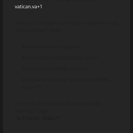
vatican.va+1
To je srž. U trenutku nesreće, moralni test nije
“što si objavio”, nego:
Jesi li nazvao hitne službe?
Jesi li usmjerio ljude prema izlazu?
Jesi li izvukao nekoga iz dima?
Jesi li barem viknuo: “Ostavite mobitele,
van svi!”?
A mi smo, čini se, izabrali treće pitanje,
najnižeg ranga:
“Je li kadar dobar?”