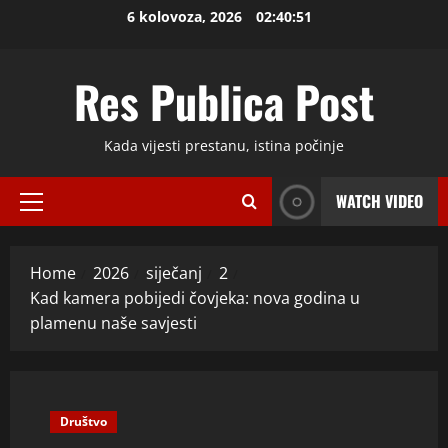
Skip
6 kolovoza, 2026
02:40:52
to
content
Res Publica Post
Kada vijesti prestanu, istina počinje
WATCH VIDEO
Primary
Menu
Home
2026
siječanj
2
Kad kamera pobijedi čovjeka: nova godina u
plamenu naše savjesti
Društvo