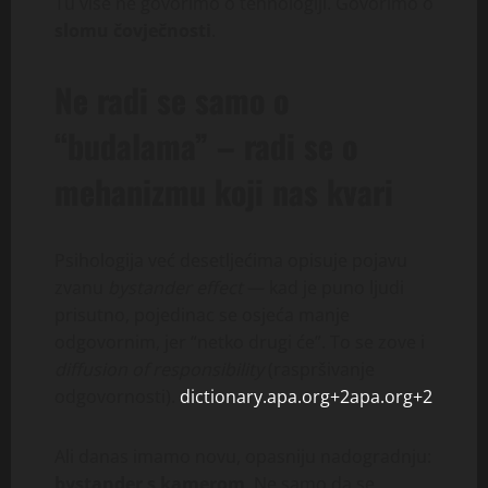
Tu više ne govorimo o tehnologiji. Govorimo o
slomu čovječnosti
.
Ne radi se samo o
“budalama” – radi se o
mehanizmu koji nas kvari
Psihologija već desetljećima opisuje pojavu
zvanu
bystander effect
— kad je puno ljudi
prisutno, pojedinac se osjeća manje
odgovornim, jer “netko drugi će”. To se zove i
diffusion of responsibility
(raspršivanje
odgovornosti).
dictionary.apa.org+2apa.org+2
Ali danas imamo novu, opasniju nadogradnju:
bystander s kamerom
. Ne samo da se