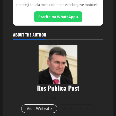
Pratitelji kanala međusobno ne vide brojeve mobitela.
Pratite na WhatsAppu
ABOUT THE AUTHOR
Res Publica Post
Administrator
Visit Website
View All Posts