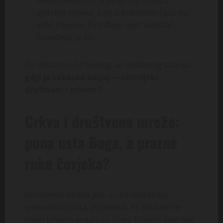
vjerskih objava, a da u kritičnom času ne
vidiš čovjeka. Evanđelje nije “sadržaj”.
Evanđelje je čin.
Tu dolazimo do bolnog, ali poštenog pitanja:
gdje je zakazao odgoj — obiteljski,
društveni i crkveni?
Crkva i društvene mreže:
puna usta Boga, a prazne
ruke čovjeka?
Društvene mreže jesu pune svećenika,
govornika, citata, prijenosa. Ali plod se ne
mjeri brojem pregleda, nego brojem ljudi koji