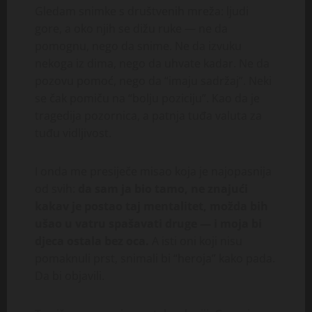
Gledam snimke s društvenih mreža: ljudi
gore, a oko njih se dižu ruke — ne da
pomognu, nego da snime. Ne da izvuku
nekoga iz dima, nego da uhvate kadar. Ne da
pozovu pomoć, nego da “imaju sadržaj”. Neki
se čak pomiču na “bolju poziciju”. Kao da je
tragedija pozornica, a patnja tuđa valuta za
tuđu vidljivost.
I onda me presiječe misao koja je najopasnija
od svih:
da sam ja bio tamo, ne znajući
kakav je postao taj mentalitet, možda bih
ušao u vatru spašavati druge — i moja bi
djeca ostala bez oca.
A isti oni koji nisu
pomaknuli prst, snimali bi “heroja” kako pada.
Da bi objavili.