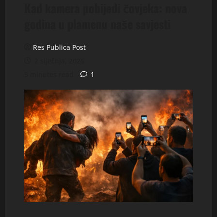
Kad kamera pobijedi čovjeka: nova
godina u plamenu naše savjesti
Res Publica Post
2 siječnja, 2026
5 minutes read
1